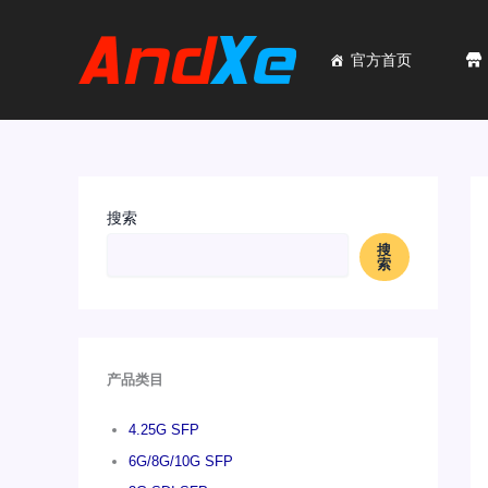
跳
至
内
官方首页
容
搜索
搜
索
产品类目
4.25G SFP
6G/8G/10G SFP