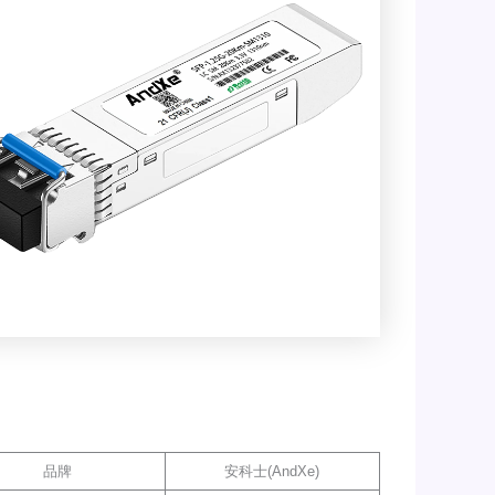
品牌
安科士(AndXe)