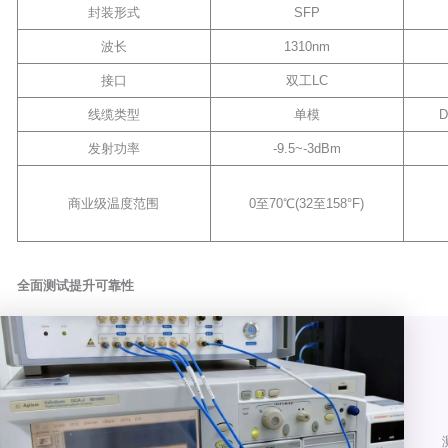
封装形式
SFP
波长
1310nm
接口
双工LC
线缆类型
单模
D
发射功率
-9.5~-3dBm
商业级温度范围
0至70℃(32至158°F)
全面测试提升可靠性