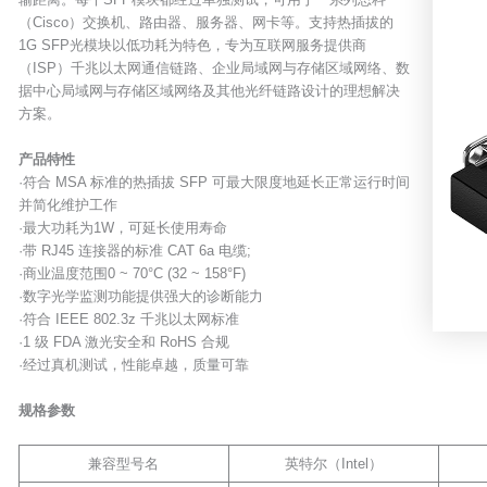
（Cisco）交换机、路由器、服务器、网卡等。支持热插拔的
1G SFP光模块以低功耗为特色，专为互联网服务提供商
（ISP）千兆以太网通信链路、企业局域网与存储区域网络、数
据中心局域网与存储区域网络及其他光纤链路设计的理想解决
方案。
产品特性
·符合 MSA 标准的热插拔 SFP 可最大限度地延长正常运行时间
并简化维护工作
·最大功耗为1W，可延长使用寿命
·带 RJ45 连接器的标准 CAT 6a 电缆;
·商业温度范围0 ~ 70°C (32 ~ 158°F)
·数字光学监测功能提供强大的诊断能力
·符合 IEEE 802.3z 千兆以太网标准
·1 级 FDA 激光安全和 RoHS 合规
·经过真机测试，性能卓越，质量可靠
规格参数
兼容型号名
英特尔（Intel）