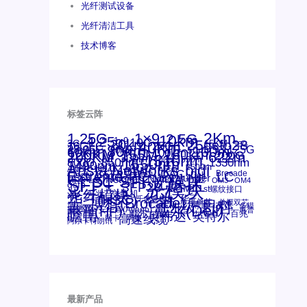
光纤测试设备
光纤清洁工具
技术博客
标签云阵
1.25G
1×9
2Km
2.5G
10km
4.25g
1x9
10G
20km
25gsfp28
3G
40Km
16GFC
25GE
15KM
16G
28.05G
80km
100m
53.125G
60km
50m
30km
100km
120KM
155M
160km
622m
200G
200KM
1310nm
300m
400m
550m
800G
850nm
1550nm
1330nm
1490nm
bidi
Arista Networks
AOC
2500m
ANBR-1414TZ
Arista
DAC
Extreme
CSFP光模块
FC
Brocade
LC
Cisco
Dell
SFF光模块
Juniper
Netgear
Intel
SC
NVIDIA
MPO-LC
SFP+
OM2
OM3
OM4
qsfp
光模块
SFP28
SGMII
st螺纹接口
光纤模块
xfp
交换机
万兆
华三(H3C)
华为
华三
博科(Brocade)
千兆光模块
单模单芯
思科
单模双芯
友讯
博科
博通
工业级
多模
戴尔(Dell)
惠普(HP)
安华高
安华高(Avago)
惠普
瞻博
戴尔
英伟达
百兆
英特尔
高速线缆
网卡
网捷
阿尔卡特朗讯
最新产品