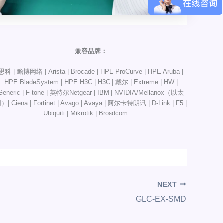
兼容品牌：
思科 | 瞻博网络 | Arista | Brocade | HPE ProCurve | HPE Aruba |
HPE BladeSystem | HPE H3C | H3C | 戴尔 | Extreme | HW |
Generic | F-tone | 英特尔Netgear | IBM | NVIDIA/Mellanox（以太
）| Ciena | Fortinet | Avago | Avaya | 阿尔卡特朗讯 | D-Link | F5 |
Ubiquiti | Mikrotik | Broadcom…..
NEXT
GLC-EX-SMD