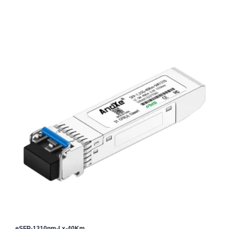
eSFP-1310nm-Lx-40Km