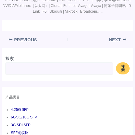
HPE H3C | H3C | 戴尔 | Extreme | HW | Generic | F-tone | 英特尔Netgear | IBM |
NVIDIA/Mellanox（以太网）| Ciena | Fortinet | Avago | Avaya | 阿尔卡特朗讯 | D-
Link | F5 | Ubiquiti | Mikrotik | Broadcom…..
PREVIOUS
NEXT
搜索
搜
索
产品类目
4.25G SFP
6G/8G/10G SFP
3G SDI SFP
SFF光模块