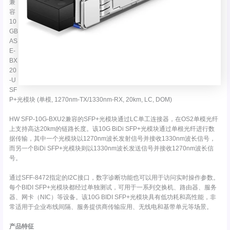
兼
容
10
GB
AS
E-
BX
20
-U
SF
P+光模块 (单模, 1270nm-TX/1330nm-RX, 20km, LC, DOM)
HW SFP-10G-BXU2兼容的SFP+光模块通过LC单工连接器，在OS2单模光纤
上支持高达20km的链路长度。该10G BiDi SFP+光模块通过单根光纤进行数
据传输，其中一个光模块以1270nm波长发射信号并接收1330nm波长信号，
而另一个BiDi SFP+光模块则以1330nm波长发送信号并接收1270nm波长信
号。
通过SFF-8472指定的I2C接口，数字诊断功能也可以用于访问实时操作参数。
每个BIDI SFP+光模块都经过单独测试，可用于一系列交换机、路由器、服务
器、网卡（NIC）等设备。该10G BIDI SFP+光模块具有低功耗和高性能，非
常适用于企业布线间隔、服务提供商传输应用、无线电和基带单元等场景。
产品特征