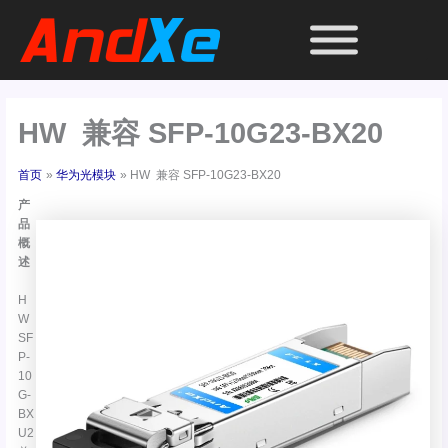
跳
至
内
容
HW 兼容 SFP-10G23-BX20
首页
华为光模块
HW 兼容 SFP-10G23-BX20
产
品
概
述
H
W
SF
P-
10
G-
BX
U2