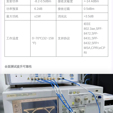
发射功率
-8.2-0.5dBm
接收灵敏度
<-14.4dBm
功率预算
6.2dB
接收过载
0.5dBm
最大功耗
≤1W
消光比
>3.5dB
IEEE
802.3ae,SFF-
8472,SFF-
工作温度
0~70℃(32~158
支持协议
8431,SFF-
°F)
8432,SFP+
MSA,CPRI,eCP
RI
全面测试提升可靠性