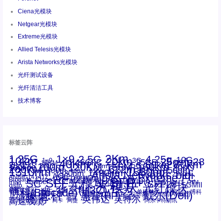
Ciena光模块
Netgear光模块
Extreme光模块
Allied Telesis光模块
Arista Networks光模块
光纤测试设备
光纤清洁工具
技术博客
标签云阵
1.25G
1×9
2Km
2.5G
4.25g
10G
10km
20km
25gsfp28
3G
1x9
40Km
16GFC
25GE
80km
60km
15KM
28.05G
16G
100m
53.125G
120KM
155M
160km
50m
30km
100km
200G
622m
200KM
1310nm
800G
850nm
300m
1550nm
1490nm
400m
550m
1330nm
bidi
Arista Networks
2500m
AOC
Extreme
FC
ANBR-1414TZ
Arista
DAC
CSFP光模块
LC
SFP+
Brocade
Cisco
SFF光模块
Dell
Juniper
Netgear
SC
NVIDIA
Intel
光模块
MPO-LC
OM2
SFP28
OM3
OM4
SGMII
qsfp
光纤模块
华三(H3C)
华为
xfp
交换机
st螺纹接口
万兆
博科(Brocade)
华三
单模单芯
博科
千兆光模块
思科
戴尔(Dell)
单模双芯
惠普(HP)
友讯
博通
安华高
安华高(Avago)
工业级
多模
瞻博
戴尔
英伟达
惠普
英特尔
高速线缆
百兆
网卡
网捷
阿尔卡特朗讯