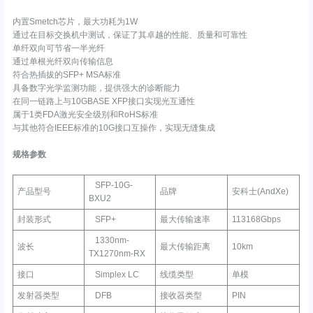
内置Smetch芯片，最大功耗为1W
通过在目标交换机中测试，保证了其卓越的性能、质量和可靠性
单纤双向可节省一半光纤
通过单根光纤双向传输信息
符合热插拔的SFP+ MSA标准
具备数字光学监测功能，提供强大的诊断能力
在同一链路上与10GBASE XFP接口实现光互通性
属于1类FDA激光安全级别和RoHS标准
与其他符合IEEE标准的10G接口互操作，实现无缝集成
规格参数
SFP-10G-
产品型号
品牌
安科士(AndXe)
BXU2
封装形式
SFP+
最大传输速率
113168Gbps
1330nm-
波长
最大传输距离
10km
TX1270nm-RX
接口
Simplex LC
线缆类型
单模
发射器类型
DFB
接收器类型
PIN