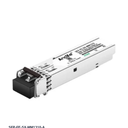
SFP-FE-SX-MM1310-A