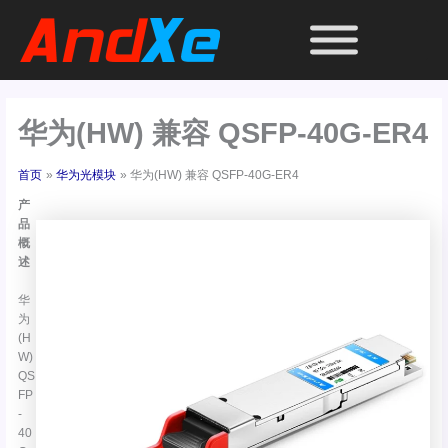
跳
至
内
容
华为(HW) 兼容 QSFP-40G-ER4
首页
华为光模块
华为(HW) 兼容 QSFP-40G-ER4
产
品
概
述
华
为
(H
W)
QS
FP
-
40