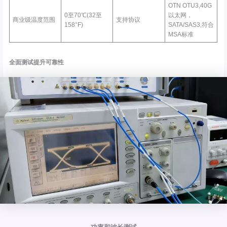
OTN OTU3,40G
0至70℃(32至
以太网，
商业级温度范围
支持协议
158°F)
SATA/SAS3,符合
MSA标准
全面测试提升可靠性