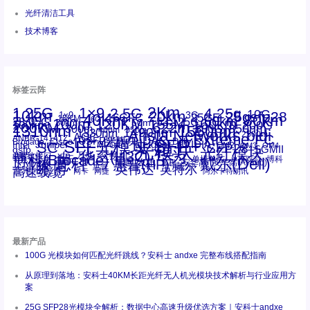
光纤清洁工具
技术博客
标签云阵
1.25G
1×9
2Km
2.5G
4.25g
10G
10km
20km
25gsfp28
3G
1x9
40Km
16GFC
25GE
80km
60km
15KM
28.05G
16G
100m
53.125G
120KM
155M
160km
50m
30km
100km
200G
622m
200KM
1310nm
800G
850nm
300m
1550nm
1490nm
400m
550m
1330nm
bidi
Arista Networks
2500m
AOC
Extreme
FC
ANBR-1414TZ
Arista
DAC
CSFP光模块
LC
SFP+
Brocade
Cisco
SFF光模块
Dell
Juniper
Netgear
SC
NVIDIA
Intel
光模块
MPO-LC
OM2
SFP28
OM3
OM4
SGMII
qsfp
光纤模块
华三(H3C)
华为
xfp
交换机
st螺纹接口
万兆
博科(Brocade)
华三
单模单芯
博科
千兆光模块
思科
戴尔(Dell)
单模双芯
惠普(HP)
友讯
博通
安华高
安华高(Avago)
工业级
多模
瞻博
戴尔
英伟达
惠普
英特尔
高速线缆
百兆
网卡
网捷
阿尔卡特朗讯
最新产品
100G 光模块如何匹配光纤跳线？安科士 andxe 完整布线搭配指南
从原理到落地：安科士40KM长距光纤无人机光模块技术解析与行业应用方
案
25G SFP28光模块全解析：数据中心高速升级优选方案｜安科士andxe