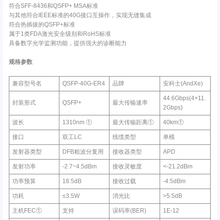
符合SFF-8436和QSFP+ MSA标准
与其他符合IEEE标准的40G接口互操作，实现无缝集成
符合热插拔的QSFP+标准
属于1类FDA激光安全级别和RoHS标准
具备数字光学监测功能，提供强大的诊断能力
规格参数
兼容型号名
QSFP-40G-ER4
品牌
安科士(AndXe)
44.6Gbps(4×11.
封装形式
QSFP+
最大传输速率
2Gbps)
波长
1310nm ①
最大传输距离①
40km①
接口
双工LC
线缆类型
单模
发射器类型
DFB粗波分复用
接收器类型
APD
发射功率
-2.7~4.5dBm
接收灵敏度
<-21.2dBm
功率预算
18.5dB
接收过载
-4.5dBm
功耗
≤3.5W
消光比
>5.5dB
主机FEC①
支持
误码率(BER)
1E-12