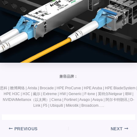
兼容品牌：
思科 | 瞻博网络 | Arista | Brocade | HPE ProCurve | HPE Aruba | HPE BladeSystem 
HPE H3C | H3C | 戴尔 | Extreme | HW | Generic | F-tone | 英特尔Netgear | IBM |
NVIDIA/Mellanox（以太网）| Ciena | Fortinet | Avago | Avaya | 阿尔卡特朗讯 | D-
Link | F5 | Ubiquiti | Mikrotik | Broadcom…..
PREVIOUS
NEXT