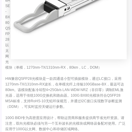
BA
SE
-
BX
80
QS
FP
28
以
太
网
光
模块（单模，1270nm-TX/1310nm-RX，80km，LC，DOM）
HW兼容QSFP28光模块是一款四通道小型可插拔模块，通过LC接口，采用
1270nm-TX/1310nm-RX波长，在单模光纤上传输100GBase-BX，最远可达
80km。该模块配备冷却型4×25Gb/s LAN-WDM NRZ（非归零）调制EML激
光器，适用于传统100G交换机和路由器。100G BX80光模块符合QSFP28
MSA标准，支持RoHS-10无铅环保规范，并通过I2C接口实现数字诊断监测
（DDM），可实时监控关键运行参数。
100G BIDI专为高密度应用设计，帮助运营商和服务提供商节省光纤资源。请
注意，双向光模块必须与另一个互补波长的光模块或网络设备配对使用。广泛
应用于100G以太网、数据中心和存储区域网络。