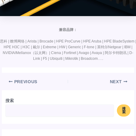
兼容品牌：
思科 | 瞻博网络 | Arista | Brocade | HPE ProCurve | HPE Aruba | HPE BladeSystem 
HPE H3C | H3C | 戴尔 | Extreme | HW | Generic | F-tone | 英特尔Netgear | IBM |
NVIDIA/Mellanox（以太网）| Ciena | Fortinet | Avago | Avaya | 阿尔卡特朗讯 | D-
Link | F5 | Ubiquiti | Mikrotik | Broadcom…..
PREVIOUS
NEXT
搜索
搜
索