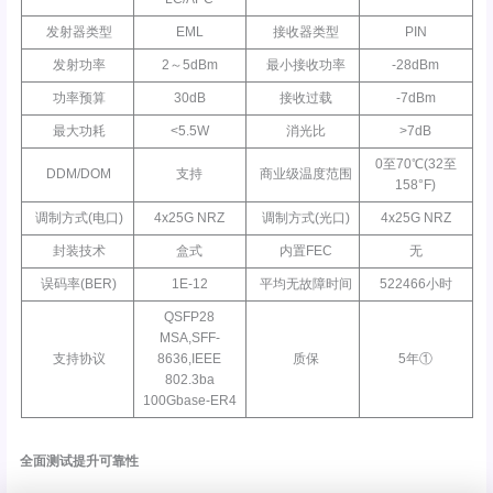
发射器类型
EML
接收器类型
PIN
发射功率
2～5dBm
最小接收功率
-28dBm
功率预算
30dB
接收过载
-7dBm
最大功耗
<5.5W
消光比
>7dB
0至70℃(32至
DDM/DOM
支持
商业级温度范围
158°F)
调制方式(电口)
4x25G NRZ
调制方式(光口)
4x25G NRZ
封装技术
盒式
内置FEC
无
误码率(BER)
1E-12
平均无故障时间
522466小时
QSFP28
MSA,SFF-
支持协议
8636,IEEE
质保
5年①
802.3ba
100Gbase-ER4
全面测试提升可靠性