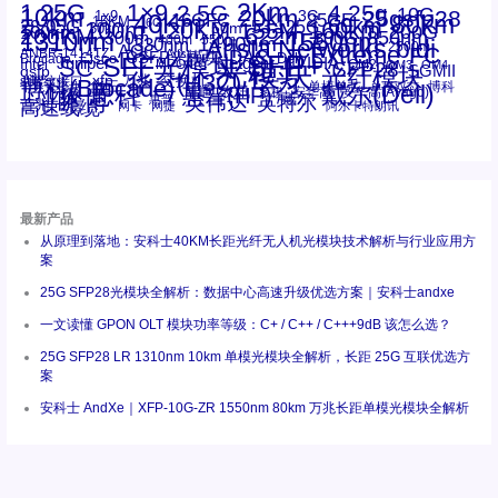
1.25G
1×9
2Km
2.5G
4.25g
10G
10km
20km
25gsfp28
3G
1x9
40Km
16GFC
25GE
80km
60km
15KM
28.05G
16G
100m
53.125G
120KM
155M
160km
50m
30km
100km
200G
622m
200KM
1310nm
800G
850nm
300m
1550nm
1490nm
400m
550m
1330nm
bidi
Arista Networks
2500m
AOC
Extreme
FC
ANBR-1414TZ
Arista
DAC
CSFP光模块
LC
SFP+
Brocade
Cisco
SFF光模块
Dell
Juniper
Netgear
SC
NVIDIA
Intel
光模块
MPO-LC
OM2
SFP28
OM3
OM4
SGMII
qsfp
光纤模块
华三(H3C)
华为
xfp
交换机
st螺纹接口
万兆
博科(Brocade)
华三
单模单芯
博科
千兆光模块
思科
戴尔(Dell)
单模双芯
惠普(HP)
友讯
博通
安华高
安华高(Avago)
工业级
多模
瞻博
戴尔
英伟达
惠普
英特尔
高速线缆
百兆
网卡
网捷
阿尔卡特朗讯
最新产品
从原理到落地：安科士40KM长距光纤无人机光模块技术解析与行业应用方
案
25G SFP28光模块全解析：数据中心高速升级优选方案｜安科士andxe
一文读懂 GPON OLT 模块功率等级：C+ / C++ / C+++9dB 该怎么选？
25G SFP28 LR 1310nm 10km 单模光模块全解析，长距 25G 互联优选方
案
安科士 AndXe｜XFP-10G-ZR 1550nm 80km 万兆长距单模光模块全解析