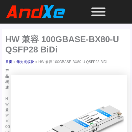
跳
至
内
容
HW 兼容 100GBASE-BX80-U
QSFP28 BiDi
首页
华为光模块
HW 兼容 100GBASE-BX80-U QSFP28 BiDi
产
品
概
述
H
W
兼
容
10
0G