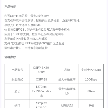
产品特征
内置Semtech芯片，最大功耗5.5W
在真机环境中进行测试，以确保出色的性能、质量和可靠性
单模光纤最大链路长度80km
热插拔QSFP28，符合MSA和1类FDA激光安全标准
应用于100G以太网、数据中心及存储区域网络
高灵敏度PIN接收器与EML发射器
支持与其他符合IEEE标准的100G接口无缝互通
双线串行接口，支持数字诊断监控
规格参数
QSFP-BX80-
产品型号
品牌
安科士(AndXe)
100G
封装形式
QSFP28
最大传输速率
100Gbps
1270nm-
最大传输距离
波长
TX1310nm-RX
80km
L0
①
Simplex
接口
线缆类型
单模
LC/APC