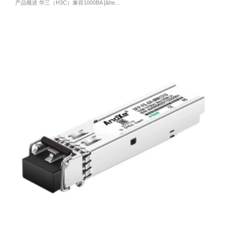
产品概述 华三（H3C）兼容1000BA [&he…