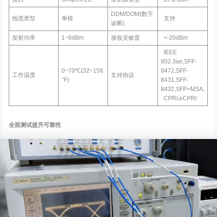
DDM/DOM(数字
线缆类型
单模
支持
诊断)
发射功率
1~6dBm
接收灵敏度
<-20dBm
IEEE
802.3ae,SFF-
0~70℃(32~158
8472,SFF-
工作温度
支持协议
°F)
8431,SFF-
8432,SFP+MSA,
CPRI,eCPRI
全面测试提升可靠性