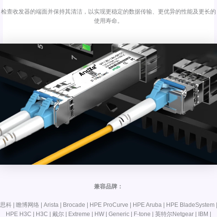
检查收发器的端面并保持其清洁，以实现更稳定的数据传输、更优异的性能及更长的
使用寿命。
兼容品牌：
思科 | 瞻博网络 | Arista | Brocade | HPE ProCurve | HPE Aruba | HPE BladeSystem 
HPE H3C | H3C | 戴尔 | Extreme | HW | Generic | F-tone | 英特尔Netgear | IBM |