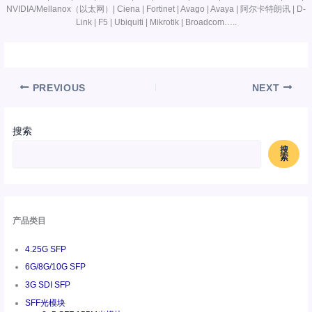
NVIDIA/Mellanox（以太网）| Ciena | Fortinet | Avago | Avaya | 阿尔卡特朗讯 | D-
Link | F5 | Ubiquiti | Mikrotik | Broadcom…..
PREVIOUS
NEXT
搜索
搜
索
产品类目
4.25G SFP
6G/8G/10G SFP
3G SDI SFP
SFF光模块