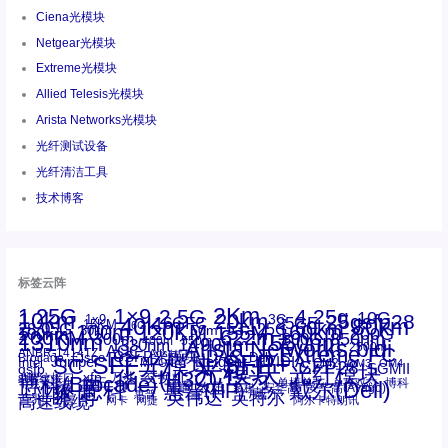
Ciena光模块
Netgear光模块
Extreme光模块
Allied Telesis光模块
Arista Networks光模块
光纤测试设备
光纤清洁工具
技术博客
标签云阵
1.25G
1×9
2Km
2.5G
4.25g
10G
10km
20km
25gsfp28
3G
1x9
40Km
16GFC
25GE
80km
60km
15KM
28.05G
16G
100m
53.125G
120KM
155M
160km
50m
30km
100km
200G
622m
200KM
1310nm
800G
850nm
300m
1550nm
1490nm
400m
550m
1330nm
bidi
Arista Networks
2500m
AOC
Extreme
FC
ANBR-1414TZ
Arista
DAC
CSFP光模块
LC
SFP+
Brocade
Cisco
SFF光模块
Dell
Juniper
Netgear
SC
NVIDIA
Intel
光模块
MPO-LC
OM2
SFP28
OM3
OM4
SGMII
qsfp
光纤模块
华三(H3C)
华为
xfp
交换机
st螺纹接口
万兆
博科(Brocade)
华三
单模单芯
博科
千兆光模块
思科
戴尔(Dell)
单模双芯
惠普(HP)
友讯
博通
安华高
安华高(Avago)
工业级
多模
瞻博
戴尔
英伟达
惠普
英特尔
高速线缆
百兆
网卡
网捷
阿尔卡特朗讯