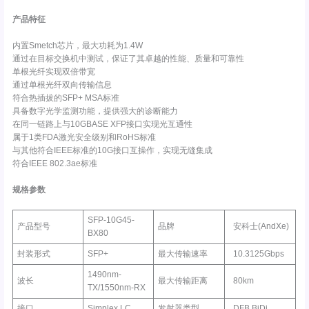
产品特征
内置Smetch芯片，最大功耗为1.4W
通过在目标交换机中测试，保证了其卓越的性能、质量和可靠性
单根光纤实现双倍带宽
通过单根光纤双向传输信息
符合热插拔的SFP+ MSA标准
具备数字光学监测功能，提供强大的诊断能力
在同一链路上与10GBASE XFP接口实现光互通性
属于1类FDA激光安全级别和RoHS标准
与其他符合IEEE标准的10G接口互操作，实现无缝集成
符合IEEE 802.3ae标准
规格参数
SFP-10G45-
产品型号
品牌
安科士(AndXe)
BX80
封装形式
SFP+
最大传输速率
10.3125Gbps
1490nm-
波长
最大传输距离
80km
TX/1550nm-RX
接口
Simplex LC
发射器类型
DFB BiDi