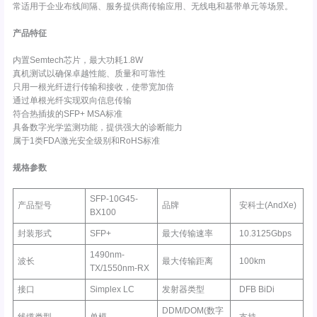
常适用于企业布线间隔、服务提供商传输应用、无线电和基带单元等场景。
产品特征
内置Semtech芯片，最大功耗1.8W
真机测试以确保卓越性能、质量和可靠性
只用一根光纤进行传输和接收，使带宽加倍
通过单根光纤实现双向信息传输
符合热插拔的SFP+ MSA标准
具备数字光学监测功能，提供强大的诊断能力
属于1类FDA激光安全级别和RoHS标准
规格参数
SFP-10G45-
产品型号
品牌
安科士(AndXe)
BX100
封装形式
SFP+
最大传输速率
10.3125Gbps
1490nm-
波长
最大传输距离
100km
TX/1550nm-RX
接口
Simplex LC
发射器类型
DFB BiDi
DDM/DOM(数字