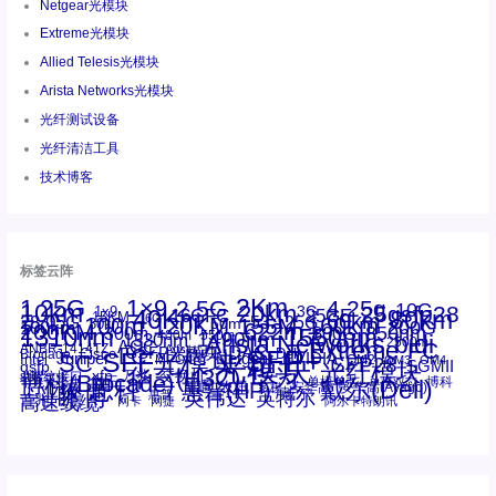
Netgear光模块
Extreme光模块
Allied Telesis光模块
Arista Networks光模块
光纤测试设备
光纤清洁工具
技术博客
标签云阵
1.25G
1×9
2Km
2.5G
4.25g
10G
10km
20km
25gsfp28
3G
1x9
40Km
16GFC
25GE
80km
60km
15KM
28.05G
16G
100m
53.125G
120KM
155M
160km
50m
30km
100km
200G
622m
200KM
1310nm
800G
850nm
300m
1550nm
1490nm
400m
550m
1330nm
bidi
Arista Networks
2500m
AOC
Extreme
FC
ANBR-1414TZ
Arista
DAC
CSFP光模块
LC
SFP+
Brocade
Cisco
SFF光模块
Dell
Juniper
Netgear
SC
NVIDIA
Intel
光模块
MPO-LC
OM2
SFP28
OM3
OM4
SGMII
qsfp
光纤模块
华三(H3C)
华为
xfp
交换机
st螺纹接口
万兆
博科(Brocade)
华三
单模单芯
博科
千兆光模块
思科
戴尔(Dell)
单模双芯
惠普(HP)
友讯
博通
安华高
安华高(Avago)
工业级
多模
瞻博
戴尔
英伟达
惠普
英特尔
高速线缆
百兆
网卡
网捷
阿尔卡特朗讯