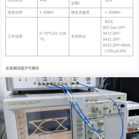
线缆类型
单模
支持
诊断)
发射功率
1~6dBm
接收灵敏度
<-20dBm
IEEE
802.3ae,SFF-
0~70℃(32~158
8472,SFF-
工作温度
支持协议
°F)
8431,SFF-
8432,SFP+MSA,
CPRI,eCPRI
全面测试提升可靠性