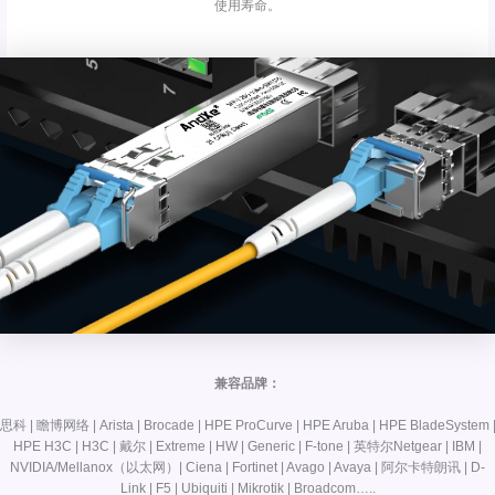
使用寿命。
兼容品牌：
思科 | 瞻博网络 | Arista | Brocade | HPE ProCurve | HPE Aruba | HPE BladeSystem 
HPE H3C | H3C | 戴尔 | Extreme | HW | Generic | F-tone | 英特尔Netgear | IBM |
NVIDIA/Mellanox（以太网）| Ciena | Fortinet | Avago | Avaya | 阿尔卡特朗讯 | D-
Link | F5 | Ubiquiti | Mikrotik | Broadcom…..