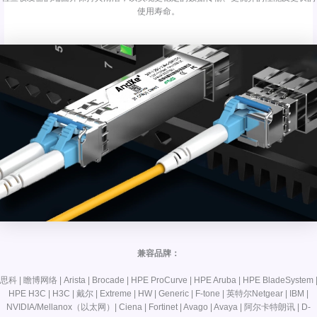
使用寿命。
兼容品牌：
思科 | 瞻博网络 | Arista | Brocade | HPE ProCurve | HPE Aruba | HPE BladeSystem 
HPE H3C | H3C | 戴尔 | Extreme | HW | Generic | F-tone | 英特尔Netgear | IBM |
NVIDIA/Mellanox（以太网）| Ciena | Fortinet | Avago | Avaya | 阿尔卡特朗讯 | D-