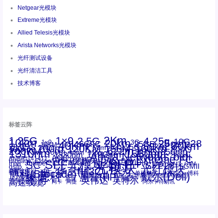
Netgear光模块
Extreme光模块
Allied Telesis光模块
Arista Networks光模块
光纤测试设备
光纤清洁工具
技术博客
标签云阵
1.25G
1×9
2Km
2.5G
4.25g
10G
10km
20km
25gsfp28
3G
1x9
40Km
16GFC
25GE
80km
60km
15KM
28.05G
16G
100m
53.125G
120KM
155M
160km
50m
30km
100km
200G
622m
200KM
1310nm
800G
850nm
300m
1550nm
1490nm
400m
550m
1330nm
bidi
Arista Networks
2500m
AOC
Extreme
FC
ANBR-1414TZ
Arista
DAC
CSFP光模块
LC
SFP+
Brocade
Cisco
SFF光模块
Dell
Juniper
Netgear
SC
NVIDIA
Intel
光模块
MPO-LC
OM2
SFP28
OM3
OM4
SGMII
qsfp
光纤模块
华三(H3C)
华为
xfp
交换机
st螺纹接口
万兆
博科(Brocade)
华三
单模单芯
博科
千兆光模块
思科
戴尔(Dell)
单模双芯
惠普(HP)
友讯
博通
安华高
安华高(Avago)
工业级
多模
瞻博
戴尔
英伟达
惠普
英特尔
高速线缆
百兆
网卡
网捷
阿尔卡特朗讯