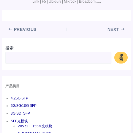
Link | F5 | Ubiquiti | Mikrotik | Broadcom…..
PREVIOUS
NEXT
搜索
搜
索
产品类目
4.25G SFP
6G/8G/10G SFP
3G SDI SFP
SFF光模块
2×5 SFF 155M光模块