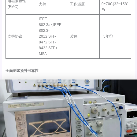
电磁兼容性
支持
工作温度
0~70C(32~158°
(EMC)
F)
IEEE
802.3az,IEEE
802.3-
支持协议
2012,SFF-
质保
5年①
8472,SFF-
8432,SFP+
MSA
全面测试提升可靠性