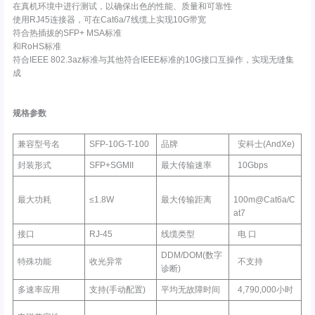
在真机环境中进行测试，以确保出色的性能、质量和可靠性
使用RJ45连接器，可在Cat6a/7线缆上实现10G带宽
符合热插拔的SFP+ MSA标准
和RoHS标准
符合IEEE 802.3az标准与其他符合IEEE标准的10G接口互操作，实现无缝集
成
规格参数
兼容型号名
SFP-10G-T-100
品牌
安科士(AndXe)
封装形式
SFP+SGMII
最大传输速率
10Gbps
最大功耗
≤1.8W
最大传输距离
100m@Cat6a/C
at7
接口
RJ-45
线缆类型
电 口
DDM/DOM(数字
特殊功能
收光异常
不支持
诊断)
多速率应用
支持(手动配置)
平均无故障时间
4,790,000小时