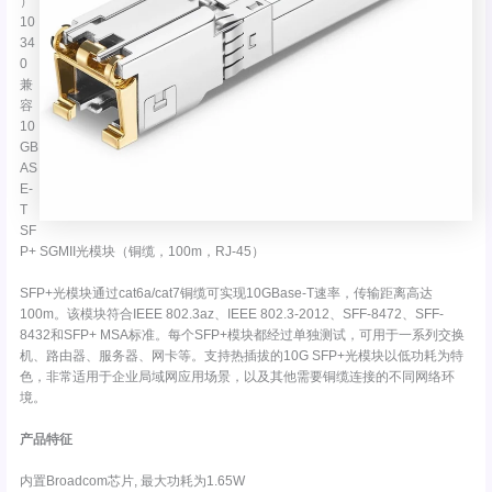
）
10
34
0
兼
容
10
GB
AS
E-
T
SF
P+ SGMII光模块（铜缆，100m，RJ-45）
SFP+光模块通过cat6a/cat7铜缆可实现10GBase-T速率，传输距离高达
100m。该模块符合IEEE 802.3az、IEEE 802.3-2012、SFF-8472、SFF-
8432和SFP+ MSA标准。每个SFP+模块都经过单独测试，可用于一系列交换
机、路由器、服务器、网卡等。支持热插拔的10G SFP+光模块以低功耗为特
色，非常适用于企业局域网应用场景，以及其他需要铜缆连接的不同网络环
境。
产品特征
内置Broadcom芯片, 最大功耗为1.65W