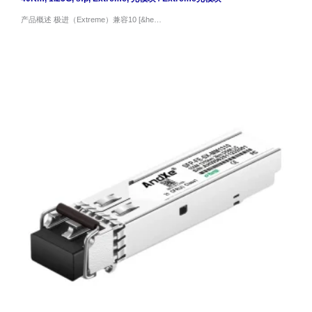
产品概述 极进（Extreme）兼容10 [&he…