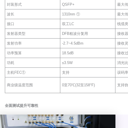
封装形式
QSFP+
最大
波长
1310nm ①
最大
接口
双工LC
线缆
发射器类型
DFB粗波分复用
接收
发射功率
-2.7~4.5dBm
接收
功率预算
18.5dB
接收
功耗
≤3.5W
消光
主机FEC①
支持
误码率(
商业级温度范围
0至70℃(32至158°F)
支持
全面测试提升可靠性