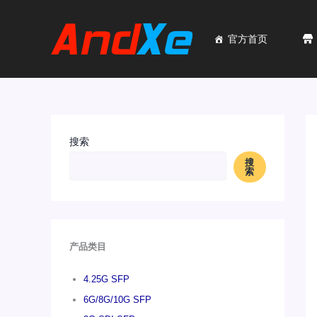
跳
至
内
官方首页
容
搜索
搜
索
产品类目
4.25G SFP
6G/8G/10G SFP