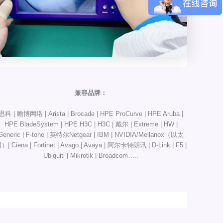
兼容品牌：
思科 | 瞻博网络 | Arista | Brocade | HPE ProCurve | HPE Aruba |
HPE BladeSystem | HPE H3C | H3C | 戴尔 | Extreme | HW |
Generic | F-tone | 英特尔Netgear | IBM | NVIDIA/Mellanox（以太
）| Ciena | Fortinet | Avago | Avaya | 阿尔卡特朗讯 | D-Link | F5 |
Ubiquiti | Mikrotik | Broadcom…..