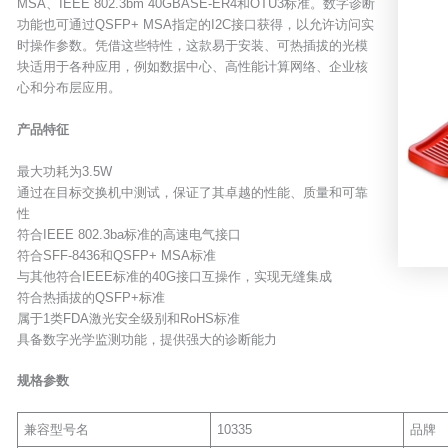
MSA、IEEE 802.3bm 40GBASE-ER4和OTU3标准。数字诊断
功能也可通过QSFP+ MSA指定的I2C接口获得，以允许访问实
时操作参数。凭借这些特性，这款易于安装、可热插拔的光模
块适用于各种应用，例如数据中心、高性能计算网络、企业核
心和分布层应用。
产品特征
最大功耗为3.5W
通过在目标交换机中测试，保证了其卓越的性能、质量和可靠
性
符合IEEE 802.3ba标准的高速电气接口
符合SFF-8436和QSFP+ MSA标准
与其他符合IEEE标准的40G接口互操作，实现无缝集成
符合热插拔的QSFP+标准
属于1类FDA激光安全级别和RoHS标准
具备数字光学监测功能，提供强大的诊断能力
规格参数
兼容型号名
10335
品牌