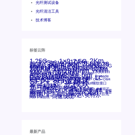
光纤测试设备
光纤清洁工具
技术博客
标签云阵
1.25G
1×9
2Km
2.5G
10km
4.25g
1x9
10G
20km
25gsfp28
3G
40Km
16GFC
25GE
15KM
16G
28.05G
80km
100m
53.125G
60km
50m
30km
100km
120KM
155M
160km
622m
200G
200KM
1310nm
300m
400m
550m
800G
850nm
1550nm
1330nm
1490nm
bidi
Arista Networks
AOC
2500m
ANBR-1414TZ
Arista
DAC
Extreme
CSFP光模块
FC
Brocade
LC
Cisco
Dell
SFF光模块
Juniper
Netgear
Intel
SC
NVIDIA
MPO-LC
SFP+
OM2
OM3
OM4
qsfp
光模块
SFP28
SGMII
st螺纹接口
光纤模块
xfp
交换机
万兆
华三(H3C)
华为
华三
博科(Brocade)
千兆光模块
单模单芯
思科
单模双芯
友讯
博科
博通
工业级
多模
戴尔(Dell)
惠普(HP)
安华高
安华高(Avago)
惠普
瞻博
戴尔
英伟达
百兆
英特尔
高速线缆
网卡
网捷
阿尔卡特朗讯
最新产品