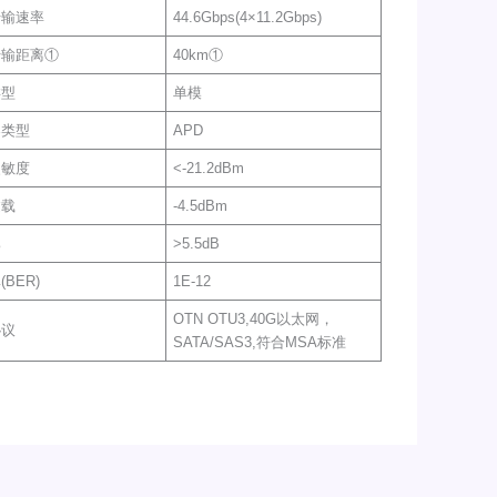
传输速率
44.6Gbps(4×11.2Gbps)
传输距离①
40km①
类型
单模
器类型
APD
灵敏度
<-21.2dBm
过载
-4.5dBm
比
>5.5dB
BER)
1E-12
OTN OTU3,40G以太网，
协议
SATA/SAS3,符合MSA标准