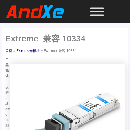
跳
至
内
容
Extreme 兼容 10334
首页
Extreme光模块
Extreme 兼容 10334
产
品
概
述
极
进
(E
xtr
em
e)
10
33