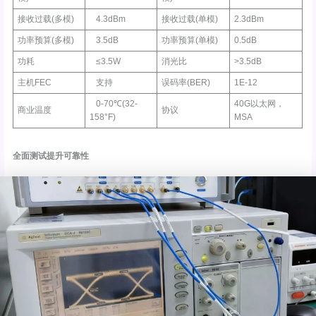
接收过载(多模)
4.3dBm
接收过载(单模)
2.3dBm
功率预算(多模)
3.5dB
功率预算(单模)
0.5dB
功耗
≤3.5W
消光比
>3.5dB
主机FEC
支持
误码率(BER)
1E-12
0-70℃(32-
40G以太网，
商业温度
协议
158°F)
MSA
全面测试提升可靠性