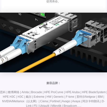
使用寿命。
兼容品牌：
思科 | 瞻博网络 | Arista | Brocade | HPE ProCurve | HPE Aruba | HPE BladeSystem 
HPE H3C | H3C | 戴尔 | Extreme | HW | Generic | F-tone | 英特尔Netgear | IBM |
NVIDIA/Mellanox（以太网）| Ciena | Fortinet | Avago | Avaya | 阿尔卡特朗讯 | D-
Link | F5 | Ubiquiti | Mikrotik | Broadcom…..