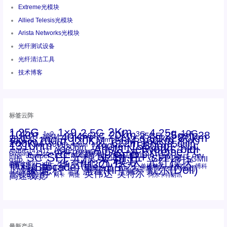
Extreme光模块
Allied Telesis光模块
Arista Networks光模块
光纤测试设备
光纤清洁工具
技术博客
标签云阵
1.25G
1×9
2Km
2.5G
4.25g
10G
10km
20km
25gsfp28
3G
1x9
40Km
16GFC
25GE
80km
60km
15KM
28.05G
16G
100m
53.125G
120KM
155M
160km
50m
30km
100km
200G
622m
200KM
1310nm
800G
850nm
300m
1550nm
1490nm
400m
550m
1330nm
bidi
Arista Networks
2500m
AOC
Extreme
FC
ANBR-1414TZ
Arista
DAC
CSFP光模块
LC
SFP+
Brocade
Cisco
SFF光模块
Dell
Juniper
Netgear
SC
NVIDIA
Intel
光模块
MPO-LC
OM2
SFP28
OM3
OM4
SGMII
qsfp
光纤模块
华三(H3C)
华为
xfp
交换机
st螺纹接口
万兆
博科(Brocade)
华三
单模单芯
博科
千兆光模块
思科
戴尔(Dell)
单模双芯
惠普(HP)
友讯
博通
安华高
安华高(Avago)
工业级
多模
瞻博
戴尔
英伟达
惠普
英特尔
高速线缆
百兆
网卡
网捷
阿尔卡特朗讯
最新产品