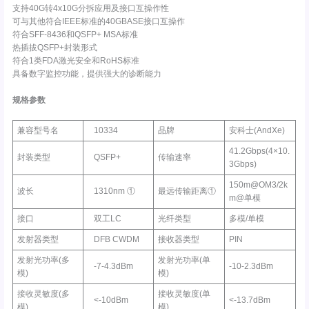
支持40G转4x10G分拆应用及接口互操作性
可与其他符合IEEE标准的40GBASE接口互操作
符合SFF-8436和QSFP+ MSA标准
热插拔QSFP+封装形式
符合1类FDA激光安全和RoHS标准
具备数字监控功能，提供强大的诊断能力
规格参数
兼容型号名
10334
品牌
安科士(AndXe)
41.2Gbps(4×10.
封装类型
QSFP+
传输速率
3Gbps)
150m@OM3/2k
波长
1310nm ①
最远传输距离①
m@单模
接口
双工LC
光纤类型
多模/单模
发射器类型
DFB CWDM
接收器类型
PIN
发射光功率(多
发射光功率(单
-7-4.3dBm
-10-2.3dBm
模)
模)
接收灵敏度(多
接收灵敏度(单
<-10dBm
<-13.7dBm
模)
模)