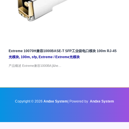
Extreme 10070H兼容1000BASE-T SFP工业级电口模块 100m RJ-45
光模块
,
100m
,
sfp
,
Extreme
/
Extreme光模块
产品概述 Extreme兼容1000BA [&he…
Copyright © 2026
Andxe System
| Powered by
Andxe System