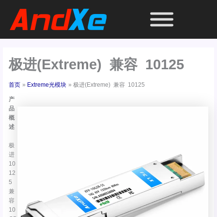
跳
至
内
容
极进(Extreme) 兼容 10125
首页
Extreme光模块
极进(Extreme) 兼容 10125
产
品
概
述
极
进
10
12
5
兼
容
10