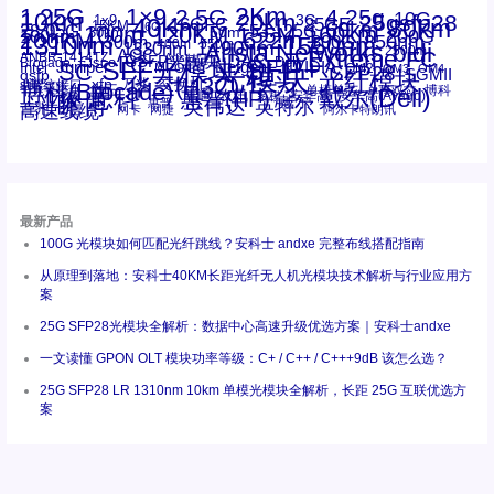
1.25G
1×9
2Km
2.5G
4.25g
10G
10km
20km
25gsfp28
3G
1x9
40Km
16GFC
25GE
80km
60km
15KM
28.05G
16G
100m
53.125G
120KM
155M
160km
50m
30km
100km
200G
622m
200KM
1310nm
800G
850nm
300m
1550nm
1490nm
400m
550m
1330nm
bidi
Arista Networks
2500m
AOC
Extreme
FC
ANBR-1414TZ
Arista
DAC
CSFP光模块
LC
SFP+
Brocade
Cisco
SFF光模块
Dell
Juniper
Netgear
SC
NVIDIA
Intel
光模块
MPO-LC
OM2
SFP28
OM3
OM4
SGMII
qsfp
光纤模块
华三(H3C)
华为
xfp
交换机
st螺纹接口
万兆
博科(Brocade)
华三
单模单芯
博科
千兆光模块
思科
戴尔(Dell)
单模双芯
惠普(HP)
友讯
博通
安华高
安华高(Avago)
工业级
多模
瞻博
戴尔
英伟达
惠普
英特尔
高速线缆
百兆
网卡
网捷
阿尔卡特朗讯
最新产品
100G 光模块如何匹配光纤跳线？安科士 andxe 完整布线搭配指南
从原理到落地：安科士40KM长距光纤无人机光模块技术解析与行业应用方
案
25G SFP28光模块全解析：数据中心高速升级优选方案｜安科士andxe
一文读懂 GPON OLT 模块功率等级：C+ / C++ / C+++9dB 该怎么选？
25G SFP28 LR 1310nm 10km 单模光模块全解析，长距 25G 互联优选方
案