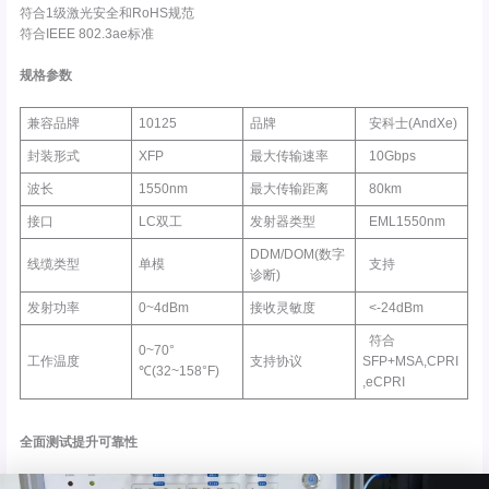
符合1级激光安全和RoHS规范
符合IEEE 802.3ae标准
规格参数
兼容品牌
10125
品牌
安科士(AndXe)
封装形式
XFP
最大传输速率
10Gbps
波长
1550nm
最大传输距离
80km
接口
LC双工
发射器类型
EML1550nm
DDM/DOM(数字
线缆类型
单模
支持
诊断)
发射功率
0~4dBm
接收灵敏度
<-24dBm
符合
0~70°
工作温度
支持协议
SFP+MSA,CPRI
℃(32~158°F)
,eCPRI
全面测试提升可靠性