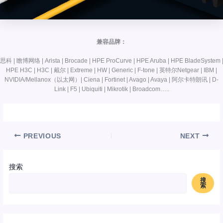
兼容品牌：
思科 | 瞻博网络 | Arista | Brocade | HPE ProCurve | HPE Aruba | HPE BladeSystem 
HPE H3C | H3C | 戴尔 | Extreme | HW | Generic | F-tone | 英特尔Netgear | IBM |
NVIDIA/Mellanox（以太网）| Ciena | Fortinet | Avago | Avaya | 阿尔卡特朗讯 | D-
Link | F5 | Ubiquiti | Mikrotik | Broadcom…..
PREVIOUS
NEXT
搜索
搜
索