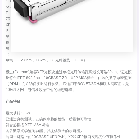
GB
AS
E-
ZR
XF
P
光
模
块
（
单模， 1550nm， 80km， LC光纤跳线， DOM）
极进(Extreme)兼容XFP光模块通过单模光纤传输距离最长可达80km。该光模
块符合IEEE 802.3ae、10GBASE-ZR、XFP MSA标准，内置的数字诊断监测
（DDM）允许访问实时运行参数。它适用于SONET/SDH和以太网应用，是
10G以太网、电信和数据中心的理想选择。
产品特征
最大功耗 3.5W
已通过真机测试，以确保卓越的性能、质量和可靠性
符合热插拔 XFP MSA 标准
具备数字光学监测功能，以提供强大的诊断能力
与同一链路上的10GBASE XENPAK、X2和XFP接口实现光学互操作性