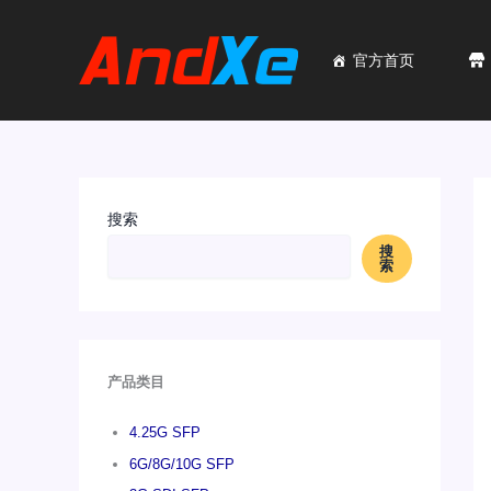
跳
至
内
官方首页
容
搜索
搜
索
产品类目
4.25G SFP
6G/8G/10G SFP