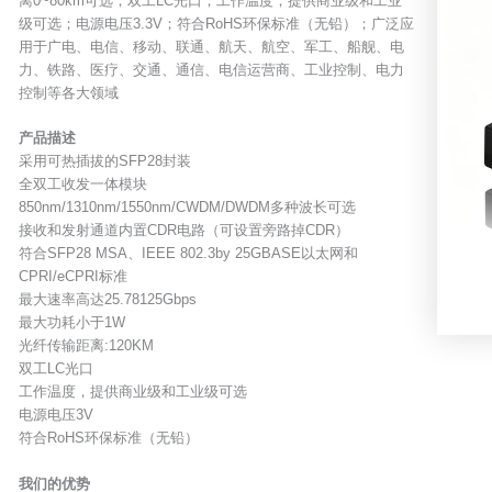
离0~80km可选；双工LC光口；工作温度，提供商业级和工业
级可选；电源电压3.3V；符合RoHS环保标准（无铅）；广泛应
用于广电、电信、移动、联通、航天、航空、军工、船舰、电
力、铁路、医疗、交通、通信、电信运营商、工业控制、电力
控制等各大领域
产品描述
采用可热插拔的SFP28封装
全双工收发一体模块
850nm/1310nm/1550nm/CWDM/DWDM多种波长可选
接收和发射通道内置CDR电路（可设置旁路掉CDR）
符合SFP28 MSA、IEEE 802.3by 25GBASE以太网和
CPRI/eCPRI标准
最大速率高达25.78125Gbps
最大功耗小于1W
光纤传输距离:120KM
双工LC光口
工作温度，提供商业级和工业级可选
电源电压3V
符合RoHS环保标准（无铅）
我们的优势