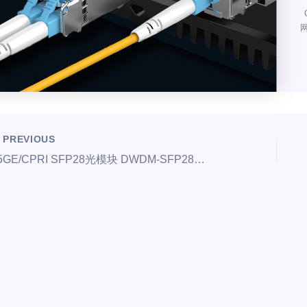
网
PREVIOUS
25GE/CPRI SFP28光模块 DWDM-SFP28-10/25G-80Km