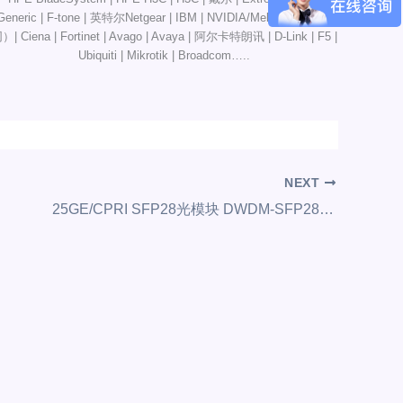
Generic | F-tone | 英特尔Netgear | IBM | NVIDIA/Mellanox（以太
）| Ciena | Fortinet | Avago | Avaya | 阿尔卡特朗讯 | D-Link | F5 |
Ubiquiti | Mikrotik | Broadcom…..
NEXT
25GE/CPRI SFP28光模块 DWDM-SFP28-10/25G-160Km