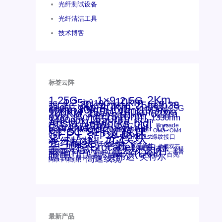
光纤测试设备
光纤清洁工具
技术博客
标签云阵
1.25G
1×9
2Km
2.5G
10km
4.25g
1x9
10G
20km
25gsfp28
3G
40Km
16GFC
25GE
15KM
16G
28.05G
80km
100m
53.125G
60km
50m
30km
100km
120KM
155M
160km
622m
200G
200KM
1310nm
300m
400m
550m
800G
850nm
1550nm
1330nm
1490nm
bidi
Arista Networks
AOC
2500m
ANBR-1414TZ
Arista
DAC
Extreme
CSFP光模块
FC
Brocade
LC
Cisco
Dell
SFF光模块
Juniper
Netgear
Intel
SC
NVIDIA
MPO-LC
SFP+
OM2
OM3
OM4
qsfp
光模块
SFP28
SGMII
st螺纹接口
光纤模块
xfp
交换机
万兆
华三(H3C)
华为
华三
博科(Brocade)
千兆光模块
单模单芯
思科
单模双芯
友讯
博科
博通
工业级
多模
戴尔(Dell)
惠普(HP)
安华高
安华高(Avago)
惠普
瞻博
戴尔
英伟达
百兆
英特尔
高速线缆
网卡
网捷
阿尔卡特朗讯
最新产品