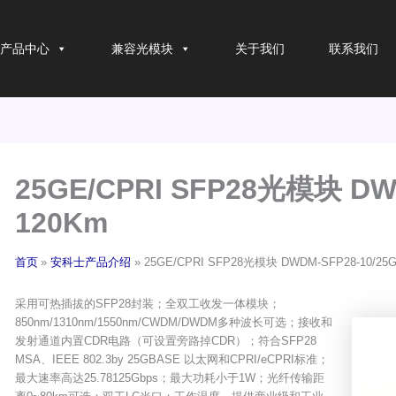
产品中心
兼容光模块
关于我们
联系我们
25GE/CPRI SFP28光模块 DWD
120Km
首页
安科士产品介绍
25GE/CPRI SFP28光模块 DWDM-SFP28-10/25G
采用可热插拔的SFP28封装；全双工收发一体模块；
850nm/1310nm/1550nm/CWDM/DWDM多种波长可选；接收和
发射通道内置CDR电路（可设置旁路掉CDR）；符合SFP28
MSA、IEEE 802.3by 25GBASE 以太网和CPRI/eCPRI标准；
最大速率高达25.78125Gbps；最大功耗小于1W；光纤传输距