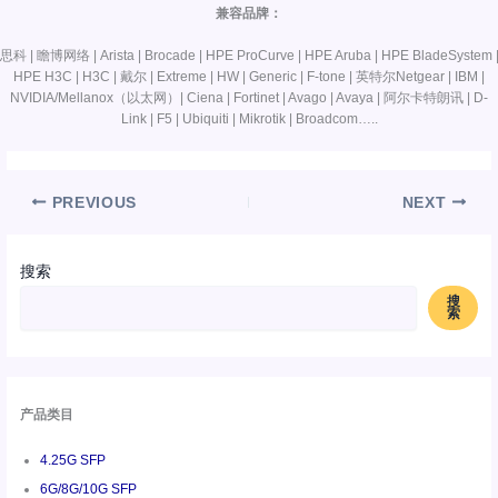
兼容品牌：
思科 | 瞻博网络 | Arista | Brocade | HPE ProCurve | HPE Aruba | HPE BladeSystem 
HPE H3C | H3C | 戴尔 | Extreme | HW | Generic | F-tone | 英特尔Netgear | IBM |
NVIDIA/Mellanox（以太网）| Ciena | Fortinet | Avago | Avaya | 阿尔卡特朗讯 | D-
Link | F5 | Ubiquiti | Mikrotik | Broadcom…..
PREVIOUS
NEXT
搜索
搜
索
产品类目
4.25G SFP
6G/8G/10G SFP