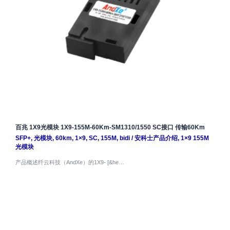
百兆 1X9光模块 1X9-155M-60Km-SM1310/1550 SC接口 传输60Km
SFP+
,
光模块
,
60km
,
1×9
,
SC
,
155M
,
bidi
/
安科士产品介绍
,
1×9 155M
光模块
产品概述纤云科技（AndXe）的1X9- [&he…