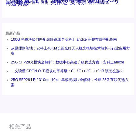
工业级
瞻博
戴尔
英伟达
惠普
英特尔
高速线缆
百兆
网卡
网捷
阿尔卡特朗讯
最新产品
100G 光模块如何匹配光纤跳线？安科士 andxe 完整布线搭配指南
从原理到落地：安科士40KM长距光纤无人机光模块技术解析与行业应用方
案
25G SFP28光模块全解析：数据中心高速升级优选方案｜安科士andxe
一文读懂 GPON OLT 模块功率等级：C+ / C++ / C+++9dB 该怎么选？
25G SFP28 LR 1310nm 10km 单模光模块全解析，长距 25G 互联优选方
案
相关产品