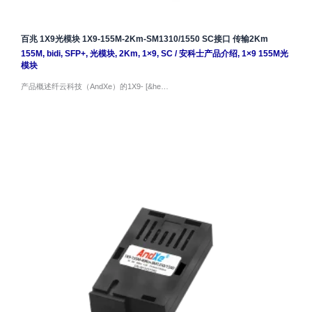
百兆 1X9光模块 1X9-155M-2Km-SM1310/1550 SC接口 传输2Km
155M
,
bidi
,
SFP+
,
光模块
,
2Km
,
1×9
,
SC
/
安科士产品介绍
,
1×9 155M光
模块
产品概述纤云科技（AndXe）的1X9- [&he…