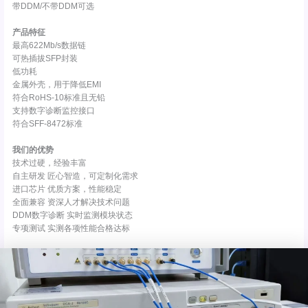
带DDM/不带DDM可选
产品特征
最高622Mb/s数据链
可热插拔SFP封装
低功耗
金属外壳，用于降低EMI
符合RoHS-10标准且无铅
支持数字诊断监控接口
符合SFF-8472标准
我们的优势
技术过硬，经验丰富
自主研发 匠心智造，可定制化需求
进口芯片 优质方案，性能稳定
全面兼容 资深人才解决技术问题
DDM数字诊断 实时监测模块状态
专项测试 实测各项性能合格达标