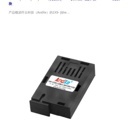
块
产品概述纤云科技（AndXe）的1X9- [&he…