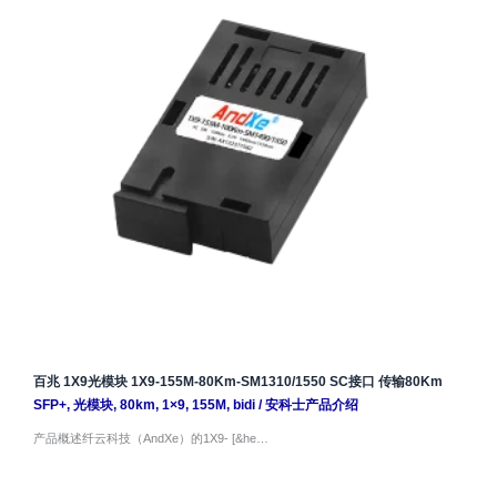
百兆 1X9光模块 1X9-155M-80Km-SM1310/1550 SC接口 传输80Km
SFP+
,
光模块
,
80km
,
1×9
,
155M
,
bidi
/
安科士产品介绍
产品概述纤云科技（AndXe）的1X9- [&he…