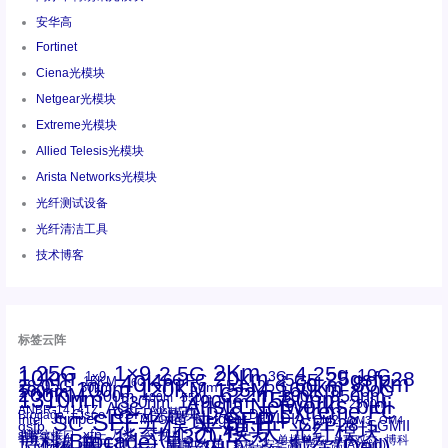
安华高
Fortinet
Ciena光模块
Netgear光模块
Extreme光模块
Allied Telesis光模块
Arista Networks光模块
光纤测试设备
光纤清洁工具
技术博客
标签云阵
1.25G
1×9
2Km
2.5G
4.25g
10G
10km
20km
25gsfp28
3G
1x9
40Km
16GFC
25GE
80km
60km
15KM
28.05G
16G
100m
53.125G
120KM
155M
160km
50m
30km
100km
200G
622m
200KM
1310nm
800G
850nm
300m
1550nm
1490nm
400m
550m
1330nm
bidi
Arista Networks
2500m
AOC
Extreme
FC
ANBR-1414TZ
Arista
DAC
CSFP光模块
LC
SFP+
Brocade
Cisco
SFF光模块
Dell
Juniper
Netgear
SC
NVIDIA
Intel
光模块
MPO-LC
OM2
SFP28
OM3
OM4
SGMII
qsfp
光纤模块
华三(H3C)
华为
xfp
交换机
st螺纹接口
万兆
博科(Brocade)
华三
单模单芯
博科
千兆光模块
思科
戴尔(Dell)
单模双芯
惠普(HP)
友讯
博通
安华高
安华高(Avago)
多模