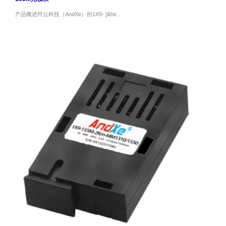
产品概述纤云科技（AndXe）的1X9- [&he…