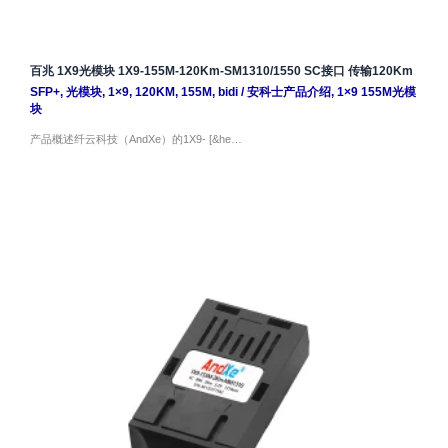
百兆 1X9光模块 1X9-155M-120Km-SM1310/1550 SC接口 传输120Km
SFP+
,
光模块
,
1×9
,
120KM
,
155M
,
bidi
/
安科士产品介绍
,
1×9 155M光模
块
产品概述纤云科技（AndXe）的1X9- [&he…