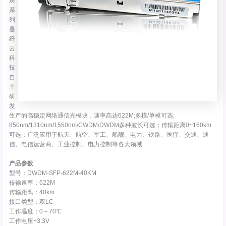
块
系
列
是
纤
云
科
技
自
主
研
发
生产的高稳定网络通信光模块，速率高达622M;多模/单模可选;
850nm/1310nm/1550nm/CWDM/DWDM多种波长可选；传输距离0~160km
可选；广泛应用于航天、航空、军工、船舰、电力、铁路、医疗、交通、通
信、电信运营商、工业控制、电力控制等各大领域
产品参数
型号：DWDM-SFP-622M-40KM
传输速率：622M
传输距离：40km
接口类型：双LC
工作温度：0－70℃
工作电压+3.3V