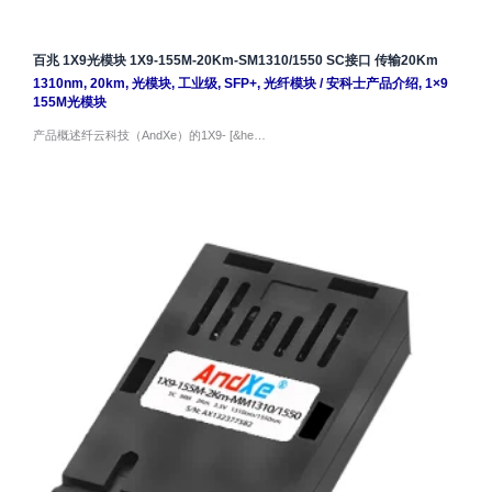
百兆 1X9光模块 1X9-155M-20Km-SM1310/1550 SC接口 传输20Km
1310nm
,
20km
,
光模块
,
工业级
,
SFP+
,
光纤模块
/
安科士产品介绍
,
1×9
155M光模块
产品概述纤云科技（AndXe）的1X9- [&he…