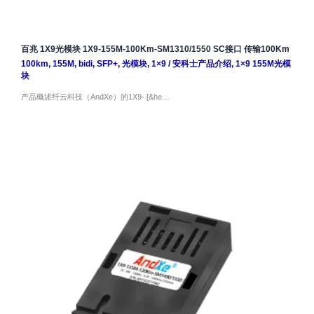
百兆 1X9光模块 1X9-155M-100Km-SM1310/1550 SC接口 传输100Km
100km
,
155M
,
bidi
,
SFP+
,
光模块
,
1×9
/
安科士产品介绍
,
1×9 155M光模
块
产品概述纤云科技（AndXe）的1X9- [&he…