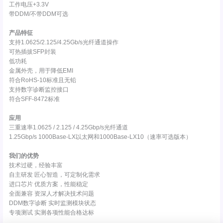
工作电压+3.3V
带DDM/不带DDM可选
产品特征
支持1.0625/2.125/4.25Gb/s光纤通道操作
可热插拔SFP封装
低功耗
金属外壳，用于降低EMI
符合RoHS-10标准且无铅
支持数字诊断监控接口
符合SFF-8472标准
应用
三重速率1.0625 / 2.125 / 4.25Gbp/s光纤通道
1.25Gbp/s 1000Base-LX以太网和1000Base-LX10（速率可选版本）
我们的优势
技术过硬，经验丰富
自主研发 匠心智造，可定制化需求
进口芯片 优质方案，性能稳定
全面兼容 资深人才解决技术问题
DDM数字诊断 实时监测模块状态
专项测试 实测各项性能合格达标