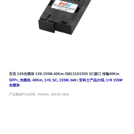
百兆 1X9光模块 1X9-155M-40Km-SM1310/1550 SC接口 传输40Km
SFP+
,
光模块
,
40Km
,
1×9
,
SC
,
155M
,
bidi
/
安科士产品介绍
,
1×9 155M
光模块
产品概述纤云科技（AndXe）的1X9- [&he…