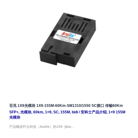
百兆 1X9光模块 1X9-155M-60Km-SM1310/1550 SC接口 传输60Km
SFP+
,
光模块
,
60km
,
1×9
,
SC
,
155M
,
bidi
/
安科士产品介绍
,
1×9 155M
光模块
产品概述纤云科技（AndXe）的1X9- [&he…