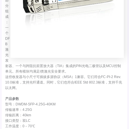
部
分
组
成
：
一
个
DF
B
激
光
发
射器、一个与跨阻抗前置放大器（TIA）集成的PIN光电二极管以及MCU控制
单元。所有模块均满足I类激光安全要求。
这些收发器与小尺寸可插拔多源协议（MSA）1兼容。它们符合FC-PI-2 Rev.
10.0标准，支持光纤通道。同时，它们也符合IEEE Std 802.3标准，支持千兆
以太网。
产品参数
型号：DWDM-SFP-4.25G-40KM
传输速率：4.25G
传输距离：40km
接口类型：双LC
工作温度：0－70℃