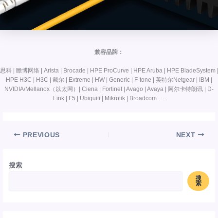
兼容品牌：
思科 | 瞻博网络 | Arista | Brocade | HPE ProCurve | HPE Aruba | HPE BladeSystem 
HPE H3C | H3C | 戴尔 | Extreme | HW | Generic | F-tone | 英特尔Netgear | IBM |
NVIDIA/Mellanox（以太网）| Ciena | Fortinet | Avago | Avaya | 阿尔卡特朗讯 | D-
Link | F5 | Ubiquiti | Mikrotik | Broadcom…..
PREVIOUS
NEXT
搜索
搜
索