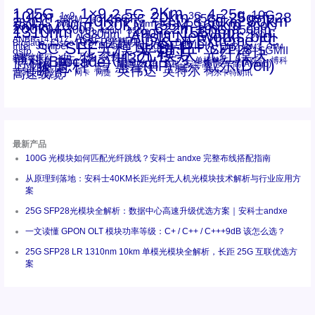
1.25G
1×9
2Km
2.5G
4.25g
10G
10km
20km
25gsfp28
3G
1x9
40Km
16GFC
25GE
80km
60km
15KM
28.05G
16G
100m
53.125G
120KM
155M
160km
50m
30km
100km
200G
622m
200KM
1310nm
800G
850nm
300m
1550nm
1490nm
400m
550m
1330nm
bidi
Arista Networks
2500m
AOC
Extreme
FC
ANBR-1414TZ
Arista
DAC
CSFP光模块
LC
SFP+
Brocade
Cisco
SFF光模块
Dell
Juniper
Netgear
SC
NVIDIA
Intel
光模块
MPO-LC
OM2
SFP28
OM3
OM4
SGMII
qsfp
光纤模块
华三(H3C)
华为
xfp
交换机
st螺纹接口
万兆
博科(Brocade)
华三
单模单芯
博科
千兆光模块
思科
戴尔(Dell)
单模双芯
惠普(HP)
友讯
博通
安华高
安华高(Avago)
工业级
多模
瞻博
戴尔
英伟达
惠普
英特尔
高速线缆
百兆
网卡
网捷
阿尔卡特朗讯
最新产品
100G 光模块如何匹配光纤跳线？安科士 andxe 完整布线搭配指南
从原理到落地：安科士40KM长距光纤无人机光模块技术解析与行业应用方
案
25G SFP28光模块全解析：数据中心高速升级优选方案｜安科士andxe
一文读懂 GPON OLT 模块功率等级：C+ / C++ / C+++9dB 该怎么选？
25G SFP28 LR 1310nm 10km 单模光模块全解析，长距 25G 互联优选方
案