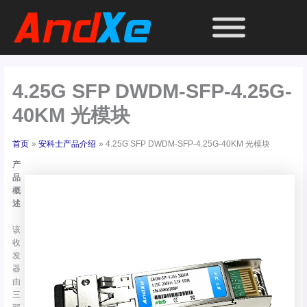
跳
至
内
容
4.25G SFP DWDM-SFP-4.25G-
40KM 光模块
首页
安科士产品介绍
4.25G SFP DWDM-SFP-4.25G-40KM 光模块
产
品
概
述
该
收
发
器
由
三