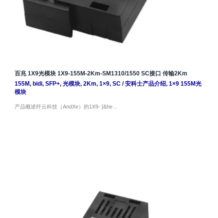
百兆 1X9光模块 1X9-155M-2Km-SM1310/1550 SC接口 传输2Km
155M
,
bidi
,
SFP+
,
光模块
,
2Km
,
1×9
,
SC
/
安科士产品介绍
,
1×9 155M光
模块
产品概述纤云科技（AndXe）的1X9- [&he…