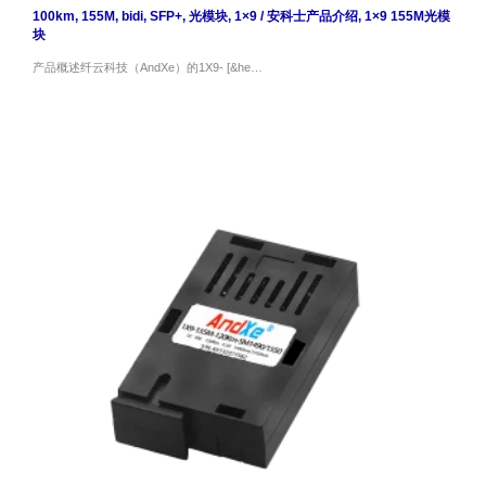
100km
,
155M
,
bidi
,
SFP+
,
光模块
,
1×9
/
安科士产品介绍
,
1×9 155M光模
块
产品概述纤云科技（AndXe）的1X9- [&he…