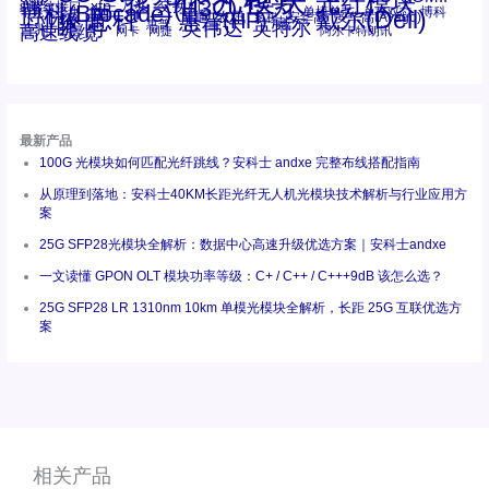
光纤模块
华三(H3C)
华为
xfp
交换机
st螺纹接口
万兆
博科(Brocade)
华三
单模单芯
博科
千兆光模块
思科
戴尔(Dell)
单模双芯
惠普(HP)
友讯
博通
安华高
安华高(Avago)
工业级
多模
瞻博
戴尔
英伟达
惠普
英特尔
高速线缆
百兆
网卡
网捷
阿尔卡特朗讯
最新产品
100G 光模块如何匹配光纤跳线？安科士 andxe 完整布线搭配指南
从原理到落地：安科士40KM长距光纤无人机光模块技术解析与行业应用方
案
25G SFP28光模块全解析：数据中心高速升级优选方案｜安科士andxe
一文读懂 GPON OLT 模块功率等级：C+ / C++ / C+++9dB 该怎么选？
25G SFP28 LR 1310nm 10km 单模光模块全解析，长距 25G 互联优选方
案
相关产品