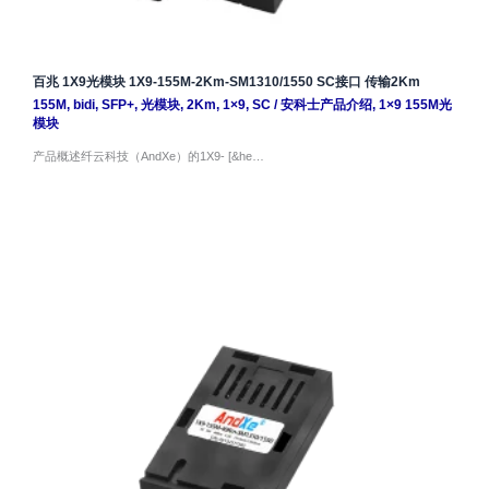
百兆 1X9光模块 1X9-155M-2Km-SM1310/1550 SC接口 传输2Km
155M
,
bidi
,
SFP+
,
光模块
,
2Km
,
1×9
,
SC
/
安科士产品介绍
,
1×9 155M光
模块
产品概述纤云科技（AndXe）的1X9- [&he…