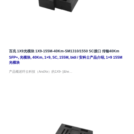
百兆 1X9光模块 1X9-155M-40Km-SM1310/1550 SC接口 传输40Km
SFP+
,
光模块
,
40Km
,
1×9
,
SC
,
155M
,
bidi
/
安科士产品介绍
,
1×9 155M
光模块
产品概述纤云科技（AndXe）的1X9- [&he…