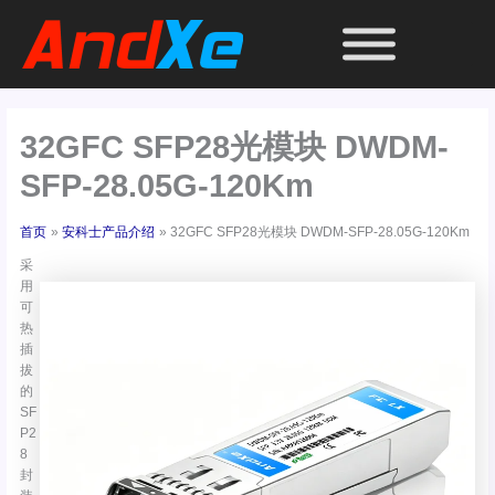
跳
至
内
容
32GFC SFP28光模块 DWDM-
SFP-28.05G-120Km
首页
安科士产品介绍
32GFC SFP28光模块 DWDM-SFP-28.05G-120Km
采
用
可
热
插
拔
的
SF
P2
8
封