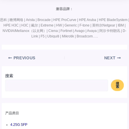
兼容品牌：
思科 | 瞻博网络 | Arista | Brocade | HPE ProCurve | HPE Aruba | HPE BladeSystem 
HPE H3C | H3C | 戴尔 | Extreme | HW | Generic | F-tone | 英特尔Netgear | IBM |
NVIDIA/Mellanox（以太网）| Ciena | Fortinet | Avago | Avaya | 阿尔卡特朗讯 | D-
Link | F5 | Ubiquiti | Mikrotik | Broadcom…..
PREVIOUS
NEXT
搜索
搜
索
产品类目
4.25G SFP