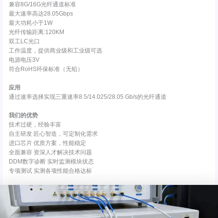
兼容8G/16G光纤通道标准
最大速率高达28.05Gbps
最大功耗小于1W
光纤传输距离:120KM
双工LC光口
工作温度，提供商业级和工业级可选
电源电压3V
符合RoHS环保标准（无铅）
应用
通过速率选择实现三重速率8.5/14.025/28.05 Gb/s的光纤通道
我们的优势
技术过硬，经验丰富
自主研发 匠心智造，可定制化需求
进口芯片 优质方案，性能稳定
全面兼容 资深人才解决技术问题
DDM数字诊断 实时监测模块状态
专项测试 实测各项性能合格达标