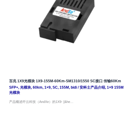
百兆 1X9光模块 1X9-155M-60Km-SM1310/1550 SC接口 传输60Km
SFP+
,
光模块
,
60km
,
1×9
,
SC
,
155M
,
bidi
/
安科士产品介绍
,
1×9 155M
光模块
产品概述纤云科技（AndXe）的1X9- [&he…