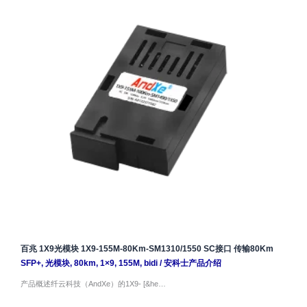
百兆 1X9光模块 1X9-155M-80Km-SM1310/1550 SC接口 传输80Km
SFP+
,
光模块
,
80km
,
1×9
,
155M
,
bidi
/
安科士产品介绍
产品概述纤云科技（AndXe）的1X9- [&he…