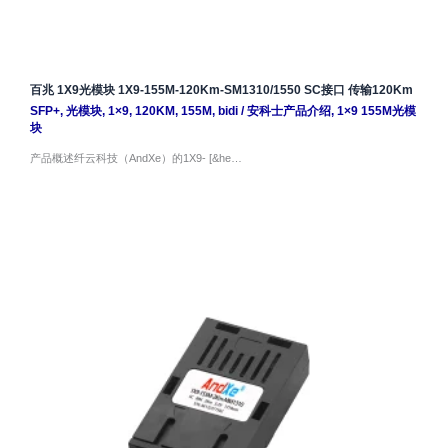
百兆 1X9光模块 1X9-155M-120Km-SM1310/1550 SC接口 传输120Km
SFP+
,
光模块
,
1×9
,
120KM
,
155M
,
bidi
/
安科士产品介绍
,
1×9 155M光模
块
产品概述纤云科技（AndXe）的1X9- [&he…