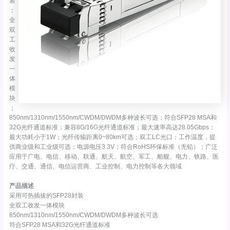
装
；
全
双
工
收
发
一
体
模
块
；
850nm/1310nm/1550nm/CWDM/DWDM多种波长可选；符合SFP28 MSA和
32G光纤通道标准；兼容8G/16G光纤通道标准；最大速率高达28.05Gbps；
最大功耗小于1W；光纤传输距离0~80km可选；双工LC光口；工作温度，提
供商业级和工业级可选；电源电压3.3V；符合RoHS环保标准（无铅）；广泛
应用于广电、电信、移动、联通、航天、航空、军工、船舰、电力、铁路、医
疗、交通、通信、电信运营商、工业控制、电力控制等各大领域
产品描述
采用可热插拔的SFP28封装
全双工收发一体模块
850nm/1310nm/1550nm/CWDM/DWDM多种波长可选
符合SFP28 MSA和32G光纤通道标准