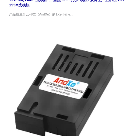
155M光模块
产品概述纤云科技（AndXe）的1X9- [&he…