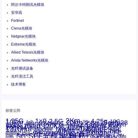
阿尔卡特朗讯光模块
安华高
Fortinet
Ciena光模块
Netgear光模块
Extreme光模块
Allied Telesis光模块
Arista Networks光模块
光纤测试设备
光纤清洁工具
技术博客
标签云阵
1.25G
1×9
2Km
2.5G
4.25g
10G
10km
20km
25gsfp28
3G
1x9
40Km
16GFC
25GE
80km
60km
15KM
28.05G
16G
100m
53.125G
120KM
155M
160km
50m
30km
100km
200G
622m
200KM
1310nm
800G
850nm
300m
1550nm
1490nm
400m
550m
1330nm
bidi
Arista Networks
2500m
AOC
Extreme
FC
ANBR-1414TZ
Arista
DAC
CSFP光模块
LC
SFP+
Brocade
Cisco
SFF光模块
Dell
Juniper
Netgear
SC
NVIDIA
Intel
光模块
MPO-LC
OM2
SFP28
OM3
OM4
SGMII
qsfp