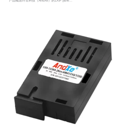
产品概述纤云科技（AndXe）的1X9- [&he…