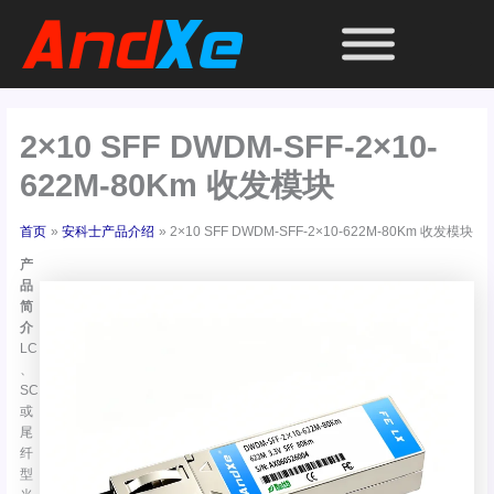
跳
至
内
容
2×10 SFF DWDM-SFF-2×10-
622M-80Km 收发模块
首页
安科士产品介绍
2×10 SFF DWDM-SFF-2×10-622M-80Km 收发模块
产
品
简
介
LC
、
SC
或
尾
纤
型