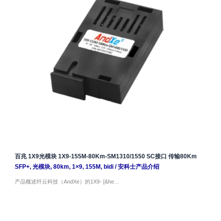
百兆 1X9光模块 1X9-155M-80Km-SM1310/1550 SC接口 传输80Km
SFP+
,
光模块
,
80km
,
1×9
,
155M
,
bidi
/
安科士产品介绍
产品概述纤云科技（AndXe）的1X9- [&he…