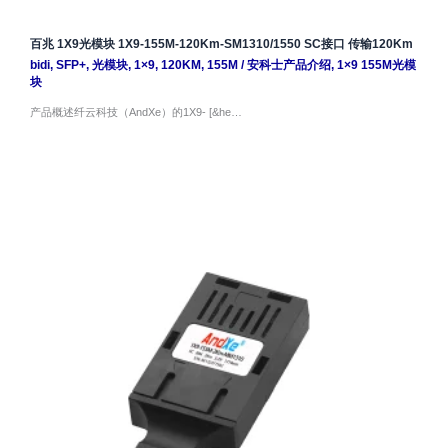
百兆 1X9光模块 1X9-155M-120Km-SM1310/1550 SC接口 传输120Km
bidi
,
SFP+
,
光模块
,
1×9
,
120KM
,
155M
/
安科士产品介绍
,
1×9 155M光模
块
产品概述纤云科技（AndXe）的1X9- [&he…