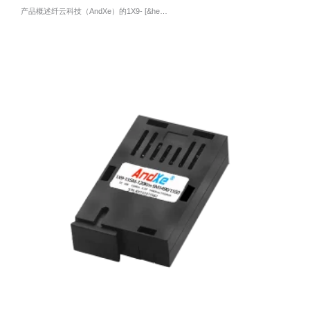
产品概述纤云科技（AndXe）的1X9- [&he…