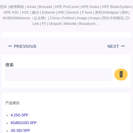
思科 | 瞻博网络 | Arista | Brocade | HPE ProCurve | HPE Aruba | HPE BladeSystem 
HPE H3C | H3C | 戴尔 | Extreme | HW | Generic | F-tone | 英特尔Netgear | IBM |
NVIDIA/Mellanox（以太网）| Ciena | Fortinet | Avago | Avaya | 阿尔卡特朗讯 | D-
Link | F5 | Ubiquiti | Mikrotik | Broadcom…..
PREVIOUS
NEXT
搜索
搜
索
产品类目
4.25G SFP
6G/8G/10G SFP
3G SDI SFP