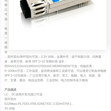
光
接
口
可
选
；
收
发
一
体
模
块
；双纤双向/单纤双向可选；3.3V 供电；金属外壳；搞干扰能力强，结构紧
凑，使用方便；标准 SFF 2×10 管脚封装 波长：
850nm/1310nm/1490nm/1550nm/CWDM/DWDM 可选；传输距离：
0~200km可选；工作温度，提供商业级和工业级可选；可以接受订制各种规格
SFF 2×10光模块；广泛应用于航天、航空、军工、船舰、电力、铁路、医
疗、交通、通信、电信运营商、工业控制、电力控制等各大领域.
产品描述
LC、SC或尾纤型光接口可选
双纤双向
622Mbps,FE,FDDI,ATM,SONET/OC-3,SDH/STM-1…
3V 供电