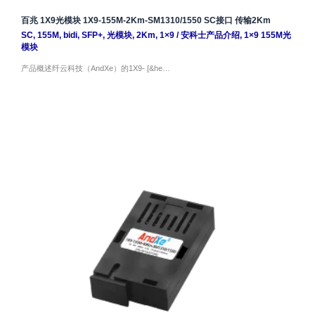
百兆 1X9光模块 1X9-155M-2Km-SM1310/1550 SC接口 传输2Km
SC
,
155M
,
bidi
,
SFP+
,
光模块
,
2Km
,
1×9
/
安科士产品介绍
,
1×9 155M光
模块
产品概述纤云科技（AndXe）的1X9- [&he…