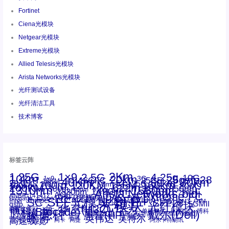
Fortinet
Ciena光模块
Netgear光模块
Extreme光模块
Allied Telesis光模块
Arista Networks光模块
光纤测试设备
光纤清洁工具
技术博客
标签云阵
1.25G
1×9
2Km
2.5G
4.25g
10G
10km
20km
25gsfp28
3G
1x9
40Km
16GFC
25GE
80km
60km
15KM
28.05G
16G
100m
53.125G
120KM
155M
160km
50m
30km
100km
200G
622m
200KM
1310nm
800G
850nm
300m
1550nm
1490nm
400m
550m
1330nm
bidi
Arista Networks
2500m
AOC
Extreme
FC
ANBR-1414TZ
Arista
DAC
CSFP光模块
LC
SFP+
Brocade
Cisco
SFF光模块
Dell
Juniper
Netgear
SC
NVIDIA
Intel
光模块
MPO-LC
OM2
SFP28
OM3
OM4
SGMII
qsfp
光纤模块
华三(H3C)
华为
xfp
交换机
st螺纹接口
万兆
博科(Brocade)
华三
单模单芯
博科
千兆光模块
思科
戴尔(Dell)
单模双芯
惠普(HP)
友讯
博通
安华高
安华高(Avago)
工业级
多模
瞻博
戴尔
英伟达
惠普
英特尔
高速线缆
百兆
网卡
网捷
阿尔卡特朗讯