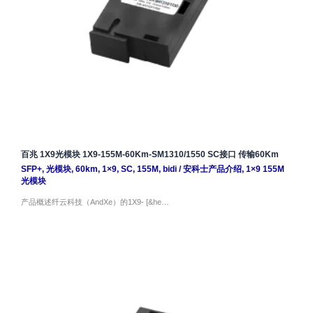
百兆 1X9光模块 1X9-155M-60Km-SM1310/1550 SC接口 传输60Km
SFP+
,
光模块
,
60km
,
1×9
,
SC
,
155M
,
bidi
/
安科士产品介绍
,
1×9 155M
光模块
产品概述纤云科技（AndXe）的1X9- [&he…