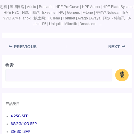
思科 | 瞻博网络 | Arista | Brocade | HPE ProCurve | HPE Aruba | HPE BladeSystem 
HPE H3C | H3C | 戴尔 | Extreme | HW | Generic | F-tone | 英特尔Netgear | IBM |
NVIDIA/Mellanox（以太网）| Ciena | Fortinet | Avago | Avaya | 阿尔卡特朗讯 | D-
Link | F5 | Ubiquiti | Mikrotik | Broadcom…..
PREVIOUS
NEXT
搜索
搜
索
产品类目
4.25G SFP
6G/8G/10G SFP
3G SDI SFP