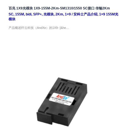
百兆 1X9光模块 1X9-155M-2Km-SM1310/1550 SC接口 传输2Km
SC
,
155M
,
bidi
,
SFP+
,
光模块
,
2Km
,
1×9
/
安科士产品介绍
,
1×9 155M光
模块
产品概述纤云科技（AndXe）的1X9- [&he…