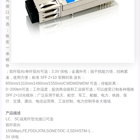
光
接
口
可
选
；
收
发
一
体
模
块
；双纤双向/单纤双向可选；3.3V 供电；金属外壳；搞干扰能力强，结构紧
凑，使用方便；标准 SFF 2×10 管脚封装 波长：
850nm/1310nm/1490nm/1550nm/CWDM/DWDM 可选；传输距离：
0~200km可选；工作温度，提供商业级和工业级可选；可以接受订制各种规格
SFF 2×10光模块；广泛应用于航天、航空、军工、船舰、电力、铁路、医
疗、交通、通信、电信运营商、工业控制、电力控制等各大领域.
产品描述
LC、SC或尾纤型光接口可选
双纤双向
155Mbps,FE,FDDI,ATM,SONET/OC-3,SDH/STM-1…
3V 供电