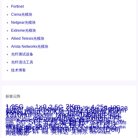
Fortinet
Ciena光模块
Netgear光模块
Extreme光模块
Allied Telesis光模块
Arista Networks光模块
光纤测试设备
光纤清洁工具
技术博客
标签云阵
1.25G
1×9
2Km
2.5G
4.25g
10G
10km
20km
25gsfp28
3G
1x9
40Km
16GFC
25GE
80km
60km
15KM
28.05G
16G
100m
53.125G
120KM
155M
160km
50m
30km
100km
200G
622m
200KM
1310nm
800G
850nm
300m
1550nm
1490nm
400m
550m
1330nm
bidi
Arista Networks
2500m
AOC
Extreme
FC
ANBR-1414TZ
Arista
DAC
CSFP光模块
LC
SFP+
Brocade
Cisco
SFF光模块
Dell
Juniper
Netgear
SC
NVIDIA
Intel
光模块
MPO-LC
OM2
SFP28
OM3
OM4
SGMII
qsfp
光纤模块
华三(H3C)
华为
xfp
交换机
st螺纹接口
万兆
博科(Brocade)
华三
单模单芯
博科
千兆光模块
思科
戴尔(Dell)
单模双芯
惠普(HP)
友讯
博通
安华高
安华高(Avago)
工业级
多模
瞻博
戴尔
英伟达
惠普
英特尔
高速线缆
百兆
网卡
网捷
阿尔卡特朗讯