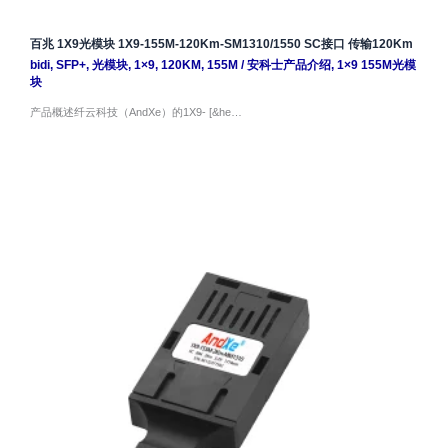
百兆 1X9光模块 1X9-155M-120Km-SM1310/1550 SC接口 传输120Km
bidi
,
SFP+
,
光模块
,
1×9
,
120KM
,
155M
/
安科士产品介绍
,
1×9 155M光模
块
产品概述纤云科技（AndXe）的1X9- [&he…