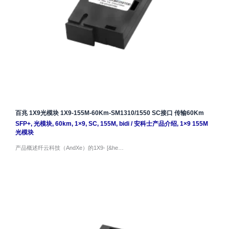
百兆 1X9光模块 1X9-155M-60Km-SM1310/1550 SC接口 传输60Km
SFP+
,
光模块
,
60km
,
1×9
,
SC
,
155M
,
bidi
/
安科士产品介绍
,
1×9 155M
光模块
产品概述纤云科技（AndXe）的1X9- [&he…