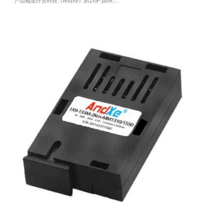
产品概述纤云科技（AndXe）的1X9- [&he…