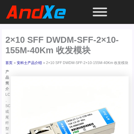
跳
至
内
容
2×10 SFF DWDM-SFF-2×10-
155M-40Km 收发模块
首页
安科士产品介绍
2×10 SFF DWDM-SFF-2×10-155M-40Km 收发模块
产
品
简
介
LC
、
SC
或
尾
纤
型