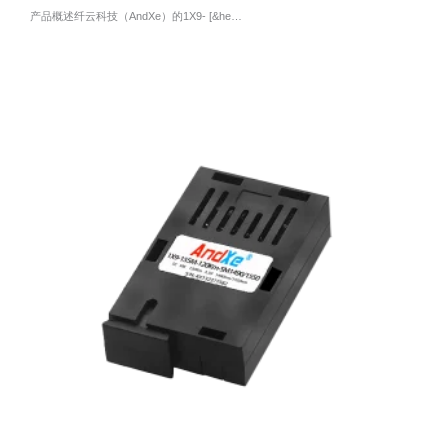
产品概述纤云科技（AndXe）的1X9- [&he…