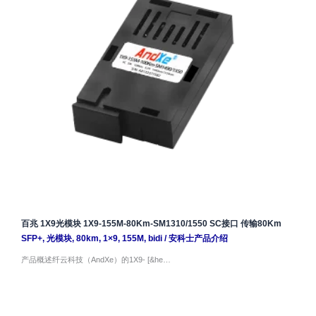
百兆 1X9光模块 1X9-155M-80Km-SM1310/1550 SC接口 传输80Km
SFP+
,
光模块
,
80km
,
1×9
,
155M
,
bidi
/
安科士产品介绍
产品概述纤云科技（AndXe）的1X9- [&he…