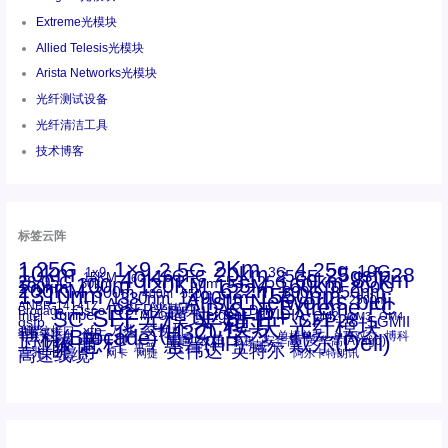
Extreme光模块
Allied Telesis光模块
Arista Networks光模块
光纤测试设备
光纤清洁工具
技术博客
标签云阵
1.25G
1×9
2Km
2.5G
4.25g
10G
10km
20km
25gsfp28
3G
1x9
40Km
16GFC
25GE
80km
60km
15KM
28.05G
16G
100m
53.125G
120KM
155M
160km
50m
30km
100km
200G
622m
200KM
1310nm
800G
850nm
300m
1550nm
1490nm
400m
550m
1330nm
bidi
Arista Networks
2500m
AOC
Extreme
FC
ANBR-1414TZ
Arista
DAC
CSFP光模块
LC
SFP+
Brocade
Cisco
SFF光模块
Dell
Juniper
Netgear
SC
NVIDIA
Intel
光模块
MPO-LC
OM2
SFP28
OM3
OM4
SGMII
qsfp
光纤模块
华三(H3C)
华为
xfp
交换机
st螺纹接口
万兆
博科(Brocade)
华三
单模单芯
博科
千兆光模块
思科
戴尔(Dell)
单模双芯
惠普(HP)
友讯
博通
安华高
安华高(Avago)
工业级
多模
瞻博
戴尔
英伟达
惠普
英特尔
高速线缆
百兆
网卡
网捷
阿尔卡特朗讯