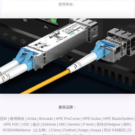
使用寿命。
兼容品牌：
思科 | 瞻博网络 | Arista | Brocade | HPE ProCurve | HPE Aruba | HPE BladeSystem 
HPE H3C | H3C | 戴尔 | Extreme | HW | Generic | F-tone | 英特尔Netgear | IBM |
NVIDIA/Mellanox（以太网）| Ciena | Fortinet | Avago | Avaya | 阿尔卡特朗讯 | D-