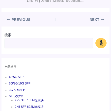
Link | F5 | Ubiquiti | Mikrotik | Broadcom…..
PREVIOUS
NEXT
搜索
搜
索
产品类目
4.25G SFP
6G/8G/10G SFP
3G SDI SFP
SFF光模块
2×5 SFF 155M光模块
2×5 SFF 622M光模块