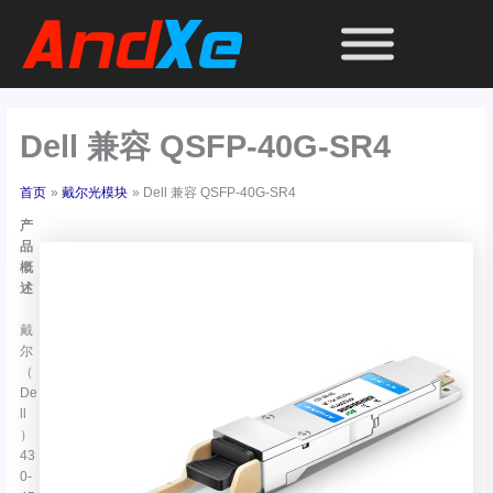
跳
至
内
容
Dell 兼容 QSFP-40G-SR4
首页
戴尔光模块
Dell 兼容 QSFP-40G-SR4
产
品
概
述
戴
尔
（
De
ll
）
43
0-