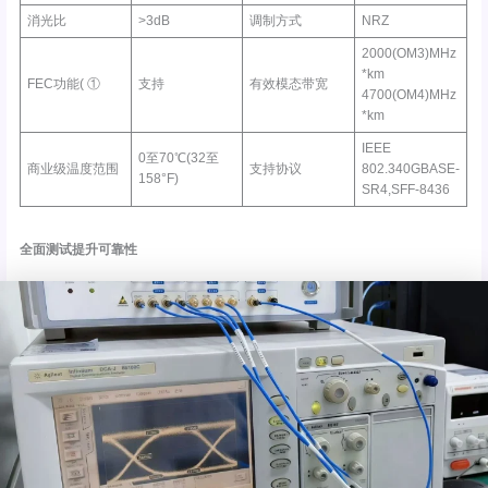
消光比
>3dB
调制方式
NRZ
2000(OM3)MHz
*km
FEC功能( ①
支持
有效模态带宽
4700(OM4)MHz
*km
IEEE
0至70℃(32至
商业级温度范围
支持协议
802.340GBASE-
158°F)
SR4,SFF-8436
全面测试提升可靠性