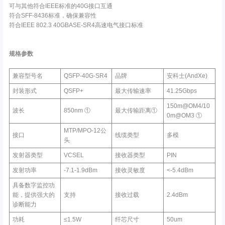
可与其他符合IEEE标准的40G接口互通
符合SFF-8436标准，确保兼容性
符合IEEE 802.3 40GBASE-SR4高速电气接口标准
规格参数
兼容型号名
QSFP-40G-SR4
品牌
安科士(AndXe)
封装形式
QSFP+
最大传输速率
41.25Gbps
150m@OM4/10
波长
850nm ①
最大传输距离①
0m@OM3 ①
MTP/MPO-12公
接口
线缆类型
多模
头
发射器类型
VCSEL
接收器类型
PIN
发射功率
-7.1-1.9dBm
接收灵敏度
<-5.4dBm
具备数字监控功
能，提供强大的
支持
接收过载
2.4dBm
诊断能力
功耗
≤1.5W
纤芯尺寸
50um