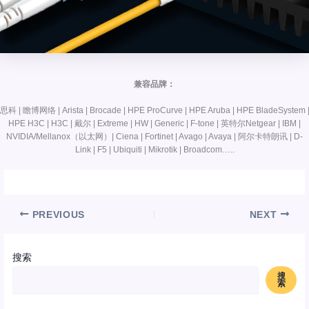
兼容品牌：
思科 | 瞻博网络 | Arista | Brocade | HPE ProCurve | HPE Aruba | HPE BladeSystem 
HPE H3C | H3C | 戴尔 | Extreme | HW | Generic | F-tone | 英特尔Netgear | IBM |
NVIDIA/Mellanox（以太网）| Ciena | Fortinet | Avago | Avaya | 阿尔卡特朗讯 | D-
Link | F5 | Ubiquiti | Mikrotik | Broadcom…..
PREVIOUS
NEXT
搜索
搜
索