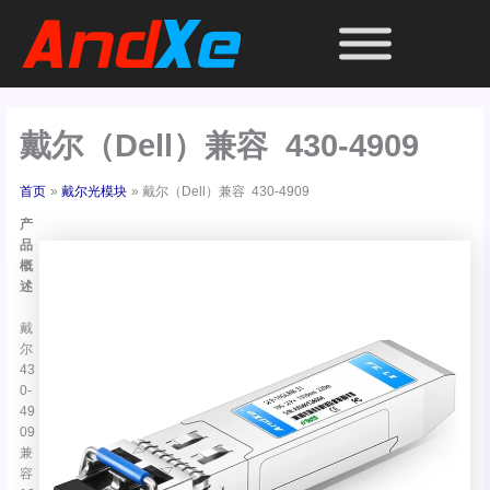
跳
至
内
容
戴尔（Dell）兼容 430-4909
首页
戴尔光模块
戴尔（Dell）兼容 430-4909
产
品
概
述
戴
尔
43
0-
49
09
兼
容