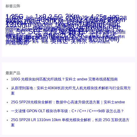
标签云阵
1.25G
1×9
2Km
2.5G
4.25g
10G
10km
20km
25gsfp28
3G
1x9
40Km
16GFC
25GE
80km
60km
15KM
28.05G
16G
100m
53.125G
120KM
155M
160km
50m
30km
100km
200G
622m
200KM
1310nm
800G
850nm
300m
1550nm
1490nm
400m
550m
1330nm
bidi
Arista Networks
2500m
AOC
Extreme
FC
ANBR-1414TZ
Arista
DAC
CSFP光模块
LC
SFP+
Brocade
Cisco
SFF光模块
Dell
Juniper
Netgear
SC
NVIDIA
Intel
光模块
MPO-LC
OM2
SFP28
OM3
OM4
SGMII
qsfp
光纤模块
华三(H3C)
华为
xfp
交换机
st螺纹接口
万兆
博科(Brocade)
华三
单模单芯
博科
千兆光模块
思科
戴尔(Dell)
单模双芯
惠普(HP)
友讯
博通
安华高
安华高(Avago)
工业级
多模
瞻博
戴尔
英伟达
惠普
英特尔
高速线缆
百兆
网卡
网捷
阿尔卡特朗讯
最新产品
100G 光模块如何匹配光纤跳线？安科士 andxe 完整布线搭配指南
从原理到落地：安科士40KM长距光纤无人机光模块技术解析与行业应用方
案
25G SFP28光模块全解析：数据中心高速升级优选方案｜安科士andxe
一文读懂 GPON OLT 模块功率等级：C+ / C++ / C+++9dB 该怎么选？
25G SFP28 LR 1310nm 10km 单模光模块全解析，长距 25G 互联优选方
案