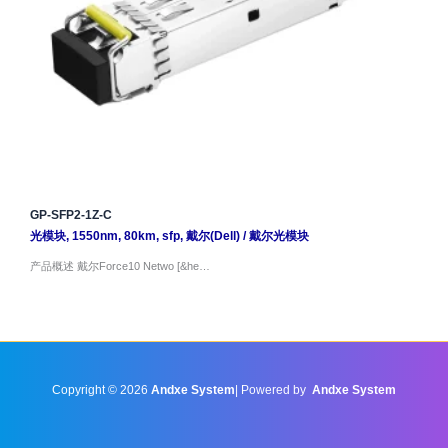
GP-SFP2-1Z-C
光模块
,
1550nm
,
80km
,
sfp
,
戴尔(Dell)
/
戴尔光模块
产品概述 戴尔Force10 Netwo [&he…
Copyright © 2026
Andxe System
| Powered by
Andxe System