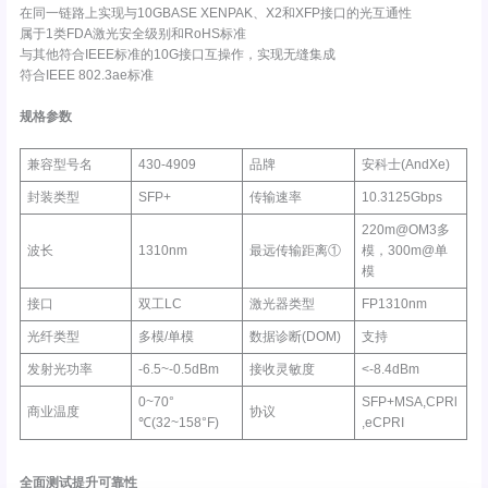
在同一链路上实现与10GBASE XENPAK、X2和XFP接口的光互通性
属于1类FDA激光安全级别和RoHS标准
与其他符合IEEE标准的10G接口互操作，实现无缝集成
符合IEEE 802.3ae标准
规格参数
兼容型号名
430-4909
品牌
安科士(AndXe)
封装类型
SFP+
传输速率
10.3125Gbps
220m@OM3多
波长
1310nm
最远传输距离①
模，300m@单
模
接口
双工LC
激光器类型
FP1310nm
光纤类型
多模/单模
数据诊断(DOM)
支持
发射光功率
-6.5~-0.5dBm
接收灵敏度
<-8.4dBm
0~70°
SFP+MSA,CPRl
商业温度
协议
℃(32~158°F)
,eCPRI
全面测试提升可靠性