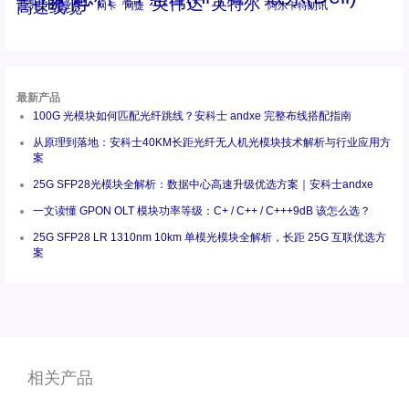
瞻博
英伟达
英特尔
高速线缆
百兆
网卡
网捷
阿尔卡特朗讯
最新产品
100G 光模块如何匹配光纤跳线？安科士 andxe 完整布线搭配指南
从原理到落地：安科士40KM长距光纤无人机光模块技术解析与行业应用方
案
25G SFP28光模块全解析：数据中心高速升级优选方案｜安科士andxe
一文读懂 GPON OLT 模块功率等级：C+ / C++ / C+++9dB 该怎么选？
25G SFP28 LR 1310nm 10km 单模光模块全解析，长距 25G 互联优选方
案
相关产品