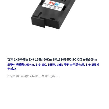
百兆 1X9光模块 1X9-155M-60Km-SM1310/1550 SC接口 传输60Km
SFP+
,
光模块
,
60km
,
1×9
,
SC
,
155M
,
bidi
/
安科士产品介绍
,
1×9 155M
光模块
产品概述纤云科技（AndXe）的1X9- [&he…