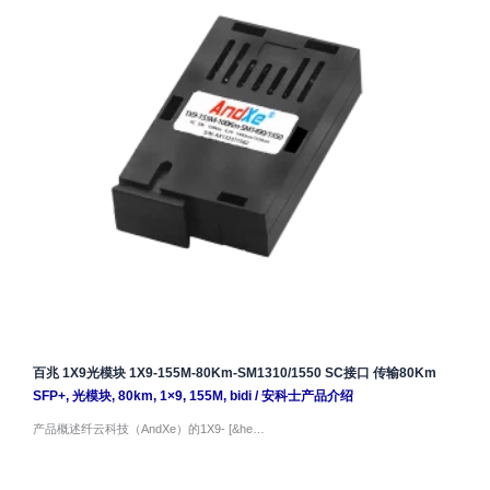
百兆 1X9光模块 1X9-155M-80Km-SM1310/1550 SC接口 传输80Km
SFP+
,
光模块
,
80km
,
1×9
,
155M
,
bidi
/
安科士产品介绍
产品概述纤云科技（AndXe）的1X9- [&he…