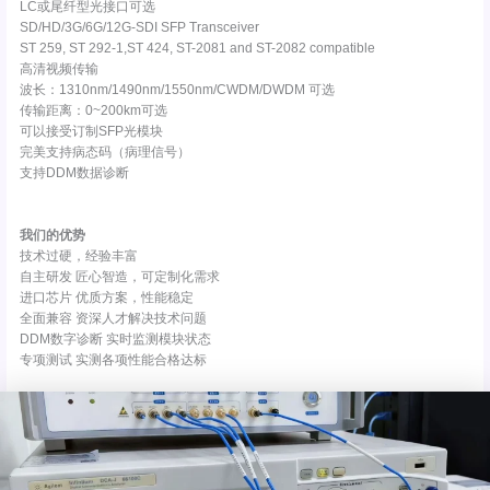
LC或尾纤型光接口可选
SD/HD/3G/6G/12G-SDI SFP Transceiver
ST 259, ST 292-1,ST 424, ST-2081 and ST-2082 compatible
高清视频传输
波长：1310nm/1490nm/1550nm/CWDM/DWDM 可选
传输距离：0~200km可选
可以接受订制SFP光模块
完美支持病态码（病理信号）
支持DDM数据诊断
我们的优势
技术过硬，经验丰富
自主研发 匠心智造，可定制化需求
进口芯片 优质方案，性能稳定
全面兼容 资深人才解决技术问题
DDM数字诊断 实时监测模块状态
专项测试 实测各项性能合格达标