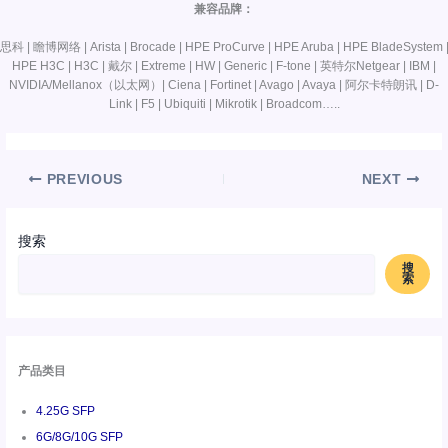
兼容品牌：
思科 | 瞻博网络 | Arista | Brocade | HPE ProCurve | HPE Aruba | HPE BladeSystem 
HPE H3C | H3C | 戴尔 | Extreme | HW | Generic | F-tone | 英特尔Netgear | IBM |
NVIDIA/Mellanox（以太网）| Ciena | Fortinet | Avago | Avaya | 阿尔卡特朗讯 | D-
Link | F5 | Ubiquiti | Mikrotik | Broadcom…..
PREVIOUS
NEXT
搜索
搜
索
产品类目
4.25G SFP
6G/8G/10G SFP