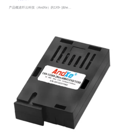
产品概述纤云科技（AndXe）的1X9- [&he…