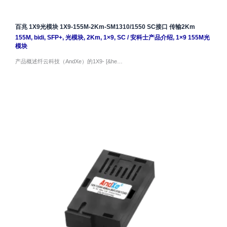
百兆 1X9光模块 1X9-155M-2Km-SM1310/1550 SC接口 传输2Km
155M
,
bidi
,
SFP+
,
光模块
,
2Km
,
1×9
,
SC
/
安科士产品介绍
,
1×9 155M光
模块
产品概述纤云科技（AndXe）的1X9- [&he…