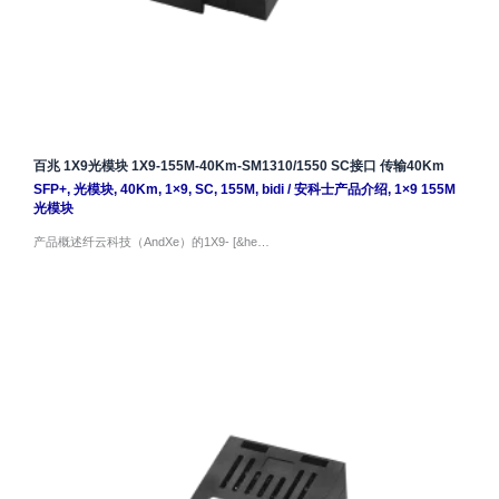
百兆 1X9光模块 1X9-155M-40Km-SM1310/1550 SC接口 传输40Km
SFP+
,
光模块
,
40Km
,
1×9
,
SC
,
155M
,
bidi
/
安科士产品介绍
,
1×9 155M
光模块
产品概述纤云科技（AndXe）的1X9- [&he…