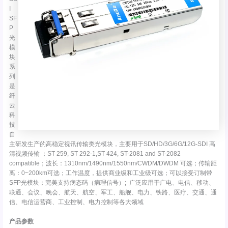
I
SF
P
光
模
块
系
列
是
纤
云
科
技
自
主研发生产的高稳定视讯传输类光模块，主要用于SD/HD/3G/6G/12G-SDI 高
清视频传输 ；ST 259, ST 292-1,ST 424, ST-2081 and ST-2082
compatible；波长：1310nm/1490nm/1550nm/CWDM/DWDM 可选；传输距
离：0~200km可选；工作温度，提供商业级和工业级可选；可以接受订制带
SFP光模块；完美支持病态码（病理信号）; 广泛应用于广电、电信、移动、
联通、会议、晚会、航天、航空、军工、船舰、电力、铁路、医疗、交通、通
信、电信运营商、工业控制、电力控制等各大领域
产品参数