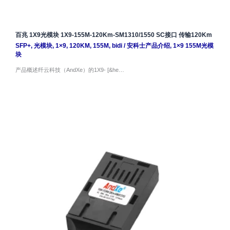
百兆 1X9光模块 1X9-155M-120Km-SM1310/1550 SC接口 传输120Km
SFP+
,
光模块
,
1×9
,
120KM
,
155M
,
bidi
/
安科士产品介绍
,
1×9 155M光模
块
产品概述纤云科技（AndXe）的1X9- [&he…