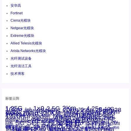
安华高
Fortinet
Ciena光模块
Netgear光模块
Extreme光模块
Allied Telesis光模块
Arista Networks光模块
光纤测试设备
光纤清洁工具
技术博客
标签云阵
1.25G
1×9
2Km
2.5G
4.25g
10G
10km
20km
25gsfp28
3G
1x9
40Km
16GFC
25GE
80km
60km
15KM
28.05G
16G
100m
53.125G
120KM
155M
160km
50m
30km
100km
200G
622m
200KM
1310nm
800G
850nm
300m
1550nm
1490nm
400m
550m
1330nm
bidi
Arista Networks
2500m
AOC
Extreme
FC
ANBR-1414TZ
Arista
DAC
CSFP光模块
LC
SFP+
Brocade
Cisco
SFF光模块
Dell
Juniper
Netgear
SC
NVIDIA
Intel
光模块
MPO-LC
OM2
SFP28
OM3
OM4
SGMII
qsfp
光纤模块
华三(H3C)
华为
xfp
交换机
st螺纹接口
万兆
博科(Brocade)
华三
单模单芯
博科
千兆光模块
思科
戴尔(Dell)
单模双芯
惠普(HP)
友讯
博通
安华高
安华高(Avago)
工业级
多模
戴尔
惠普