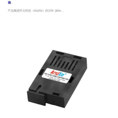
块
产品概述纤云科技（AndXe）的1X9- [&he…