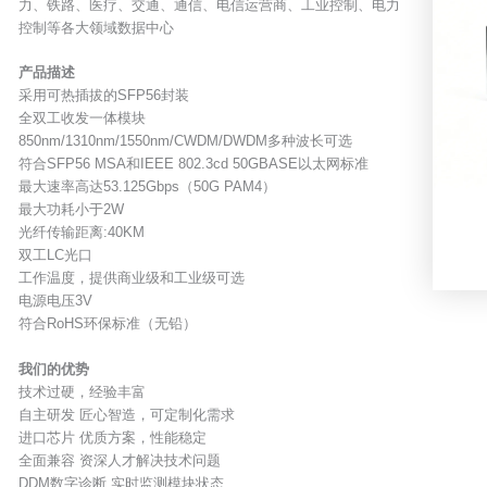
力、铁路、医疗、交通、通信、电信运营商、工业控制、电力
控制等各大领域数据中心
产品描述
采用可热插拔的SFP56封装
全双工收发一体模块
850nm/1310nm/1550nm/CWDM/DWDM多种波长可选
符合SFP56 MSA和IEEE 802.3cd 50GBASE以太网标准
最大速率高达53.125Gbps（50G PAM4）
最大功耗小于2W
光纤传输距离:40KM
双工LC光口
工作温度，提供商业级和工业级可选
电源电压3V
符合RoHS环保标准（无铅）
我们的优势
技术过硬，经验丰富
自主研发 匠心智造，可定制化需求
进口芯片 优质方案，性能稳定
全面兼容 资深人才解决技术问题
DDM数字诊断 实时监测模块状态