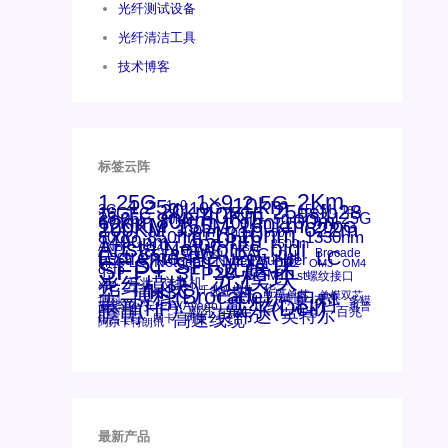
光纤测试设备
光纤清洁工具
技术博客
标签云阵
1.25G
1×9
2Km
2.5G
10km
4.25g
1x9
10G
20km
25gsfp28
3G
40Km
16GFC
25GE
15KM
16G
28.05G
80km
100m
53.125G
60km
50m
30km
100km
120KM
155M
160km
622m
200G
200KM
1310nm
300m
400m
550m
800G
850nm
1550nm
1330nm
1490nm
bidi
Arista Networks
AOC
2500m
ANBR-1414TZ
Arista
DAC
Extreme
CSFP光模块
FC
Brocade
LC
Cisco
Dell
SFF光模块
Juniper
Netgear
Intel
SC
NVIDIA
MPO-LC
SFP+
OM2
OM3
OM4
qsfp
光模块
SFP28
SGMII
st螺纹接口
光纤模块
xfp
交换机
万兆
华三(H3C)
华为
华三
博科(Brocade)
千兆光模块
单模单芯
思科
单模双芯
友讯
博科
博通
工业级
多模
戴尔(Dell)
惠普(HP)
安华高
安华高(Avago)
惠普
瞻博
戴尔
英伟达
百兆
英特尔
高速线缆
网卡
网捷
阿尔卡特朗讯
最新产品