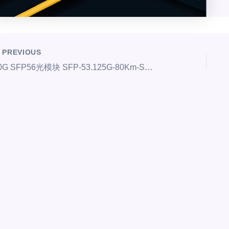
PREVIOUS
50G SFP56光模块 SFP-53.125G-80Km-SM1550