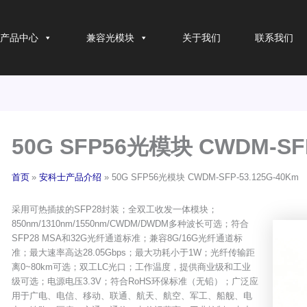
产品中心
兼容光模块
关于我们
联系我们
50G SFP56光模块 CWDM-SFP
首页
安科士产品介绍
50G SFP56光模块 CWDM-SFP-53.125G-40Km
采用可热插拔的SFP28封装；全双工收发一体模块；
850nm/1310nm/1550nm/CWDM/DWDM多种波长可选；符合
SFP28 MSA和32G光纤通道标准；兼容8G/16G光纤通道标
准；最大速率高达28.05Gbps；最大功耗小于1W；光纤传输距
离0~80km可选；双工LC光口；工作温度，提供商业级和工业
级可选；电源电压3.3V；符合RoHS环保标准（无铅）；广泛应
用于广电、电信、移动、联通、航天、航空、军工、船舰、电