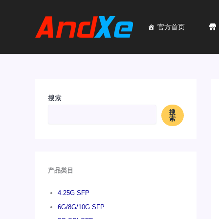
跳
至
内
官方首页
容
搜索
搜
索
产品类目
4.25G SFP
6G/8G/10G SFP