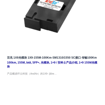
百兆 1X9光模块 1X9-155M-100Km-SM1310/1550 SC接口 传输100Km
100km
,
155M
,
bidi
,
SFP+
,
光模块
,
1×9
/
安科士产品介绍
,
1×9 155M光模
块
产品概述纤云科技（AndXe）的1X9- [&he…