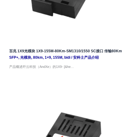
百兆 1X9光模块 1X9-155M-80Km-SM1310/1550 SC接口 传输80Km
SFP+
,
光模块
,
80km
,
1×9
,
155M
,
bidi
/
安科士产品介绍
产品概述纤云科技（AndXe）的1X9- [&he…