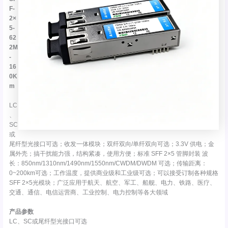
F-
2×
5-
62
2M
-
16
0K
m
LC
、
SC
或
尾纤型光接口可选；收发一体模块；双纤双向/单纤双向可选；3.3V 供电；金
属外壳；搞干扰能力强，结构紧凑，使用方便；标准 SFF 2×5 管脚封装 波
长：850nm/1310nm/1490nm/1550nm/CWDM/DWDM 可选；传输距离：
0~200km可选；工作温度，提供商业级和工业级可选；可以接受订制各种规格
SFF 2×5光模块；广泛应用于航天、航空、军工、船舰、电力、铁路、医疗、
交通、通信、电信运营商、工业控制、电力控制等各大领域
产品参数
LC、SC或尾纤型光接口可选