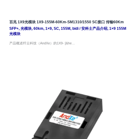
百兆 1X9光模块 1X9-155M-60Km-SM1310/1550 SC接口 传输60Km
SFP+
,
光模块
,
60km
,
1×9
,
SC
,
155M
,
bidi
/
安科士产品介绍
,
1×9 155M
光模块
产品概述纤云科技（AndXe）的1X9- [&he…