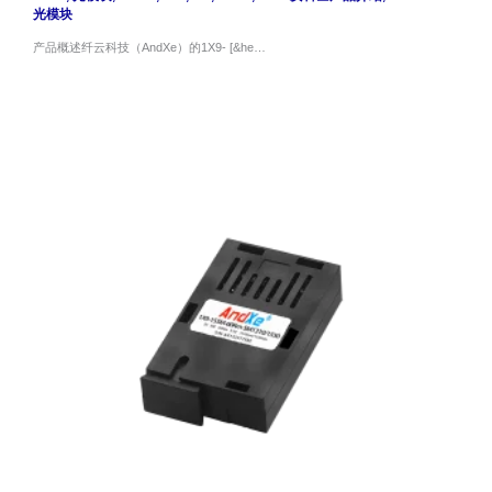
光模块
产品概述纤云科技（AndXe）的1X9- [&he…