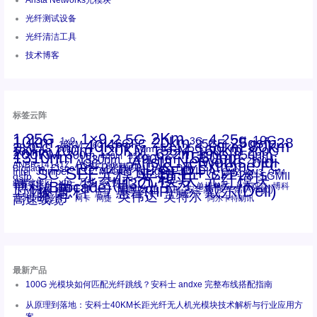
Arista Networks光模块
光纤测试设备
光纤清洁工具
技术博客
标签云阵
1.25G
1×9
2Km
2.5G
4.25g
10G
10km
20km
25gsfp28
3G
1x9
40Km
16GFC
25GE
80km
60km
15KM
28.05G
16G
100m
53.125G
120KM
155M
160km
50m
30km
100km
200G
622m
200KM
1310nm
800G
850nm
300m
1550nm
1490nm
400m
550m
1330nm
bidi
Arista Networks
2500m
AOC
Extreme
FC
ANBR-1414TZ
Arista
DAC
CSFP光模块
LC
SFP+
Brocade
Cisco
SFF光模块
Dell
Juniper
Netgear
SC
NVIDIA
Intel
光模块
MPO-LC
OM2
SFP28
OM3
OM4
SGMII
qsfp
光纤模块
华三(H3C)
华为
xfp
交换机
st螺纹接口
万兆
博科(Brocade)
华三
单模单芯
博科
千兆光模块
思科
戴尔(Dell)
单模双芯
惠普(HP)
友讯
博通
安华高
安华高(Avago)
工业级
多模
瞻博
戴尔
英伟达
惠普
英特尔
高速线缆
百兆
网卡
网捷
阿尔卡特朗讯
最新产品
100G 光模块如何匹配光纤跳线？安科士 andxe 完整布线搭配指南
从原理到落地：安科士40KM长距光纤无人机光模块技术解析与行业应用方
案