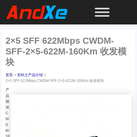
跳
至
内
容
2×5 SFF 622Mbps CWDM-
SFF-2×5-622M-160Km 收发模
块
首页
安科士产品介绍
2×5 SFF 622Mbps CWDM-SFF-2×5-622M-160Km 收发模块
产
品
描
述
C
W
D
M-
SF