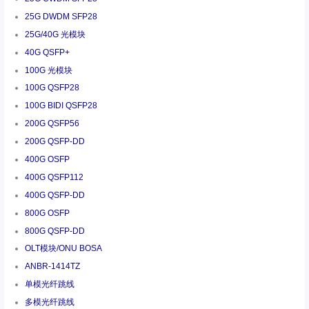
25G DWDM SFP28
25G/40G 光模块
40G QSFP+
100G 光模块
100G QSFP28
100G BIDI QSFP28
200G QSFP56
200G QSFP-DD
400G OSFP
400G QSFP112
400G QSFP-DD
800G OSFP
800G QSFP-DD
OLT模块/ONU BOSA
ANBR-1414TZ
单模光纤跳线
多模光纤跳线