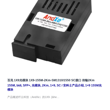
百兆 1X9光模块 1X9-155M-2Km-SM1310/1550 SC接口 传输2Km
155M
,
bidi
,
SFP+
,
光模块
,
2Km
,
1×9
,
SC
/
安科士产品介绍
,
1×9 155M光
模块
产品概述纤云科技（AndXe）的1X9- [&he…