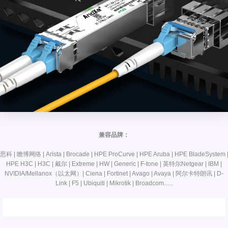
兼容品牌：
思科 | 瞻博网络 | Arista | Brocade | HPE ProCurve | HPE Aruba | HPE BladeSystem 
HPE H3C | H3C | 戴尔 | Extreme | HW | Generic | F-tone | 英特尔Netgear | IBM |
NVIDIA/Mellanox（以太网）| Ciena | Fortinet | Avago | Avaya | 阿尔卡特朗讯 | D-
Link | F5 | Ubiquiti | Mikrotik | Broadcom…..