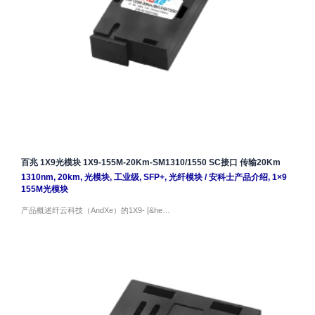
百兆 1X9光模块 1X9-155M-20Km-SM1310/1550 SC接口 传输20Km
1310nm
,
20km
,
光模块
,
工业级
,
SFP+
,
光纤模块
/
安科士产品介绍
,
1×9
155M光模块
产品概述纤云科技（AndXe）的1X9- [&he…