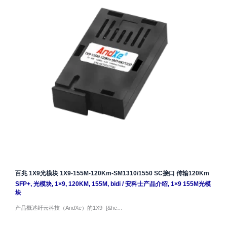
百兆 1X9光模块 1X9-155M-120Km-SM1310/1550 SC接口 传输120Km
SFP+
,
光模块
,
1×9
,
120KM
,
155M
,
bidi
/
安科士产品介绍
,
1×9 155M光模
块
产品概述纤云科技（AndXe）的1X9- [&he…