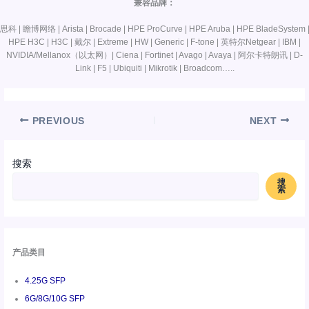
兼容品牌：
思科 | 瞻博网络 | Arista | Brocade | HPE ProCurve | HPE Aruba | HPE BladeSystem 
HPE H3C | H3C | 戴尔 | Extreme | HW | Generic | F-tone | 英特尔Netgear | IBM |
NVIDIA/Mellanox（以太网）| Ciena | Fortinet | Avago | Avaya | 阿尔卡特朗讯 | D-
Link | F5 | Ubiquiti | Mikrotik | Broadcom…..
PREVIOUS
NEXT
搜索
搜
索
产品类目
4.25G SFP
6G/8G/10G SFP