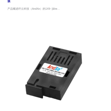
块
产品概述纤云科技（AndXe）的1X9- [&he…