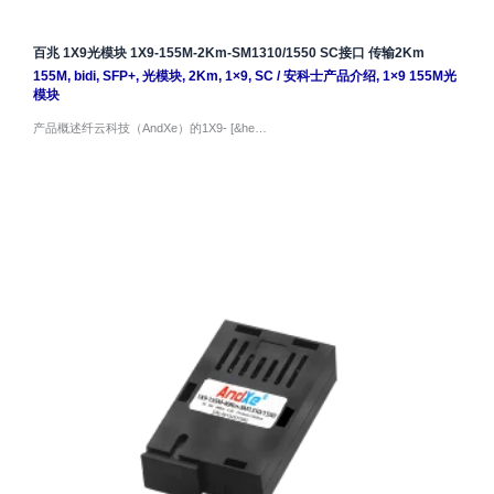
百兆 1X9光模块 1X9-155M-2Km-SM1310/1550 SC接口 传输2Km
155M
,
bidi
,
SFP+
,
光模块
,
2Km
,
1×9
,
SC
/
安科士产品介绍
,
1×9 155M光
模块
产品概述纤云科技（AndXe）的1X9- [&he…