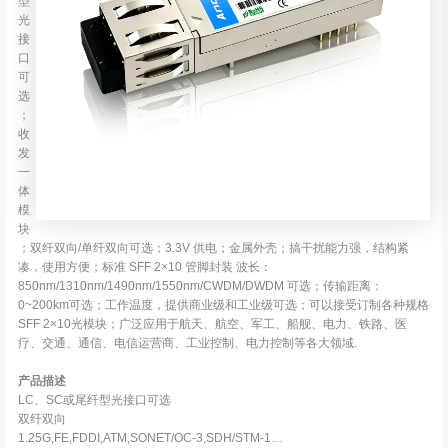
型
光
接
口
可
选
；
收
发
一
体
模
块
；双纤双向/单纤双向可选；3.3V 供电；金属外壳；搞干扰能力强，结构紧
凑，使用方便；标准 SFF 2×10 管脚封装 波长：
850nm/1310nm/1490nm/1550nm/CWDM/DWDM 可选；传输距离：
0~200km可选；工作温度，提供商业级和工业级可选；可以接受订制各种规格
SFF 2×10光模块；广泛应用于航天、航空、军工、船舰、电力、铁路、医
疗、交通、通信、电信运营商、工业控制、电力控制等各大领域.
产品描述
LC、SC或尾纤型光接口可选
双纤双向
1.25G,FE,FDDI,ATM,SONET/OC-3,SDH/STM-1…