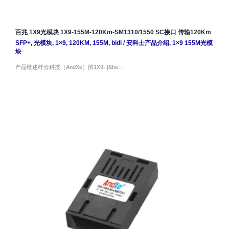
百兆 1X9光模块 1X9-155M-120Km-SM1310/1550 SC接口 传输120Km
SFP+
,
光模块
,
1×9
,
120KM
,
155M
,
bidi
/
安科士产品介绍
,
1×9 155M光模
块
产品概述纤云科技（AndXe）的1X9- [&he…