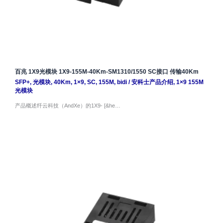
百兆 1X9光模块 1X9-155M-40Km-SM1310/1550 SC接口 传输40Km
SFP+
,
光模块
,
40Km
,
1×9
,
SC
,
155M
,
bidi
/
安科士产品介绍
,
1×9 155M
光模块
产品概述纤云科技（AndXe）的1X9- [&he…