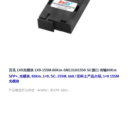
百兆 1X9光模块 1X9-155M-60Km-SM1310/1550 SC接口 传输60Km
SFP+
,
光模块
,
60km
,
1×9
,
SC
,
155M
,
bidi
/
安科士产品介绍
,
1×9 155M
光模块
产品概述纤云科技（AndXe）的1X9- [&he…