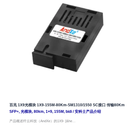
百兆 1X9光模块 1X9-155M-80Km-SM1310/1550 SC接口 传输80Km
SFP+
,
光模块
,
80km
,
1×9
,
155M
,
bidi
/
安科士产品介绍
产品概述纤云科技（AndXe）的1X9- [&he…