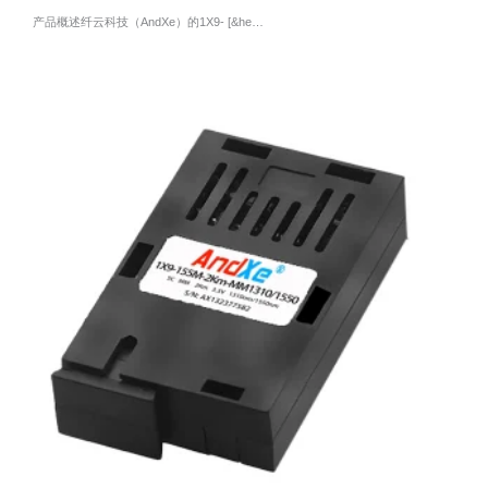
产品概述纤云科技（AndXe）的1X9- [&he…