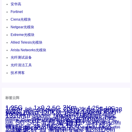
安华高
Fortinet
Ciena光模块
Netgear光模块
Extreme光模块
Allied Telesis光模块
Arista Networks光模块
光纤测试设备
光纤清洁工具
技术博客
标签云阵
1.25G
1×9
2Km
2.5G
4.25g
10G
10km
20km
25gsfp28
3G
1x9
40Km
16GFC
25GE
80km
60km
15KM
28.05G
16G
100m
53.125G
120KM
155M
160km
50m
30km
100km
200G
622m
200KM
1310nm
800G
850nm
300m
1550nm
1490nm
400m
550m
1330nm
bidi
Arista Networks
2500m
AOC
Extreme
FC
ANBR-1414TZ
Arista
DAC
CSFP光模块
LC
SFP+
Brocade
Cisco
SFF光模块
Dell
Juniper
Netgear
SC
NVIDIA
Intel
光模块
MPO-LC
OM2
SFP28
OM3
OM4
SGMII
qsfp
光纤模块
华三(H3C)
华为
xfp
交换机
st螺纹接口
万兆
博科(Brocade)
华三
单模单芯
博科
千兆光模块
思科
戴尔(Dell)
单模双芯
惠普(HP)
友讯
博通
安华高
安华高(Avago)
工业级
多模
瞻博
戴尔
英伟达
惠普
英特尔