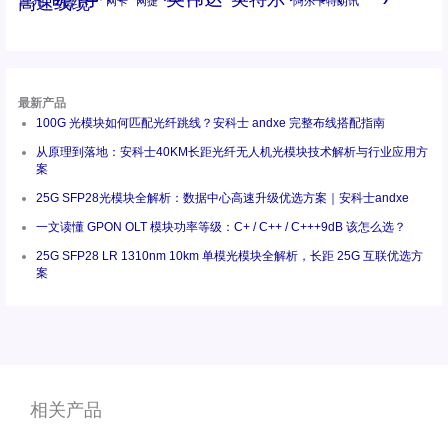
高速线缆
百兆
网卡
网捷
阿尔卡特朗讯
最新产品
100G 光模块如何匹配光纤跳线？安科士 andxe 完整布线搭配指南
从原理到落地：安科士40KM长距光纤无人机光模块技术解析与行业应用方
案
25G SFP28光模块全解析：数据中心高速升级优选方案｜安科士andxe
一文读懂 GPON OLT 模块功率等级：C+ / C++ / C+++9dB 该怎么选？
25G SFP28 LR 1310nm 10km 单模光模块全解析，长距 25G 互联优选方
案
相关产品