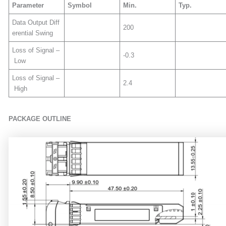
Parameter
Symbol
Min
.
Typ.
Data Output Diff
200
erential Swing
Loss of Signal –
-0.3
Low
Loss of Signal –
2.4
High
PACKAGE OUTLINE