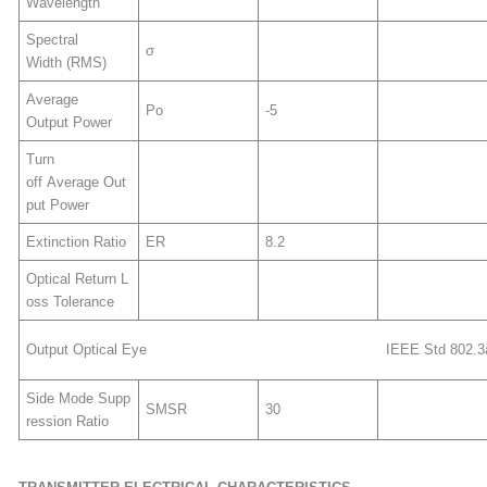
Wavelength
Spectral
σ
Width (RMS)
Average
Po
-5
Output Power
Turn
off Average Out
put Power
Extinction Ratio
ER
8.2
Optical Return L
oss Tolerance
Output Optical Eye IEEE Std 802.3a
Side Mode Supp
SMSR
30
ression Ratio