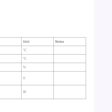
Unit
Notes
°C
°C
%
V
W