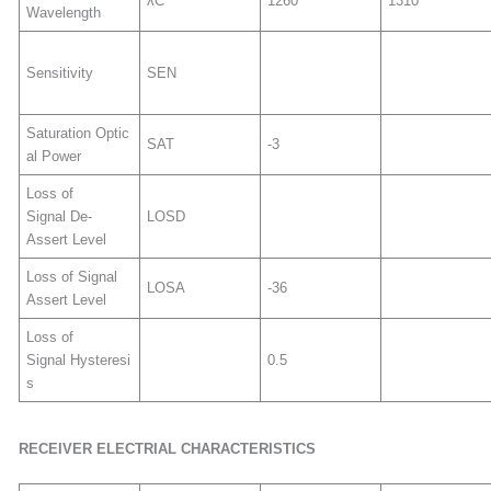
λC
1260
1310
Wavelength
Sensitivity
SEN
Saturation Optic
SAT
-3
al Power
Loss of
Signal De-
LOSD
Assert Level
Loss of Signal
LOSA
-36
Assert Level
Loss of
Signal Hysteresi
0.5
s
RECEIVER
ELECTRIAL CHARACTERISTICS