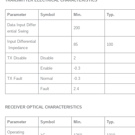
TRANSMITTER
ELECTRIC
AL CHARACTERISTICS
Parameter
Symbol
Min
.
Typ.
Data Input Differ
200
ential Swing
Input Differential
85
100
Impedance
TX Disable
Disable
2
Enable
-0.3
TX Fault
Normal
-0.3
Fault
2.4
RECEIVER OPTICAL CHARACTERISTICS
Parameter
Symbol
Min
.
Typ.
Operating