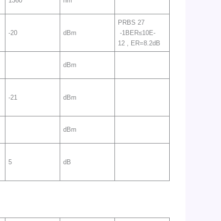
1360
nm
PRBS 27
-20
dBm
-1BER≤10E-
12 , ER=8.2dB
dBm
-21
dBm
dBm
5
dB