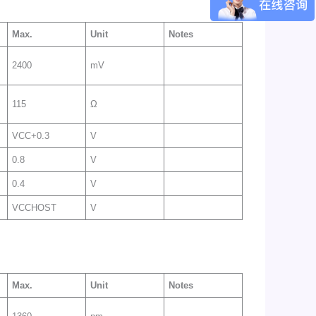
Max
.
Unit
Notes
2400
mV
115
Ω
VCC+0.3
V
0.8
V
0.4
V
VCCHOST
V
Max
.
Unit
Notes