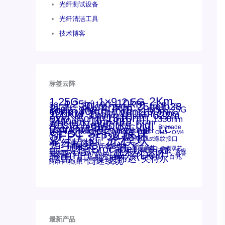
光纤测试设备
光纤清洁工具
技术博客
标签云阵
1.25G
1×9
2Km
2.5G
10km
4.25g
1x9
10G
20km
25gsfp28
3G
40Km
16GFC
25GE
15KM
16G
28.05G
80km
100m
53.125G
60km
50m
30km
100km
120KM
155M
160km
622m
200G
200KM
1310nm
300m
400m
550m
800G
850nm
1550nm
1330nm
1490nm
bidi
Arista Networks
AOC
2500m
ANBR-1414TZ
Arista
DAC
Extreme
CSFP光模块
FC
Brocade
LC
Cisco
Dell
SFF光模块
Juniper
Netgear
Intel
SC
NVIDIA
MPO-LC
SFP+
OM2
OM3
OM4
qsfp
光模块
SFP28
SGMII
st螺纹接口
光纤模块
xfp
交换机
万兆
华三(H3C)
华为
华三
博科(Brocade)
千兆光模块
单模单芯
思科
单模双芯
友讯
博科
博通
工业级
多模
戴尔(Dell)
惠普(HP)
安华高
安华高(Avago)
惠普
瞻博
戴尔
英伟达
百兆
英特尔
高速线缆
网卡
网捷
阿尔卡特朗讯
最新产品