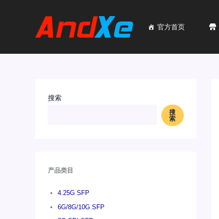
跳
至
内
官方首页
容
搜索
搜
索
产品类目
4.25G SFP
6G/8G/10G SFP