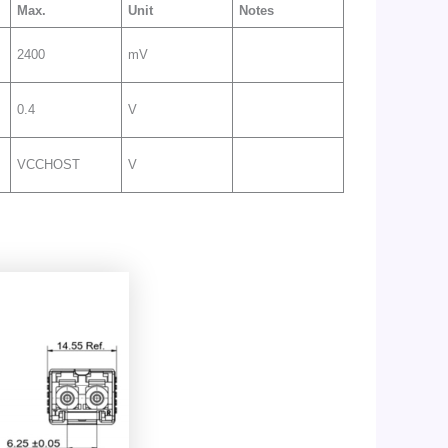
Max
.
Unit
Notes
2400
mV
0.4
V
VCCHOST
V