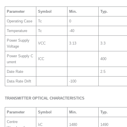
Parameter
Symbol
Min
.
Typ.
Operating Case
Tc
0
Temperature
Tc
-40
Power Supply
VCC
3.13
3.3
Voltage
Power Supply C
ICC
400
urrent
Date Rate
2.5
Data Rate Drift
-100
TRANSMITTER OPTICAL CHARACTERIS
TICS
Parameter
Symbol
Min
.
Typ.
Centre
λC
1480
1490