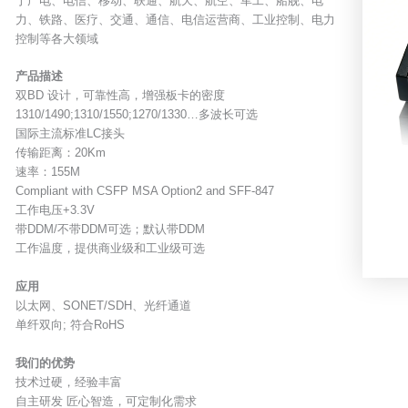
于广电、电信、移动、联通、航天、航空、军工、船舰、电
力、铁路、医疗、交通、通信、电信运营商、工业控制、电力
控制等各大领域
产品描述
双BD 设计，可靠性高，增强板卡的密度
1310/1490;1310/1550;1270/1330…多波长可选
国际主流标准LC接头
传输距离：20Km
速率：155M
Compliant with CSFP MSA Option2 and SFF-847
工作电压+3.3V
带DDM/不带DDM可选；默认带DDM
工作温度，提供商业级和工业级可选
应用
以太网、SONET/SDH、光纤通道
单纤双向; 符合RoHS
我们的优势
技术过硬，经验丰富
自主研发 匠心智造，可定制化需求