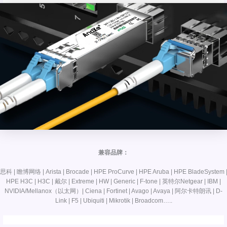
兼容品牌：
思科 | 瞻博网络 | Arista | Brocade | HPE ProCurve | HPE Aruba | HPE BladeSystem 
HPE H3C | H3C | 戴尔 | Extreme | HW | Generic | F-tone | 英特尔Netgear | IBM |
NVIDIA/Mellanox（以太网）| Ciena | Fortinet | Avago | Avaya | 阿尔卡特朗讯 | D-
Link | F5 | Ubiquiti | Mikrotik | Broadcom…..