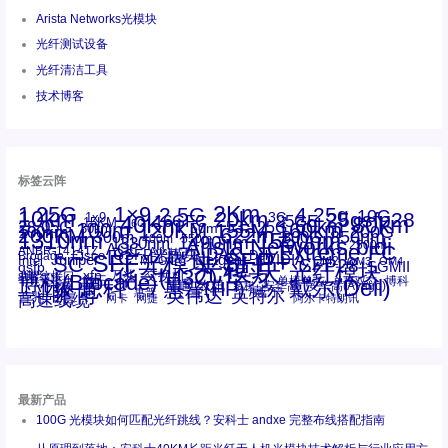
Arista Networks光模块
光纤测试设备
光纤清洁工具
技术博客
标签云阵
1.25G
1×9
2Km
2.5G
4.25g
10G
10km
20km
25gsfp28
3G
1x9
40Km
16GFC
25GE
80km
60km
15KM
28.05G
16G
100m
53.125G
120KM
155M
160km
50m
30km
100km
200G
622m
200KM
1310nm
800G
850nm
300m
1550nm
1490nm
400m
550m
1330nm
bidi
Arista Networks
2500m
AOC
Extreme
FC
ANBR-1414TZ
Arista
DAC
CSFP光模块
LC
SFP+
Brocade
Cisco
SFF光模块
Dell
Juniper
Netgear
SC
NVIDIA
Intel
光模块
MPO-LC
OM2
SFP28
OM3
OM4
SGMII
qsfp
光纤模块
华三(H3C)
华为
xfp
交换机
st螺纹接口
万兆
博科(Brocade)
华三
单模单芯
博科
千兆光模块
思科
戴尔(Dell)
单模双芯
惠普(HP)
友讯
博通
安华高
安华高(Avago)
工业级
多模
瞻博
戴尔
英伟达
惠普
英特尔
高速线缆
百兆
网卡
网捷
阿尔卡特朗讯
最新产品
100G 光模块如何匹配光纤跳线？安科士 andxe 完整布线搭配指南