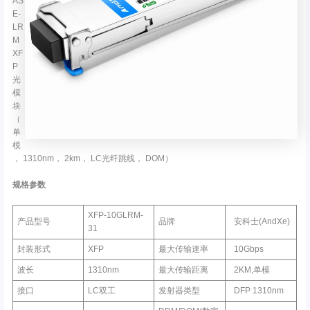
AS
E-
LR
M
XF
P
光
模
块
（
单
模
， 1310nm， 2km， LC光纤跳线， DOM）
规格参数
XFP-10GLRM-
产品型号
品牌
安科士(AndXe)
31
封装形式
XFP
最大传输速率
10Gbps
波长
1310nm
最大传输距离
2KM,单模
接口
LC双工
发射器类型
DFP 1310nm