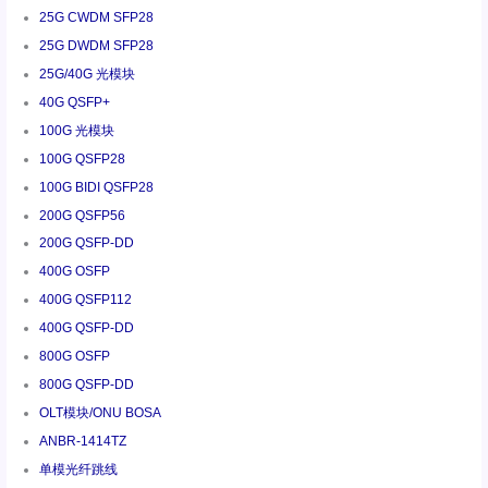
25G CWDM SFP28
25G DWDM SFP28
25G/40G 光模块
40G QSFP+
100G 光模块
100G QSFP28
100G BIDI QSFP28
200G QSFP56
200G QSFP-DD
400G OSFP
400G QSFP112
400G QSFP-DD
800G OSFP
800G QSFP-DD
OLT模块/ONU BOSA
ANBR-1414TZ
单模光纤跳线