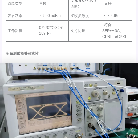
DDM/DOM(数字
线缆类型
单模
支持
诊断)
发射功率
-6.5~0.5dBm
接收灵敏度
<-8.4dBm
符合
0至70°℃(32至
工作温度
支持协议
SFP+MSA、
158°F)
CPRl、eCPRI
全面测试提升可靠性