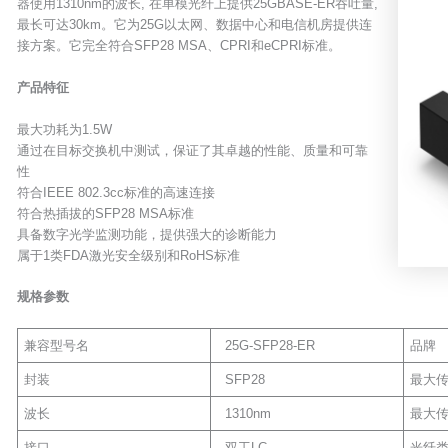
器使用1310nm的波长, 在单模光纤上提供25GBASE-ER吞吐量,
最长可达30km。它为25G以太网、数据中心和电信机房提供连
接方案。它完全符合SFP28 MSA、CPRI和eCPRI标准。
产品特征
最大功耗为1.5W
通过在目标交换机中测试，保证了其卓越的性能、质量和可靠
性
符合IEEE 802.3cc标准的高速连接
符合热插拔的SFP28 MSA标准
具备数字光学监测功能，提供强大的诊断能力
属于1类FDA激光安全级别和RoHS标准
规格参数
兼容型号名
25G-SFP28-ER
品牌
封装
SFP28
最大
波长
1310nm
最大
接口
双工LC
光纤