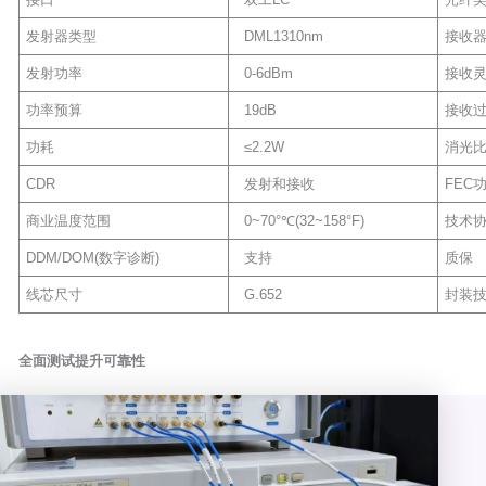
发射器类型
DML1310nm
接收
发射功率
0-6dBm
接收
功率预算
19dB
接收
功耗
≤2.2W
消光
CDR
发射和接收
FEC
商业温度范围
0~70°℃(32~158°F)
技术
DDM/DOM(数字诊断)
支持
质保
线芯尺寸
G.652
封装
全面测试提升可靠性