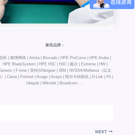
兼容品牌：
思科 | 瞻博网络 | Arista | Brocade | HPE ProCurve | HPE Aruba |
HPE BladeSystem | HPE H3C | H3C | 戴尔 | Extreme | HW |
Generic | F-tone | 英特尔Netgear | IBM | NVIDIA/Mellanox（以太
）| Ciena | Fortinet | Avago | Avaya | 阿尔卡特朗讯 | D-Link | F5 |
Ubiquiti | Mikrotik | Broadcom…..
NEXT