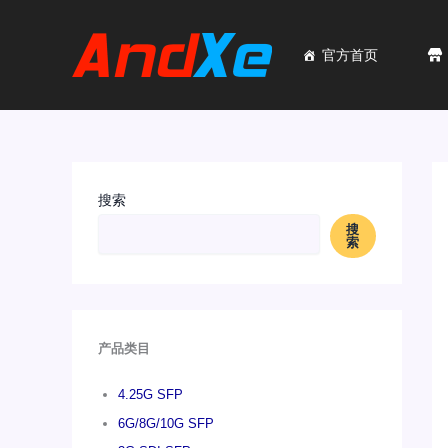
跳
至
内
官方首页
容
搜索
搜
索
产品类目
4.25G SFP
6G/8G/10G SFP