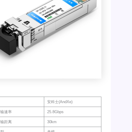
安科士(AndXe)
传输速率
25.8Gbps
传输距离
30km
类型
单模