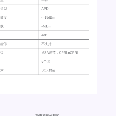
器类型
APD
灵敏度
<-19dBm
过载
-4dBm
比
4dB
功能①
不支持
协议
MSA规范，CPRI,eCPRI
5年①
技术
BOX封装
功率和波长测试