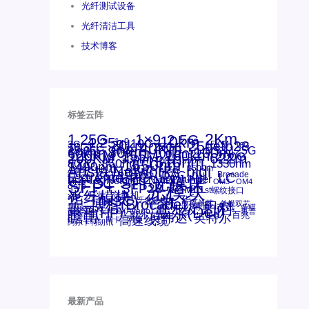
光纤测试设备
光纤清洁工具
技术博客
标签云阵
1.25G
1×9
2Km
2.5G
10km
4.25g
1x9
10G
20km
25gsfp28
3G
40Km
16GFC
25GE
15KM
16G
28.05G
80km
100m
53.125G
60km
50m
30km
100km
120KM
155M
160km
622m
200G
200KM
1310nm
300m
400m
550m
800G
850nm
1550nm
1330nm
1490nm
bidi
Arista Networks
AOC
2500m
ANBR-1414TZ
Arista
DAC
Extreme
CSFP光模块
FC
Brocade
LC
Cisco
Dell
SFF光模块
Juniper
Netgear
Intel
SC
NVIDIA
MPO-LC
SFP+
OM2
OM3
OM4
qsfp
光模块
SFP28
SGMII
st螺纹接口
光纤模块
xfp
交换机
万兆
华三(H3C)
华为
华三
博科(Brocade)
千兆光模块
单模单芯
思科
单模双芯
友讯
博科
博通
工业级
多模
戴尔(Dell)
惠普(HP)
安华高
安华高(Avago)
惠普
瞻博
戴尔
英伟达
百兆
英特尔
高速线缆
网卡
网捷
阿尔卡特朗讯
最新产品