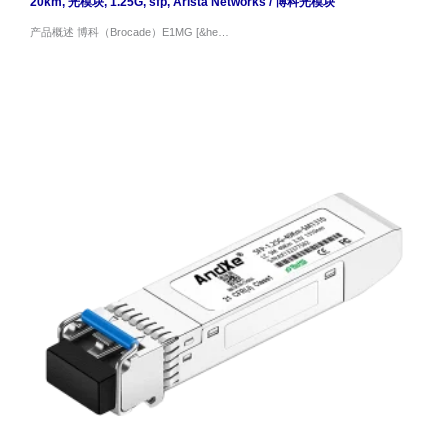
20km
,
光模块
,
1.25G
,
sfp
,
Arista Networks
/
博科光模块
产品概述 博科（Brocade）E1MG [&he…