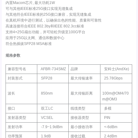
内置Macom芯片, 最大功耗1W
可与其他IEEE标准25G接口实现无缝集成
与其他符合IEEE标准的25G接口兼容，实现无缝集成
在真机环境中进行测试，以确保出色的性能、质量和可靠性
高速连接符合IEEE 802.3by和IEEE 802.3cc标准
支持4×25G扇出功能，并可轻松升级至100G平台
应用于25G以太网、通信和数据中心
符合热插拔SFP28 MSA标准
规格参数
兼容型号名
AFBR-734SMZ
品牌
安科士(AndXe)
封装形式
SFP28
最大传输速率
25.78Gbps
波长
850nm
最大传输距离
100m@OM4/70
m@OM3
接口
双工LC
线缆类型
多模
发射器类型
VCSEL
接收器类型
PIN
发射功率
-7.9~1.9dBm
最小接收功率
<-6dBm
功率预算
1.9dB
接收过载
2.4dBm