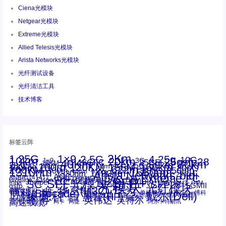
Ciena光模块
Netgear光模块
Extreme光模块
Allied Telesis光模块
Arista Networks光模块
光纤测试设备
光纤清洁工具
技术博客
标签云阵
1.25G
1×9
2Km
2.5G
4.25g
10G
10km
20km
25gsfp28
3G
1x9
40Km
16GFC
25GE
80km
60km
15KM
28.05G
16G
100m
53.125G
120KM
155M
160km
50m
30km
100km
200G
622m
200KM
1310nm
800G
850nm
300m
1550nm
1490nm
400m
550m
1330nm
bidi
Arista Networks
2500m
AOC
Extreme
FC
ANBR-1414TZ
Arista
DAC
CSFP光模块
LC
SFP+
Brocade
Cisco
SFF光模块
Dell
Juniper
Netgear
SC
NVIDIA
Intel
光模块
MPO-LC
OM2
SFP28
OM3
OM4
SGMII
qsfp
光纤模块
华三(H3C)
华为
xfp
交换机
st螺纹接口
万兆
博科(Brocade)
华三
单模单芯
博科
千兆光模块
思科
戴尔(Dell)
单模双芯
惠普(HP)
友讯
博通
安华高
安华高(Avago)
工业级
多模
瞻博
戴尔
英伟达
惠普
英特尔
高速线缆
百兆
网卡
网捷
阿尔卡特朗讯