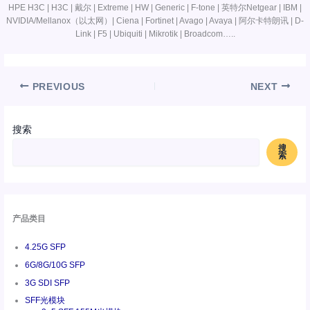
HPE H3C | H3C | 戴尔 | Extreme | HW | Generic | F-tone | 英特尔Netgear | IBM |
NVIDIA/Mellanox（以太网）| Ciena | Fortinet | Avago | Avaya | 阿尔卡特朗讯 | D-
Link | F5 | Ubiquiti | Mikrotik | Broadcom…..
PREVIOUS
NEXT
搜索
搜
索
产品类目
4.25G SFP
6G/8G/10G SFP
3G SDI SFP
SFF光模块