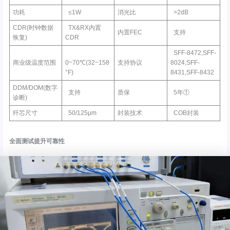
功耗
≤1W
消光比
>2dB
CDR(时钟数据
TX&RX内置
内置FEC
支持
恢复)
CDR
SFF-8472,SFF-
商业级温度范围
0~70℃(32~158
支持协议
8024,SFF-
°F)
8431,SFF-8432
DDM/DOM(数字
支持
质保
5年①
诊断)
纤芯尺寸
50/125μm
封装技术
COB封装
全面测试提升可靠性