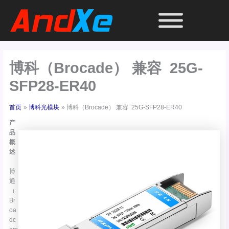
跳
至
内
容
博科（Brocade） 兼容 25G-
SFP28-ER40
首页
博科光模块
博科（Brocade） 兼容 25G-SFP28-ER40
产
品
概
述
博
通
（
Br
oa
dc