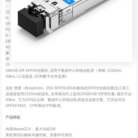
om
）
25
G-
SF
P2
8-
ER
40
兼
容
25
GBASE-ER SFP28光模块, 适用于数据中心和电信机房（单模, 1310nm,
40km, LC连接器, DOM数字光学监测）
这款 博通（Broadcom）25G-SFP28-ER40兼容的SFP28光模块通过LC双工
连接器使用1310nm的波长, 在单模光纤上提供25GBASE-ER吞吐量, 最长可达
40km。它为25G以太网、数据中心和电信机房提供连接方案。它完全符合
SFP28 MSA、CPRI和eCPRI标准。
产品特征
内置Maxim芯片，最大功耗2W
真机测试以确保卓越性能、质量和可靠性