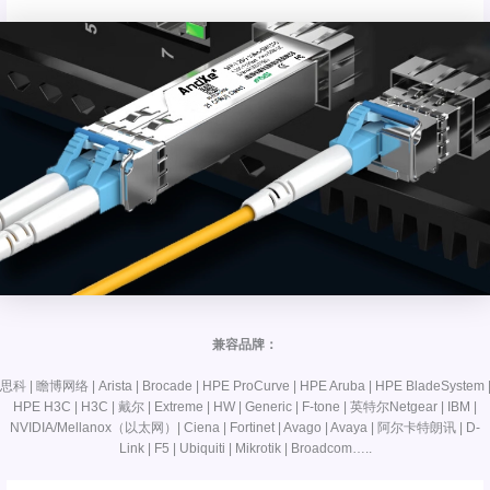
兼容品牌：
思科 | 瞻博网络 | Arista | Brocade | HPE ProCurve | HPE Aruba | HPE BladeSystem 
HPE H3C | H3C | 戴尔 | Extreme | HW | Generic | F-tone | 英特尔Netgear | IBM |
NVIDIA/Mellanox（以太网）| Ciena | Fortinet | Avago | Avaya | 阿尔卡特朗讯 | D-
Link | F5 | Ubiquiti | Mikrotik | Broadcom…..