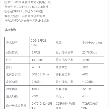
提供10G后向兼容性并简化网络升级
高速连接，符合IEEE 802.3cc标准
热插拔SFP28，符合MSA标准
数字光监控，具备强大诊断能力
符合1类FDA激光安全和RoHS标准
规格参数
25G-SFP28-
产品型号
品牌
安科士(AndXe)
ER40
封装形式
SFP28
最大传输速率
25.78Gbps
波长
1310nm
最大传输距离
40km
接口
双工LC
线缆类型
单模
发射器类型
DML1310nm
接收器类型
APD
发射功率
0-6dBm
最小接收功率
<-19dBm
功率预算
19dB
接收过载
-5dBm
最大功耗
≤2W
消光比
4dB
0~70℃(32~158
CDR(时钟数据
TX&RX内置
商业级温度范围
°F)
恢复)
CDR