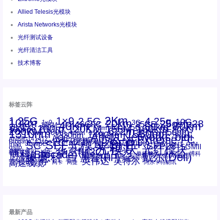
Allied Telesis光模块
Arista Networks光模块
光纤测试设备
光纤清洁工具
技术博客
标签云阵
1.25G
1×9
2Km
2.5G
4.25g
10G
10km
20km
25gsfp28
3G
1x9
40Km
16GFC
25GE
80km
60km
15KM
28.05G
16G
100m
53.125G
120KM
155M
160km
50m
30km
100km
200G
622m
200KM
1310nm
800G
850nm
300m
1550nm
1490nm
400m
550m
1330nm
bidi
Arista Networks
2500m
AOC
Extreme
FC
ANBR-1414TZ
Arista
DAC
CSFP光模块
LC
SFP+
Brocade
Cisco
SFF光模块
Dell
Juniper
Netgear
SC
NVIDIA
Intel
光模块
MPO-LC
OM2
SFP28
OM3
OM4
SGMII
qsfp
光纤模块
华三(H3C)
华为
xfp
交换机
st螺纹接口
万兆
博科(Brocade)
华三
单模单芯
博科
千兆光模块
思科
戴尔(Dell)
单模双芯
惠普(HP)
友讯
博通
安华高
安华高(Avago)
工业级
多模
瞻博
戴尔
英伟达
惠普
英特尔
高速线缆
百兆
网卡
网捷
阿尔卡特朗讯
最新产品