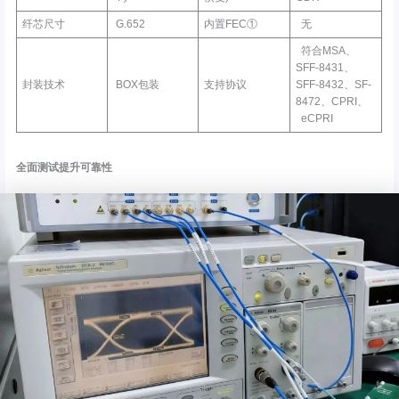
纤芯尺寸
G.652
内置FEC①
无
符合MSA、
SFF-8431、
封装技术
BOX包装
支持协议
SFF-8432、SF-
8472、CPRI、
eCPRI
全面测试提升可靠性