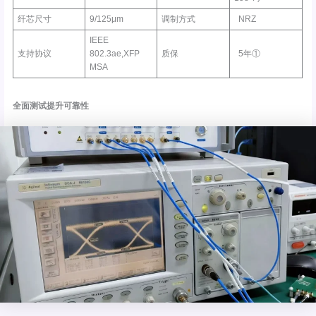
纤芯尺寸
9/125μm
调制方式
NRZ
IEEE
支持协议
802.3ae,XFP
质保
5年①
MSA
全面测试提升可靠性