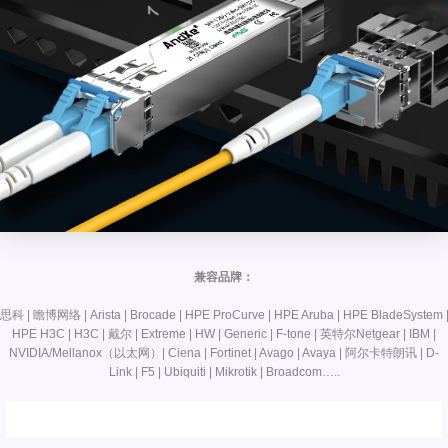
兼容品牌：
思科 | 瞻博网络 | Arista | Brocade | HPE ProCurve | HPE Aruba | HPE BladeSystem 
HPE H3C | H3C | 戴尔 | Extreme | HW | Generic | F-tone | 英特尔Netgear | IBM |
NVIDIA/Mellanox（以太网）| Ciena | Fortinet | Avago | Avaya | 阿尔卡特朗讯 | D-
Link | F5 | Ubiquiti | Mikrotik | Broadcom…..