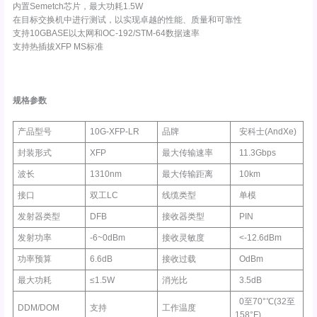
内置Semetch芯片，最大功耗1.5W
在目标交换机中进行测试，以实现卓越的性能、质量和可靠性
支持10GBASE以太网和OC-192/STM-64数据速率
支持热插拔XFP MS标准
规格参数
产品型号
10G-XFP-LR
品牌
安科士(AndXe)
封装形式
XFP
最大传输速率
11.3Gbps
波长
1310nm
最大传输距离
10km
接口
双工LC
线缆类型
单模
发射器类型
DFB
接收器类型
PIN
发射功率
-6~0dBm
接收灵敏度
<-12.6dBm
功率预算
6.6dB
接收过载
OdBm
最大功耗
≤1.5W
消光比
3.5dB
0至70°℃(32至
DDM/DOM
支持
工作温度
158°F)