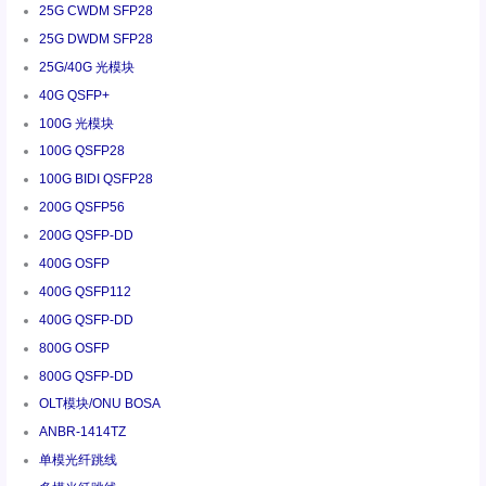
25G CWDM SFP28
25G DWDM SFP28
25G/40G 光模块
40G QSFP+
100G 光模块
100G QSFP28
100G BIDI QSFP28
200G QSFP56
200G QSFP-DD
400G OSFP
400G QSFP112
400G QSFP-DD
800G OSFP
800G QSFP-DD
OLT模块/ONU BOSA
ANBR-1414TZ
单模光纤跳线