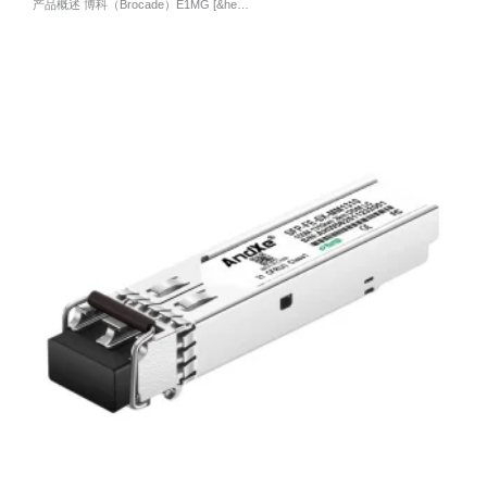
产品概述 博科（Brocade）E1MG [&he…