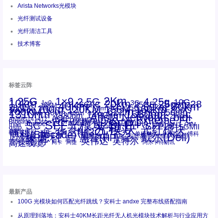
Arista Networks光模块
光纤测试设备
光纤清洁工具
技术博客
标签云阵
1.25G
1×9
2Km
2.5G
4.25g
10G
10km
20km
25gsfp28
3G
1x9
40Km
16GFC
25GE
80km
60km
15KM
28.05G
16G
100m
53.125G
120KM
155M
160km
50m
30km
100km
200G
622m
200KM
1310nm
800G
850nm
300m
1550nm
1490nm
400m
550m
1330nm
bidi
Arista Networks
2500m
AOC
Extreme
FC
ANBR-1414TZ
Arista
DAC
CSFP光模块
LC
SFP+
Brocade
Cisco
SFF光模块
Dell
Juniper
Netgear
SC
NVIDIA
Intel
光模块
MPO-LC
OM2
SFP28
OM3
OM4
SGMII
qsfp
光纤模块
华三(H3C)
华为
xfp
交换机
st螺纹接口
万兆
博科(Brocade)
华三
单模单芯
博科
千兆光模块
思科
戴尔(Dell)
单模双芯
惠普(HP)
友讯
博通
安华高
安华高(Avago)
工业级
多模
瞻博
戴尔
英伟达
惠普
英特尔
高速线缆
百兆
网卡
网捷
阿尔卡特朗讯
最新产品
100G 光模块如何匹配光纤跳线？安科士 andxe 完整布线搭配指南
从原理到落地：安科士40KM长距光纤无人机光模块技术解析与行业应用方