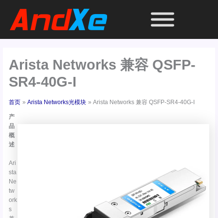
跳
至
内
容
Arista Networks 兼容 QSFP-
SR4-40G-I
首页
Arista Networks光模块
Arista Networks 兼容 QSFP-SR4-40G-I
产
品
概
述
Ari
sta
Ne
tw
ork
s