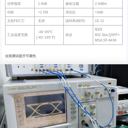
功率预算
1.9dB
接收过载
2.4dBm
功耗
<1.5W
消光比
>3dB
主机FEC①
支持
误码率(BER)
1E-12
IEEE
-40~85℃
工业温度范围
协议
802.3ba,QSFP+
(-40~185°F)
MSA,SF-8436
全面测试提升可靠性