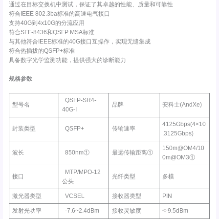
通过在目标交换机中测试，保证了其卓越的性能、质量和可靠性
符合IEEE 802.3ba标准的高速电气接口
支持40G到4x10G的分流应用
符合SFF-8436和QSFP MSA标准
与其他符合IEEE标准的40G接口互操作，实现无缝集成
符合热插拔的QSFP+标准
具备数字光学监测功能，提供强大的诊断能力
规格参数
QSFP-SR4-
型号名
品牌
安科士(AndXe)
40G-I
4125Gbps(4×10
封装类型
QSFP+
传输速率
.3125Gbps)
150m@OM4/10
波长
850nm①
最远传输距离①
0m@OM3①
MTP/MPO-12
接口
光纤类型
多模
公头
激光器类型
VCSEL
接收器类型
PIN
发射光功率
-7.6~2.4dBm
接收灵敏度
<-9.5dBm