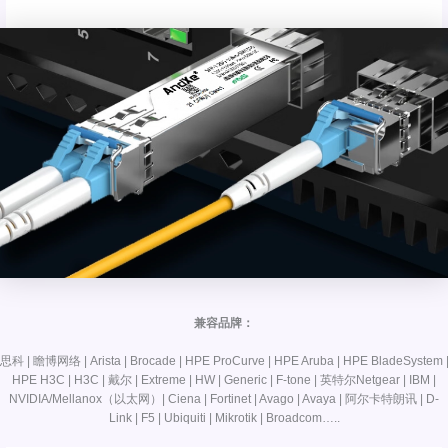
兼容品牌：
思科 | 瞻博网络 | Arista | Brocade | HPE ProCurve | HPE Aruba | HPE BladeSystem 
HPE H3C | H3C | 戴尔 | Extreme | HW | Generic | F-tone | 英特尔Netgear | IBM |
NVIDIA/Mellanox（以太网）| Ciena | Fortinet | Avago | Avaya | 阿尔卡特朗讯 | D-
Link | F5 | Ubiquiti | Mikrotik | Broadcom…..