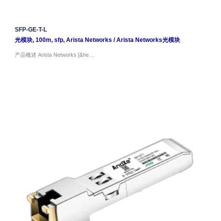
SFP-GE-T-L
光模块
,
100m
,
sfp
,
Arista Networks
/
Arista Networks光模块
产品概述 Arista Networks [&he…