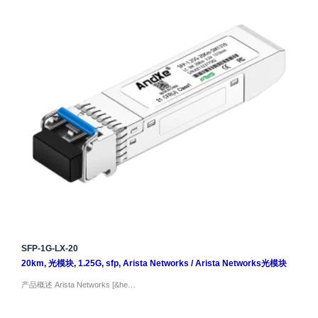
SFP-1G-LX-20
20km
,
光模块
,
1.25G
,
sfp
,
Arista Networks
/
Arista Networks光模块
产品概述 Arista Networks [&he…