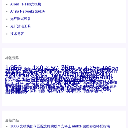
Allied Telesis光模块
Arista Networks光模块
光纤测试设备
光纤清洁工具
技术博客
标签云阵
1.25G
1×9
2Km
2.5G
4.25g
10G
10km
20km
25gsfp28
3G
1x9
40Km
16GFC
25GE
80km
60km
15KM
28.05G
16G
100m
53.125G
120KM
155M
160km
50m
30km
100km
200G
622m
200KM
1310nm
800G
850nm
300m
1550nm
1490nm
400m
550m
1330nm
bidi
Arista Networks
2500m
AOC
Extreme
FC
ANBR-1414TZ
Arista
DAC
CSFP光模块
LC
SFP+
Brocade
Cisco
SFF光模块
Dell
Juniper
Netgear
SC
NVIDIA
Intel
光模块
MPO-LC
OM2
SFP28
OM3
OM4
SGMII
qsfp
光纤模块
华三(H3C)
华为
xfp
交换机
st螺纹接口
万兆
博科(Brocade)
华三
单模单芯
博科
千兆光模块
思科
戴尔(Dell)
单模双芯
惠普(HP)
友讯
博通
安华高
安华高(Avago)
工业级
多模
瞻博
戴尔
英伟达
惠普
英特尔
高速线缆
百兆
网卡
网捷
阿尔卡特朗讯
最新产品
100G 光模块如何匹配光纤跳线？安科士 andxe 完整布线搭配指南