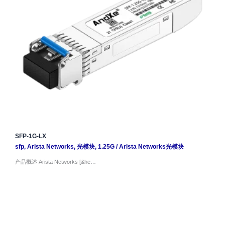
SFP-1G-LX
sfp
,
Arista Networks
,
光模块
,
1.25G
/
Arista Networks光模块
产品概述 Arista Networks [&he…