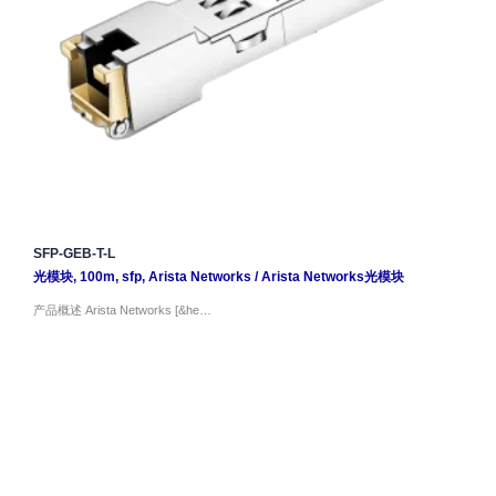
SFP-GEB-T-L
光模块
,
100m
,
sfp
,
Arista Networks
/
Arista Networks光模块
产品概述 Arista Networks [&he…