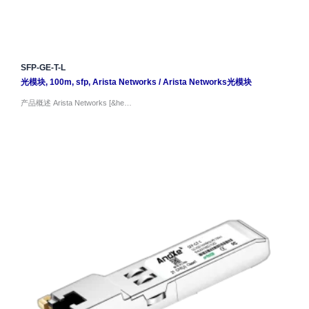
SFP-GE-T-L
光模块
,
100m
,
sfp
,
Arista Networks
/
Arista Networks光模块
产品概述 Arista Networks [&he…