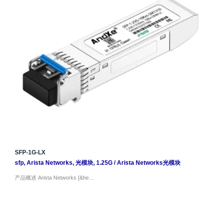
SFP-1G-LX
sfp
,
Arista Networks
,
光模块
,
1.25G
/
Arista Networks光模块
产品概述 Arista Networks [&he…