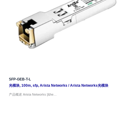
SFP-GEB-T-L
光模块
,
100m
,
sfp
,
Arista Networks
/
Arista Networks光模块
产品概述 Arista Networks [&he…