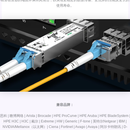
检查收发器的端面并保持其清洁，以实现更稳定的数据传输、更优异的性能及更长的
使用寿命。
兼容品牌：
思科 | 瞻博网络 | Arista | Brocade | HPE ProCurve | HPE Aruba | HPE BladeSystem 
HPE H3C | H3C | 戴尔 | Extreme | HW | Generic | F-tone | 英特尔Netgear | IBM |
NVIDIA/Mellanox（以太网）| Ciena | Fortinet | Avago | Avaya | 阿尔卡特朗讯 | D-