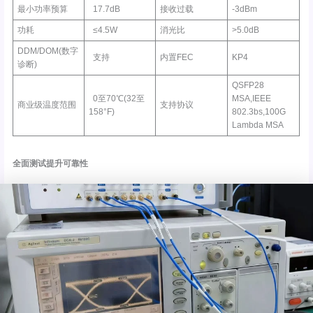
最小功率预算
17.7dB
接收过载
-3dBm
功耗
≤4.5W
消光比
>5.0dB
DDM/DOM(数字
支持
内置FEC
KP4
诊断)
QSFP28
0至70℃(32至
MSA,IEEE
商业级温度范围
支持协议
158°F)
802.3bs,100G
Lambda MSA
全面测试提升可靠性