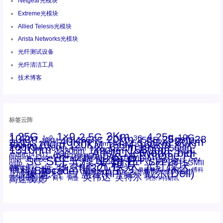
Netgear光模块
Extreme光模块
Allied Telesis光模块
Arista Networks光模块
光纤测试设备
光纤清洁工具
技术博客
标签云阵
1.25G
1×9
2Km
2.5G
4.25g
10G
10km
20km
25gsfp28
3G
1x9
40Km
16GFC
25GE
80km
60km
15KM
28.05G
16G
100m
53.125G
120KM
155M
160km
50m
30km
100km
200G
622m
200KM
1310nm
800G
850nm
300m
1550nm
1490nm
400m
550m
1330nm
bidi
Arista Networks
2500m
AOC
Extreme
FC
ANBR-1414TZ
Arista
DAC
CSFP光模块
LC
SFP+
Brocade
Cisco
SFF光模块
Dell
Juniper
Netgear
SC
NVIDIA
Intel
光模块
MPO-LC
OM2
SFP28
OM3
OM4
SGMII
qsfp
光纤模块
华三(H3C)
华为
xfp
交换机
st螺纹接口
万兆
博科(Brocade)
华三
单模单芯
博科
千兆光模块
思科
戴尔(Dell)
单模双芯
惠普(HP)
友讯
博通
安华高
安华高(Avago)
工业级
多模
瞻博
戴尔
英伟达
惠普
英特尔
高速线缆
百兆
网卡
网捷
阿尔卡特朗讯