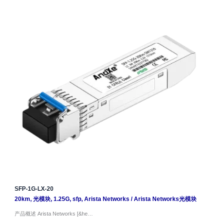
SFP-1G-LX-20
20km
,
光模块
,
1.25G
,
sfp
,
Arista Networks
/
Arista Networks光模块
产品概述 Arista Networks [&he…