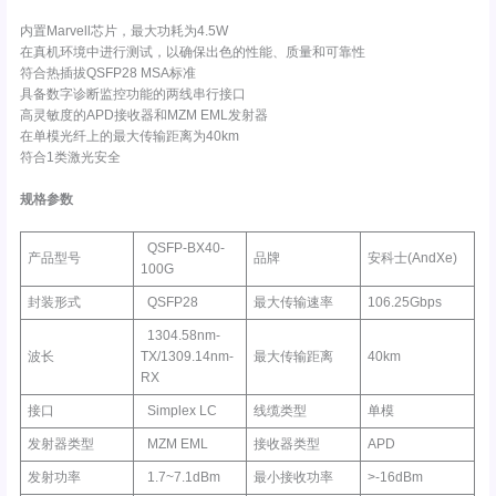
内置Marvell芯片，最大功耗为4.5W
在真机环境中进行测试，以确保出色的性能、质量和可靠性
符合热插拔QSFP28 MSA标准
具备数字诊断监控功能的两线串行接口
高灵敏度的APD接收器和MZM EML发射器
在单模光纤上的最大传输距离为40km
符合1类激光安全
规格参数
QSFP-BX40-
产品型号
品牌
安科士(AndXe)
100G
封装形式
QSFP28
最大传输速率
106.25Gbps
1304.58nm-
波长
TX/1309.14nm-
最大传输距离
40km
RX
接口
Simplex LC
线缆类型
单模
发射器类型
MZM EML
接收器类型
APD
发射功率
1.7~7.1dBm
最小接收功率
>-16dBm