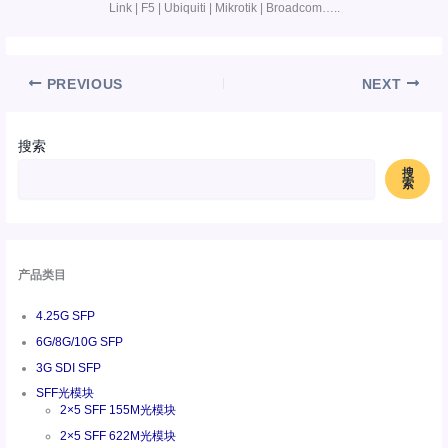
Link | F5 | Ubiquiti | Mikrotik | Broadcom…..
PREVIOUS
NEXT
搜索
搜
索
产品类目
4.25G SFP
6G/8G/10G SFP
3G SDI SFP
SFF光模块
2×5 SFF 155M光模块
2×5 SFF 622M光模块