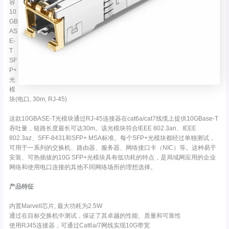
容
10
GB
AS
E-
T
SF
P+
光
模
块(电口, 30m, RJ-45)
这款10GBASE-T光模块通过RJ-45连接器在cat6a/cat7线缆上提供10GBase-T
吞吐量，链路长度最长可达30m。该光模块符合IEEE 802.3an、IEEE
802.3az、SFF-8431和SFP+ MSA标准。每个SFP+光模块都经过单独测试，
可用于一系列的交换机、路由器、服务器、网络接口卡（NIC）等。这种易于
安装、可热插拔的10G SFP+光模块具有低功耗的特点，是局域网应用的企业
网络和使用电口连接的其他不同网络场所的理想选择。
产品特征
内置Marvell芯片, 最大功耗为2.5W
通过在目标交换机中测试，保证了其卓越的性能、质量和可靠性
使用RJ45连接器，可通过Cat6a/7网线实现10G带宽