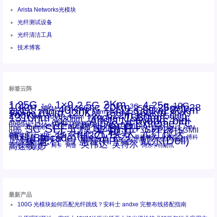
Arista Networks光模块
光纤测试设备
光纤清洁工具
技术博客
标签云阵
1.25G
1×9
2Km
2.5G
4.25g
10G
10km
20km
25gsfp28
3G
1x9
40Km
16GFC
25GE
80km
60km
15KM
28.05G
16G
100m
53.125G
120KM
155M
160km
50m
30km
100km
200G
622m
200KM
1310nm
800G
850nm
300m
1550nm
1490nm
400m
550m
1330nm
bidi
Arista Networks
2500m
AOC
Extreme
FC
ANBR-1414TZ
Arista
DAC
CSFP光模块
LC
SFP+
Brocade
Cisco
SFF光模块
Dell
Juniper
Netgear
SC
NVIDIA
Intel
光模块
MPO-LC
OM2
SFP28
OM3
OM4
SGMII
qsfp
光纤模块
华三(H3C)
华为
xfp
交换机
st螺纹接口
万兆
博科(Brocade)
华三
单模单芯
博科
千兆光模块
思科
戴尔(Dell)
单模双芯
惠普(HP)
友讯
博通
安华高
安华高(Avago)
工业级
多模
瞻博
戴尔
英伟达
惠普
英特尔
高速线缆
百兆
网卡
网捷
阿尔卡特朗讯
最新产品
100G 光模块如何匹配光纤跳线？安科士 andxe 完整布线搭配指南