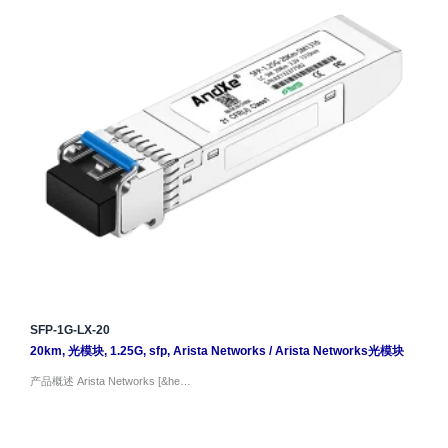
SFP-1G-LX-20
20km
,
光模块
,
1.25G
,
sfp
,
Arista Networks
/
Arista Networks光模块
产品概述 Arista Networks [&he…