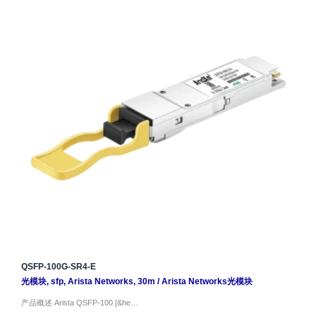
QSFP-100G-SR4-E
光模块
,
sfp
,
Arista Networks
,
30m
/
Arista Networks光模块
产品概述 Arista QSFP-100 [&he…