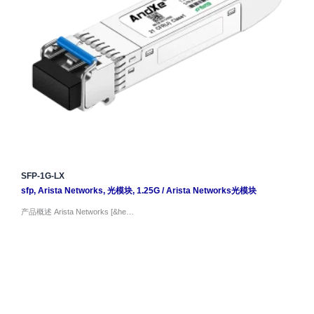
SFP-1G-LX
sfp
,
Arista Networks
,
光模块
,
1.25G
/
Arista Networks光模块
产品概述 Arista Networks [&he…