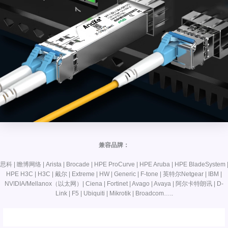
兼容品牌：
思科 | 瞻博网络 | Arista | Brocade | HPE ProCurve | HPE Aruba | HPE BladeSystem 
HPE H3C | H3C | 戴尔 | Extreme | HW | Generic | F-tone | 英特尔Netgear | IBM |
NVIDIA/Mellanox（以太网）| Ciena | Fortinet | Avago | Avaya | 阿尔卡特朗讯 | D-
Link | F5 | Ubiquiti | Mikrotik | Broadcom…..