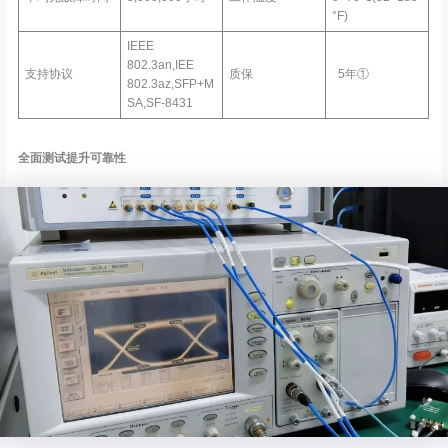
°F)
IEEE
802.3an,IEE
支持协议
质保
5年①
802.3az,SFP+M
SA,SF-8431
全面测试提升可靠性