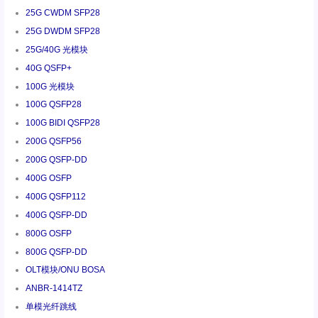
25G CWDM SFP28
25G DWDM SFP28
25G/40G 光模块
40G QSFP+
100G 光模块
100G QSFP28
100G BIDI QSFP28
200G QSFP56
200G QSFP-DD
400G OSFP
400G QSFP112
400G QSFP-DD
800G OSFP
800G QSFP-DD
OLT模块/ONU BOSA
ANBR-1414TZ
单模光纤跳线