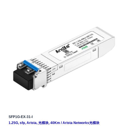
SFP1G-EX-31-I
1.25G
,
sfp
,
Arista
,
光模块
,
40Km
/
Arista Networks光模块