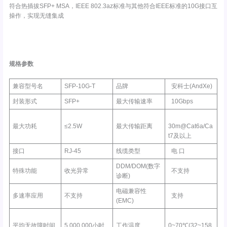
符合热插拔SFP+ MSA，IEEE 802.3az标准与其他符合IEEE标准的10G接口互
操作，实现无缝集成
规格参数
兼容型号名
SFP-10G-T
品牌
安科士(AndXe)
封装形式
SFP+
最大传输速率
10Gbps
最大功耗
≤2.5W
最大传输距离
30m@Cat6a/Ca
t7及以上
接口
RJ-45
线缆类型
电 口
DDM/DOM(数字
特殊功能
收光异常
不支持
诊断)
电磁兼容性
多速率应用
不支持
支持
(EMC)
平均无故障时间
5,000,000小时
工作温度
0~70℃(32~158