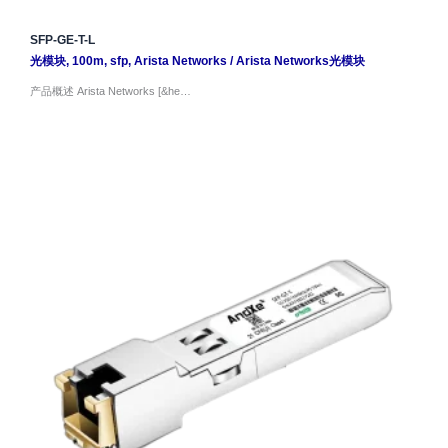
SFP-GE-T-L
光模块
,
100m
,
sfp
,
Arista Networks
/
Arista Networks光模块
产品概述 Arista Networks [&he…