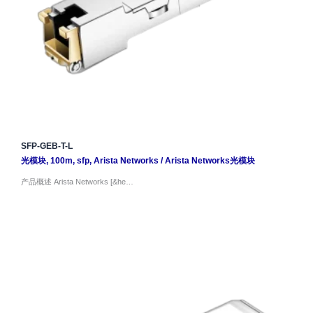
SFP-GEB-T-L
光模块
,
100m
,
sfp
,
Arista Networks
/
Arista Networks光模块
产品概述 Arista Networks [&he…