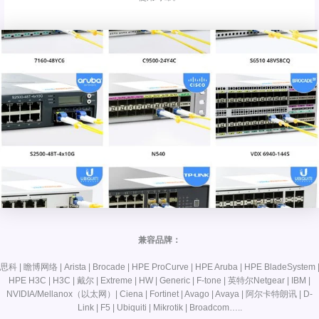
兼容品牌：
思科 | 瞻博网络 | Arista | Brocade | HPE ProCurve | HPE Aruba | HPE BladeSystem 
HPE H3C | H3C | 戴尔 | Extreme | HW | Generic | F-tone | 英特尔Netgear | IBM |
NVIDIA/Mellanox（以太网）| Ciena | Fortinet | Avago | Avaya | 阿尔卡特朗讯 | D-
Link | F5 | Ubiquiti | Mikrotik | Broadcom…..