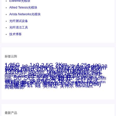
Extreme光模块
Allied Telesis光模块
Arista Networks光模块
光纤测试设备
光纤清洁工具
技术博客
标签云阵
1.25G
1×9
2Km
2.5G
4.25g
10G
10km
20km
25gsfp28
3G
1x9
40Km
16GFC
25GE
80km
60km
15KM
28.05G
16G
100m
53.125G
120KM
155M
160km
50m
30km
100km
200G
622m
200KM
1310nm
800G
850nm
300m
1550nm
1490nm
400m
550m
1330nm
bidi
Arista Networks
2500m
AOC
Extreme
FC
ANBR-1414TZ
Arista
DAC
CSFP光模块
LC
SFP+
Brocade
Cisco
SFF光模块
Dell
Juniper
Netgear
SC
NVIDIA
Intel
光模块
MPO-LC
OM2
SFP28
OM3
OM4
SGMII
qsfp
光纤模块
华三(H3C)
华为
xfp
交换机
st螺纹接口
万兆
博科(Brocade)
华三
单模单芯
博科
千兆光模块
思科
戴尔(Dell)
单模双芯
惠普(HP)
友讯
博通
安华高
安华高(Avago)
工业级
多模
瞻博
戴尔
英伟达
惠普
英特尔
高速线缆
百兆
网卡
网捷
阿尔卡特朗讯
最新产品