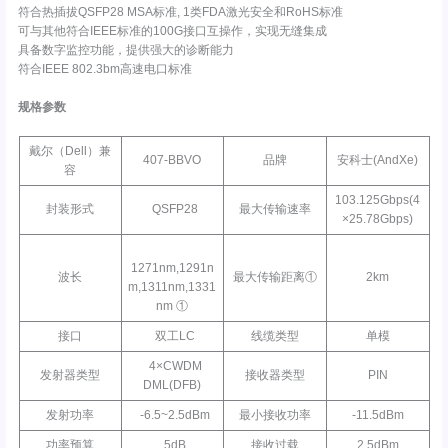
符合热插拔QSFP28 MSA标准, 1类FDA激光安全和RoHS标准
可与其他符合IEEE标准的100G接口互操作，实现无缝集成
具备数字监控功能，提供强大的诊断能力
符合IEEE 802.3bm高速电口标准
规格参数
戴尔（Dell）兼
407-BBVO
品牌
安科士(AndXe)
容
103.125Gbps(4
封装形式
QSFP28
最大传输速率
×25.78Gbps)
1271nm,1291n
波长
最大传输距离①
2km
m,1311nm,1331
nm ①
接口
双工LC
线缆类型
单模
4×CWDM
发射器类型
接收器类型
PIN
DML(DFB)
发射功率
-6.5~2.5dBm
最小接收功率
-11.5dBm
功率预算
5dB
接收过载
2.5dBm