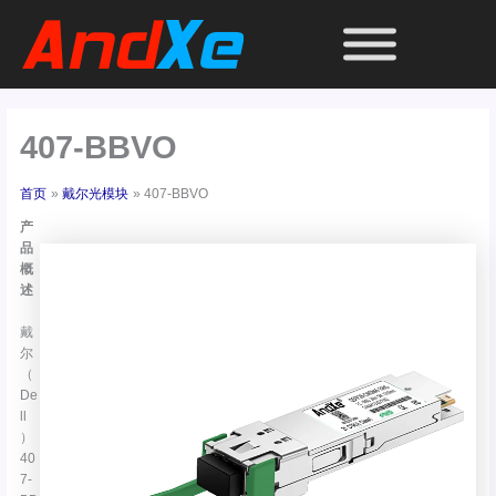
跳
至
内
容
407-BBVO
首页
戴尔光模块
407-BBVO
产
品
概
述
戴
尔
（
De
ll
）
40
7-