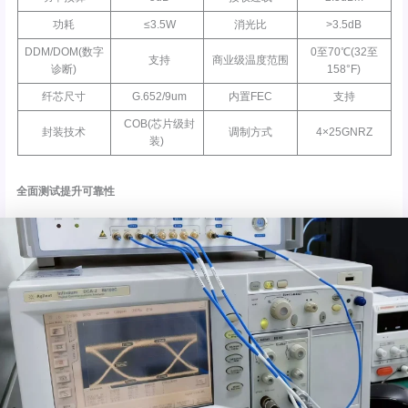
功耗
≤3.5W
消光比
>3.5dB
DDM/DOM(数字
0至70℃(32至
支持
商业级温度范围
诊断)
158°F)
纤芯尺寸
G.652/9um
内置FEC
支持
COB(芯片级封
封装技术
调制方式
4×25GNRZ
装)
全面测试提升可靠性