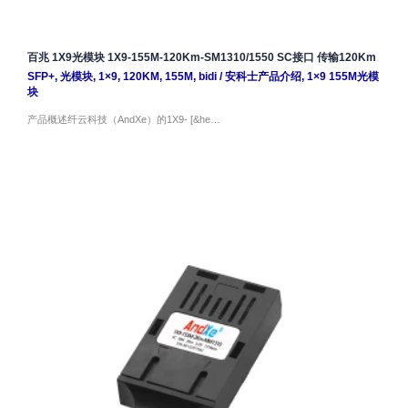
百兆 1X9光模块 1X9-155M-120Km-SM1310/1550 SC接口 传输120Km
SFP+
,
光模块
,
1×9
,
120KM
,
155M
,
bidi
/
安科士产品介绍
,
1×9 155M光模
块
产品概述纤云科技（AndXe）的1X9- [&he…