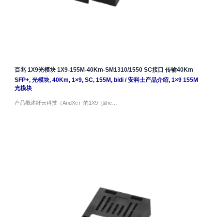
百兆 1X9光模块 1X9-155M-40Km-SM1310/1550 SC接口 传输40Km
SFP+
,
光模块
,
40Km
,
1×9
,
SC
,
155M
,
bidi
/
安科士产品介绍
,
1×9 155M
光模块
产品概述纤云科技（AndXe）的1X9- [&he…