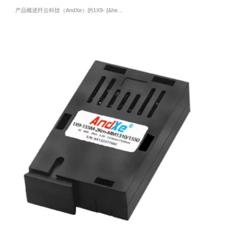
产品概述纤云科技（AndXe）的1X9- [&he…