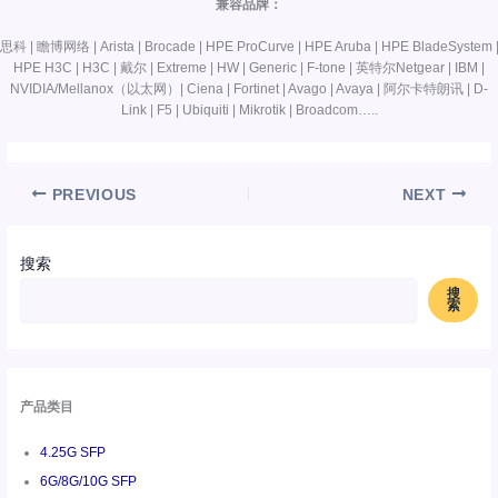
兼容品牌：
思科 | 瞻博网络 | Arista | Brocade | HPE ProCurve | HPE Aruba | HPE BladeSystem 
HPE H3C | H3C | 戴尔 | Extreme | HW | Generic | F-tone | 英特尔Netgear | IBM |
NVIDIA/Mellanox（以太网）| Ciena | Fortinet | Avago | Avaya | 阿尔卡特朗讯 | D-
Link | F5 | Ubiquiti | Mikrotik | Broadcom…..
PREVIOUS
NEXT
搜索
搜
索
产品类目
4.25G SFP
6G/8G/10G SFP