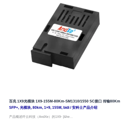
百兆 1X9光模块 1X9-155M-80Km-SM1310/1550 SC接口 传输80Km
SFP+
,
光模块
,
80km
,
1×9
,
155M
,
bidi
/
安科士产品介绍
产品概述纤云科技（AndXe）的1X9- [&he…