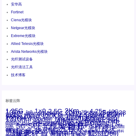
安华高
Fortinet
Ciena光模块
Netgear光模块
Extreme光模块
Allied Telesis光模块
Arista Networks光模块
光纤测试设备
光纤清洁工具
技术博客
标签云阵
1.25G
1×9
2Km
2.5G
4.25g
10G
10km
20km
25gsfp28
3G
1x9
40Km
16GFC
25GE
80km
60km
15KM
28.05G
16G
100m
53.125G
120KM
155M
160km
50m
30km
100km
200G
622m
200KM
1310nm
800G
850nm
300m
1550nm
1490nm
400m
550m
1330nm
bidi
Arista Networks
2500m
AOC
Extreme
FC
ANBR-1414TZ
Arista
DAC
CSFP光模块
LC
SFP+
Brocade
Cisco
SFF光模块
Dell
Juniper
Netgear
SC
NVIDIA
Intel
光模块
MPO-LC
OM2
SFP28
OM3
OM4
SGMII
qsfp
光纤模块
华三(H3C)
华为
xfp
交换机
st螺纹接口
万兆
博科(Brocade)
华三
单模单芯
博科
千兆光模块
思科
戴尔(Dell)
单模双芯
惠普(HP)
友讯
博通
安华高
安华高(Avago)
工业级
多模
瞻博
戴尔
英伟达
惠普
英特尔