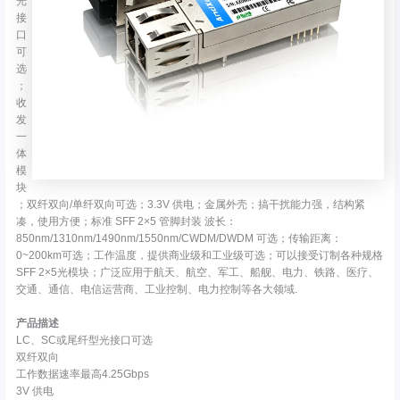
光
接
口
可
选
；
收
发
一
体
模
块
；双纤双向/单纤双向可选；3.3V 供电；金属外壳；搞干扰能力强，结构紧
凑，使用方便；标准 SFF 2×5 管脚封装 波长：
850nm/1310nm/1490nm/1550nm/CWDM/DWDM 可选；传输距离：
0~200km可选；工作温度，提供商业级和工业级可选；可以接受订制各种规格
SFF 2×5光模块；广泛应用于航天、航空、军工、船舰、电力、铁路、医疗、
交通、通信、电信运营商、工业控制、电力控制等各大领域.
产品描述
LC、SC或尾纤型光接口可选
双纤双向
工作数据速率最高4.25Gbps
3V 供电