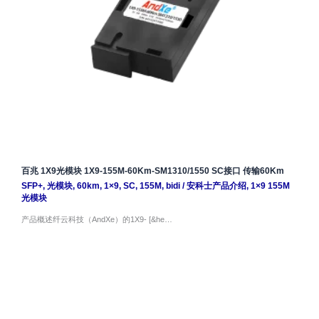
百兆 1X9光模块 1X9-155M-60Km-SM1310/1550 SC接口 传输60Km
SFP+
,
光模块
,
60km
,
1×9
,
SC
,
155M
,
bidi
/
安科士产品介绍
,
1×9 155M
光模块
产品概述纤云科技（AndXe）的1X9- [&he…