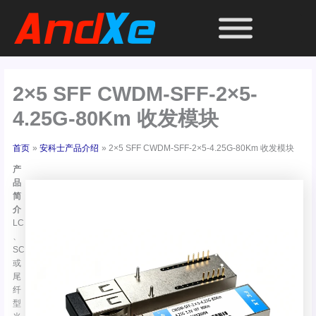
跳
至
内
容
2×5 SFF CWDM-SFF-2×5-
4.25G-80Km 收发模块
首页
安科士产品介绍
2×5 SFF CWDM-SFF-2×5-4.25G-80Km 收发模块
产
品
简
介
LC
、
SC
或
尾
纤
型