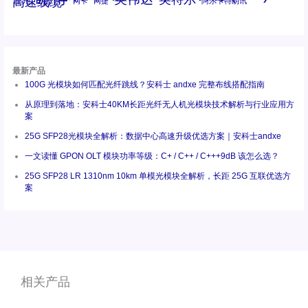
高速线缆
百兆
网卡
网捷
阿尔卡特朗讯
最新产品
100G 光模块如何匹配光纤跳线？安科士 andxe 完整布线搭配指南
从原理到落地：安科士40KM长距光纤无人机光模块技术解析与行业应用方
案
25G SFP28光模块全解析：数据中心高速升级优选方案｜安科士andxe
一文读懂 GPON OLT 模块功率等级：C+ / C++ / C+++9dB 该怎么选？
25G SFP28 LR 1310nm 10km 单模光模块全解析，长距 25G 互联优选方
案
相关产品