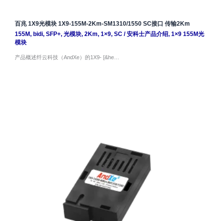
百兆 1X9光模块 1X9-155M-2Km-SM1310/1550 SC接口 传输2Km
155M
,
bidi
,
SFP+
,
光模块
,
2Km
,
1×9
,
SC
/
安科士产品介绍
,
1×9 155M光
模块
产品概述纤云科技（AndXe）的1X9- [&he…