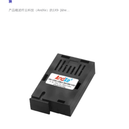
块
产品概述纤云科技（AndXe）的1X9- [&he…