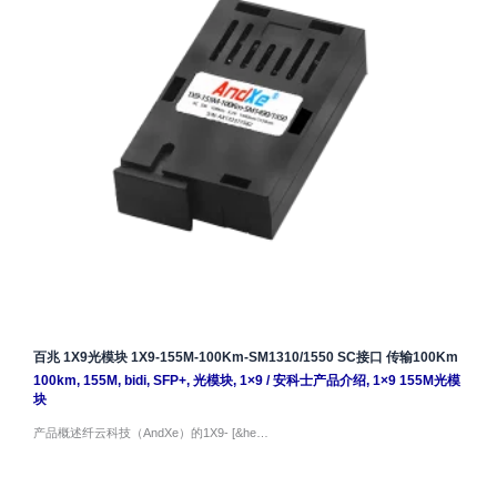
百兆 1X9光模块 1X9-155M-100Km-SM1310/1550 SC接口 传输100Km
100km
,
155M
,
bidi
,
SFP+
,
光模块
,
1×9
/
安科士产品介绍
,
1×9 155M光模
块
产品概述纤云科技（AndXe）的1X9- [&he…