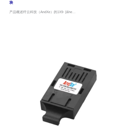
块
产品概述纤云科技（AndXe）的1X9- [&he…