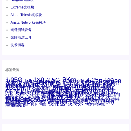
Extreme光模块
Allied Telesis光模块
Arista Networks光模块
光纤测试设备
光纤清洁工具
技术博客
标签云阵
1.25G
1×9
2Km
2.5G
4.25g
10G
10km
20km
25gsfp28
3G
1x9
40Km
16GFC
25GE
80km
60km
15KM
28.05G
16G
100m
53.125G
120KM
155M
160km
50m
30km
100km
200G
622m
200KM
1310nm
800G
850nm
300m
1550nm
1490nm
400m
550m
1330nm
bidi
Arista Networks
2500m
AOC
Extreme
FC
ANBR-1414TZ
Arista
DAC
CSFP光模块
LC
SFP+
Brocade
Cisco
SFF光模块
Dell
Juniper
Netgear
SC
NVIDIA
Intel
光模块
MPO-LC
OM2
SFP28
OM3
OM4
SGMII
qsfp
光纤模块
华三(H3C)
华为
xfp
交换机
st螺纹接口
万兆
博科(Brocade)
华三
单模单芯
博科
千兆光模块
思科
戴尔(Dell)
单模双芯
惠普(HP)
友讯
博通
安华高
安华高(Avago)
工业级
多模
瞻博
戴尔
英伟达
惠普
英特尔
高速线缆
百兆
网卡
网捷
阿尔卡特朗讯