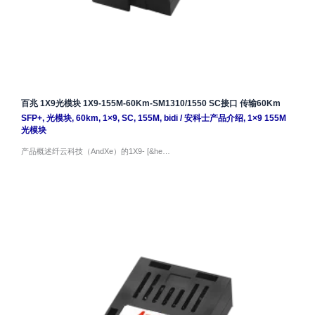
百兆 1X9光模块 1X9-155M-60Km-SM1310/1550 SC接口 传输60Km
SFP+
,
光模块
,
60km
,
1×9
,
SC
,
155M
,
bidi
/
安科士产品介绍
,
1×9 155M
光模块
产品概述纤云科技（AndXe）的1X9- [&he…