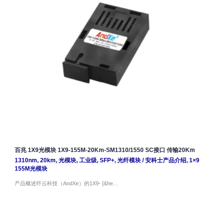
百兆 1X9光模块 1X9-155M-20Km-SM1310/1550 SC接口 传输20Km
1310nm
,
20km
,
光模块
,
工业级
,
SFP+
,
光纤模块
/
安科士产品介绍
,
1×9
155M光模块
产品概述纤云科技（AndXe）的1X9- [&he…