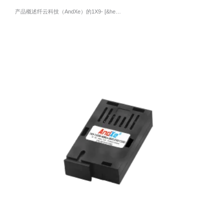
产品概述纤云科技（AndXe）的1X9- [&he…