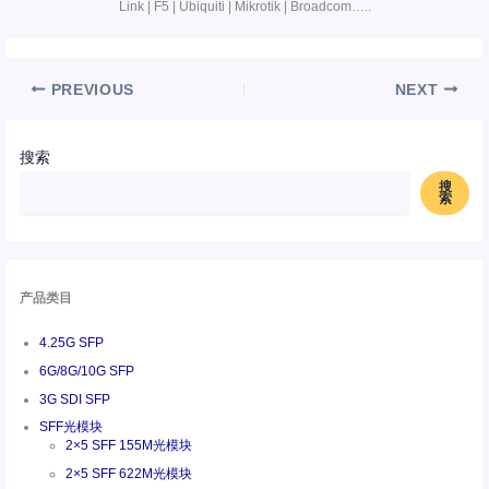
Link | F5 | Ubiquiti | Mikrotik | Broadcom…..
PREVIOUS
NEXT
搜索
搜
索
产品类目
4.25G SFP
6G/8G/10G SFP
3G SDI SFP
SFF光模块
2×5 SFF 155M光模块
2×5 SFF 622M光模块