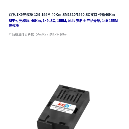
百兆 1X9光模块 1X9-155M-40Km-SM1310/1550 SC接口 传输40Km
SFP+
,
光模块
,
40Km
,
1×9
,
SC
,
155M
,
bidi
/
安科士产品介绍
,
1×9 155M
光模块
产品概述纤云科技（AndXe）的1X9- [&he…