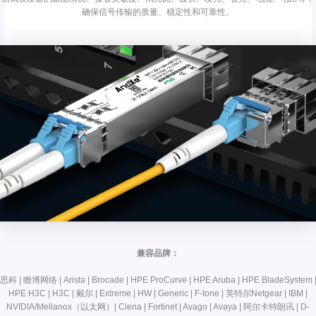
确保信号传输的质量、稳定性和可靠性。
兼容品牌：
思科 | 瞻博网络 | Arista | Brocade | HPE ProCurve | HPE Aruba | HPE BladeSystem 
HPE H3C | H3C | 戴尔 | Extreme | HW | Generic | F-tone | 英特尔Netgear | IBM |
NVIDIA/Mellanox（以太网）| Ciena | Fortinet | Avago | Avaya | 阿尔卡特朗讯 | D-