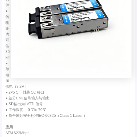
件
●
传
输
距
离
可
达
80
km
●
单
电
源
供电（3.3V）
● 2×5 SFF封装 SC 接口
● 差分CML信号输入与输出
● SD输出为LVTTL信号
● 工作温度： 0 ℃to 70℃
● 符合国际安全标准IEC-60825（Class 1 Laser ）
应用
ATM 622Mbps