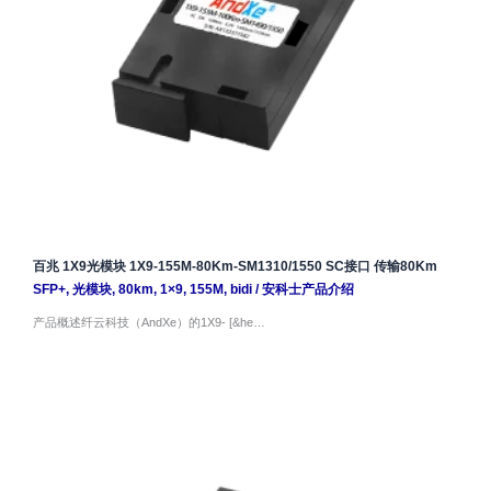
百兆 1X9光模块 1X9-155M-80Km-SM1310/1550 SC接口 传输80Km
SFP+
,
光模块
,
80km
,
1×9
,
155M
,
bidi
/
安科士产品介绍
产品概述纤云科技（AndXe）的1X9- [&he…