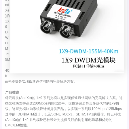
nd
Xe
)的
1X
9-
D
W
D
M-
15
5M
-
40
K
m光模块是实现低速通信网络的完美解决方案。
产品描述
纤云科技(AndXe)的 1×9 系列光模块是实现低速通信网络的完美解决方案。这
些光模块支持高达200Mbps的数据速率。该模块完全符合多源代码的1×9协
议。这些光模块为系统设计者提供产品，以实现一系列以100Mbps/125Mbps
速率的FDDI和ATM设计，以及SONET/OC-3、SDH/STM1的通信。纤云科技
(AndXe)的 1×9 系列模块已被设计为提供良好的抗射频电磁场和优秀的
EMC/EMI性能。