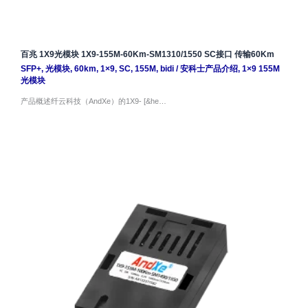
百兆 1X9光模块 1X9-155M-60Km-SM1310/1550 SC接口 传输60Km
SFP+
,
光模块
,
60km
,
1×9
,
SC
,
155M
,
bidi
/
安科士产品介绍
,
1×9 155M
光模块
产品概述纤云科技（AndXe）的1X9- [&he…