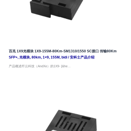
百兆 1X9光模块 1X9-155M-80Km-SM1310/1550 SC接口 传输80Km
SFP+
,
光模块
,
80km
,
1×9
,
155M
,
bidi
/
安科士产品介绍
产品概述纤云科技（AndXe）的1X9- [&he…