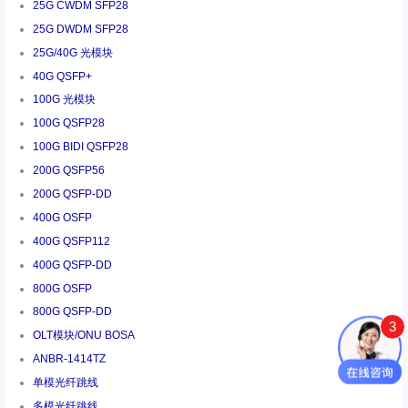
25G CWDM SFP28
25G DWDM SFP28
25G/40G 光模块
40G QSFP+
100G 光模块
100G QSFP28
100G BIDI QSFP28
200G QSFP56
200G QSFP-DD
400G OSFP
400G QSFP112
400G QSFP-DD
800G OSFP
800G QSFP-DD
3
OLT模块/ONU BOSA
ANBR-1414TZ
单模光纤跳线
多模光纤跳线