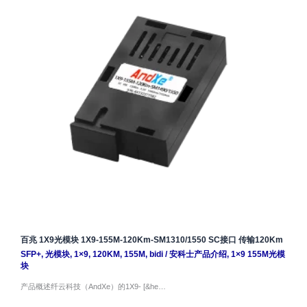
百兆 1X9光模块 1X9-155M-120Km-SM1310/1550 SC接口 传输120Km
SFP+
,
光模块
,
1×9
,
120KM
,
155M
,
bidi
/
安科士产品介绍
,
1×9 155M光模
块
产品概述纤云科技（AndXe）的1X9- [&he…