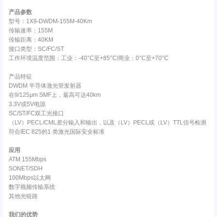
产品参数
型号：1X9-DWDM-155M-40Km
传输速率：155M
传输距离：40KM
接口类型：SC/FC/ST
工作环境温度范围：工业：-40°C至+85°C/商业：0°C至+70°C
产品特征
DWDM 半导体激光管发射器
在9/125μm SMF上，最高可达40km
3.3V或5V电源
SC/ST/FC双工光接口
（LV）PECL/CML差分输入和输出，以及（LV）PECL或（LV）TTL信号检测
符合IEC 825的1 类激光国际安全标准
应用
ATM 155Mbps
SONET/SDH
100Mbps以太网
数字视频传输系统
其他光链路
我们的优势