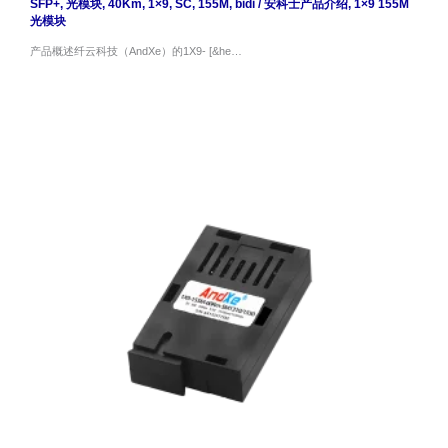
SFP+
,
光模块
,
40Km
,
1×9
,
SC
,
155M
,
bidi
/
安科士产品介绍
,
1×9 155M
光模块
产品概述纤云科技（AndXe）的1X9- [&he…