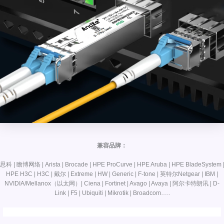
兼容品牌：
思科 | 瞻博网络 | Arista | Brocade | HPE ProCurve | HPE Aruba | HPE BladeSystem 
HPE H3C | H3C | 戴尔 | Extreme | HW | Generic | F-tone | 英特尔Netgear | IBM |
NVIDIA/Mellanox（以太网）| Ciena | Fortinet | Avago | Avaya | 阿尔卡特朗讯 | D-
Link | F5 | Ubiquiti | Mikrotik | Broadcom…..