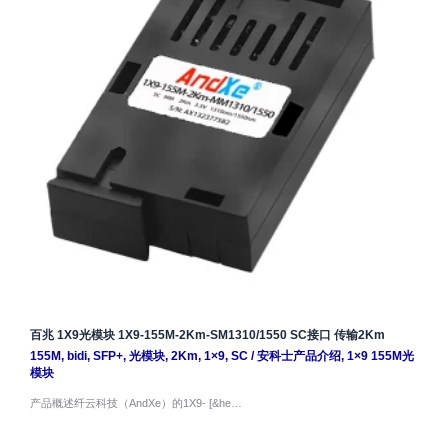
百兆 1X9光模块 1X9-155M-2Km-SM1310/1550 SC接口 传输2Km
155M
,
bidi
,
SFP+
,
光模块
,
2Km
,
1×9
,
SC
/
安科士产品介绍
,
1×9 155M光
模块
产品概述纤云科技（AndXe）的1X9- [&he…