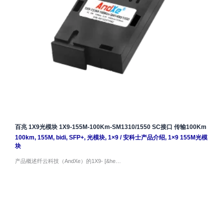
百兆 1X9光模块 1X9-155M-100Km-SM1310/1550 SC接口 传输100Km
100km
,
155M
,
bidi
,
SFP+
,
光模块
,
1×9
/
安科士产品介绍
,
1×9 155M光模
块
产品概述纤云科技（AndXe）的1X9- [&he…