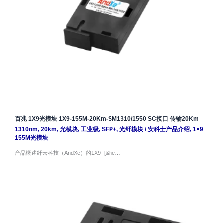
百兆 1X9光模块 1X9-155M-20Km-SM1310/1550 SC接口 传输20Km
1310nm
,
20km
,
光模块
,
工业级
,
SFP+
,
光纤模块
/
安科士产品介绍
,
1×9
155M光模块
产品概述纤云科技（AndXe）的1X9- [&he…