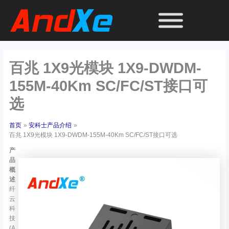
跳
至
内
容
百兆 1X9光模块 1X9-DWDM-
155M-40Km SC/FC/ST接口可
选
首页
安科士产品介绍
百兆 1X9光模块 1X9-DWDM-155M-40Km SC/FC/ST接口可选
产
品
概
述
纤
云
科
技
(A