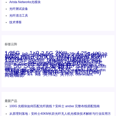
Arista Networks光模块
光纤测试设备
光纤清洁工具
技术博客
标签云阵
1.25G
1×9
2Km
2.5G
4.25g
10G
10km
20km
25gsfp28
3G
1x9
40Km
16GFC
25GE
80km
60km
15KM
28.05G
16G
100m
53.125G
120KM
155M
160km
50m
30km
100km
200G
622m
200KM
1310nm
800G
850nm
300m
1550nm
1490nm
400m
550m
1330nm
bidi
Arista Networks
2500m
AOC
Extreme
FC
ANBR-1414TZ
Arista
DAC
CSFP光模块
LC
SFP+
Brocade
Cisco
SFF光模块
Dell
Juniper
Netgear
SC
NVIDIA
Intel
光模块
MPO-LC
OM2
SFP28
OM3
OM4
SGMII
qsfp
光纤模块
华三(H3C)
华为
xfp
交换机
st螺纹接口
万兆
博科(Brocade)
华三
单模单芯
博科
千兆光模块
思科
戴尔(Dell)
单模双芯
惠普(HP)
友讯
博通
安华高
安华高(Avago)
工业级
多模
瞻博
戴尔
英伟达
惠普
英特尔
高速线缆
百兆
网卡
网捷
阿尔卡特朗讯
最新产品
100G 光模块如何匹配光纤跳线？安科士 andxe 完整布线搭配指南
从原理到落地：安科士40KM长距光纤无人机光模块技术解析与行业应用方