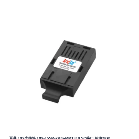
百兆 1X9光模块 1X9-155M-2Km-MM1310 SC接口 传输2Km