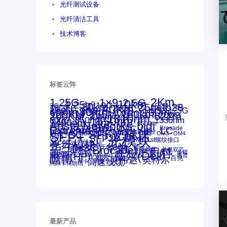
光纤测试设备
光纤清洁工具
技术博客
标签云阵
1.25G
1×9
2Km
2.5G
10km
4.25g
1x9
10G
20km
25gsfp28
3G
40Km
16GFC
25GE
15KM
16G
28.05G
80km
100m
53.125G
60km
50m
30km
100km
120KM
155M
160km
622m
200G
200KM
1310nm
300m
400m
550m
800G
850nm
1550nm
1330nm
1490nm
bidi
Arista Networks
AOC
2500m
ANBR-1414TZ
Arista
DAC
Extreme
CSFP光模块
FC
Brocade
LC
Cisco
Dell
SFF光模块
Juniper
Netgear
Intel
SC
NVIDIA
MPO-LC
SFP+
OM2
OM3
OM4
qsfp
光模块
SFP28
SGMII
st螺纹接口
光纤模块
xfp
交换机
万兆
华三(H3C)
华为
华三
博科(Brocade)
千兆光模块
单模单芯
思科
单模双芯
友讯
博科
博通
工业级
多模
戴尔(Dell)
惠普(HP)
安华高
安华高(Avago)
惠普
瞻博
戴尔
英伟达
百兆
英特尔
高速线缆
网卡
网捷
阿尔卡特朗讯
最新产品