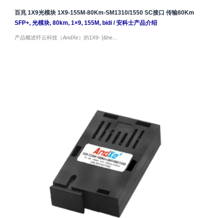
百兆 1X9光模块 1X9-155M-80Km-SM1310/1550 SC接口 传输80Km
SFP+
,
光模块
,
80km
,
1×9
,
155M
,
bidi
/
安科士产品介绍
产品概述纤云科技（AndXe）的1X9- [&he…