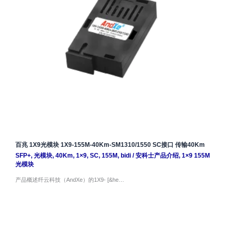
百兆 1X9光模块 1X9-155M-40Km-SM1310/1550 SC接口 传输40Km
SFP+
,
光模块
,
40Km
,
1×9
,
SC
,
155M
,
bidi
/
安科士产品介绍
,
1×9 155M
光模块
产品概述纤云科技（AndXe）的1X9- [&he…