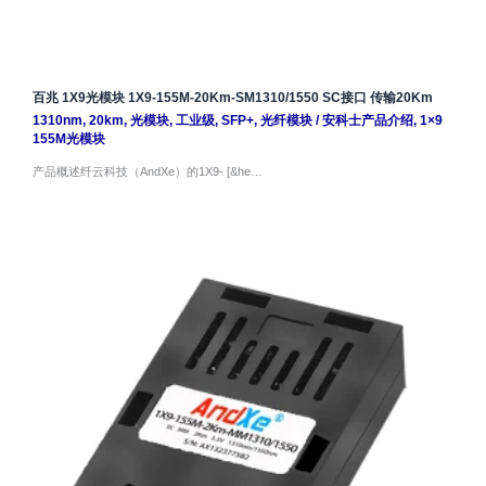
百兆 1X9光模块 1X9-155M-20Km-SM1310/1550 SC接口 传输20Km
1310nm
,
20km
,
光模块
,
工业级
,
SFP+
,
光纤模块
/
安科士产品介绍
,
1×9
155M光模块
产品概述纤云科技（AndXe）的1X9- [&he…