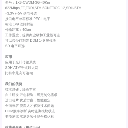
型号：1X9-CWDM-3G-40Km
622Mbps,FE,FDDI,ATM,SONET/OC-12,SDH/STM-..
+3.3V /+5V 供电可选
接口电平兼容标准 PECL 电平
标准 1×9 管脚封装
传输距离：40km
工作温度，提供商业级和工业级可选
可以接受订制带 DDM 1×9 光模块
SD 电平可选
应用
应用于光纤传输系统
SDH\ATM\千兆以太网
比特率最高可达3g
我们的优势
技术过硬，经验丰富
自主研发 匠心智造，可定制化需求
进口芯片 优质方案，性能稳定
全面兼容 资深人才解决技术问题
DDM数字诊断 实时监测模块状态
专项测试 实测各项性能合格达标
模块外形图（单位mm)