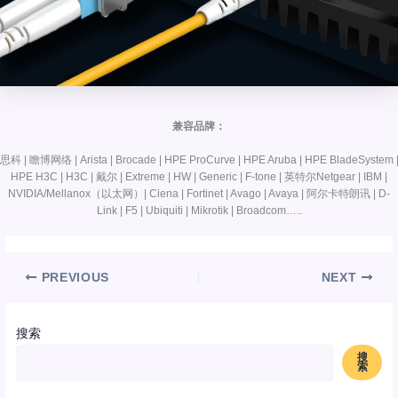
兼容品牌：
思科 | 瞻博网络 | Arista | Brocade | HPE ProCurve | HPE Aruba | HPE BladeSystem 
HPE H3C | H3C | 戴尔 | Extreme | HW | Generic | F-tone | 英特尔Netgear | IBM |
NVIDIA/Mellanox（以太网）| Ciena | Fortinet | Avago | Avaya | 阿尔卡特朗讯 | D-
Link | F5 | Ubiquiti | Mikrotik | Broadcom…..
PREVIOUS
NEXT
搜索
搜
索