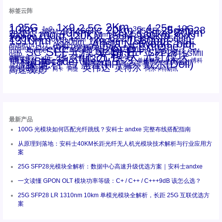
标签云阵
1.25G
1×9
2Km
2.5G
4.25g
10G
10km
20km
25gsfp28
3G
1x9
40Km
16GFC
25GE
80km
60km
15KM
28.05G
16G
100m
53.125G
120KM
155M
160km
50m
30km
100km
200G
622m
200KM
1310nm
800G
850nm
300m
1550nm
1490nm
400m
550m
1330nm
bidi
Arista Networks
2500m
AOC
Extreme
FC
ANBR-1414TZ
Arista
DAC
CSFP光模块
LC
SFP+
Brocade
Cisco
SFF光模块
Dell
Juniper
Netgear
SC
NVIDIA
Intel
光模块
MPO-LC
OM2
SFP28
OM3
OM4
SGMII
qsfp
光纤模块
华三(H3C)
华为
xfp
交换机
st螺纹接口
万兆
博科(Brocade)
华三
单模单芯
博科
千兆光模块
思科
戴尔(Dell)
单模双芯
惠普(HP)
友讯
博通
安华高
安华高(Avago)
工业级
多模
瞻博
戴尔
英伟达
惠普
英特尔
高速线缆
百兆
网卡
网捷
阿尔卡特朗讯
最新产品
100G 光模块如何匹配光纤跳线？安科士 andxe 完整布线搭配指南
从原理到落地：安科士40KM长距光纤无人机光模块技术解析与行业应用方
案
25G SFP28光模块全解析：数据中心高速升级优选方案｜安科士andxe
一文读懂 GPON OLT 模块功率等级：C+ / C++ / C+++9dB 该怎么选？
25G SFP28 LR 1310nm 10km 单模光模块全解析，长距 25G 互联优选方
案