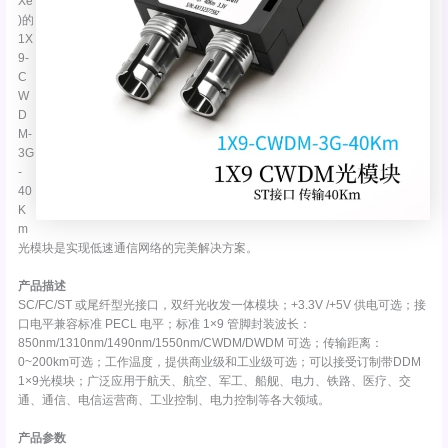
Xe
)的
1X
9-
C
W
D
M-
3G
-
40
K
m
光模块是实现低速通信网络的完美解决方案。
产品描述
SC/FC/ST 或尾纤型光接口，双纤光收发一体模块；+3.3V /+5V 供电可选；接
口电平兼容标准 PECL 电平；标准 1×9 管脚封装波长：
850nm/1310nm/1490nm/1550nm/CWDM/DWDM 可选；传输距离：
0~200km可选；工作温度，提供商业级和工业级可选；可以接受订制带DDM
1×9光模块；广泛应用于航天、航空、军工、船舰、电力、铁路、医疗、交
通、通信、电信运营商、工业控制、电力控制等各大领域。
产品参数