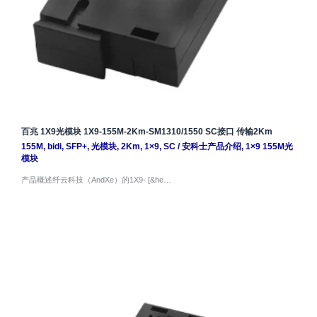
百兆 1X9光模块 1X9-155M-2Km-SM1310/1550 SC接口 传输2Km
155M
,
bidi
,
SFP+
,
光模块
,
2Km
,
1×9
,
SC
/
安科士产品介绍
,
1×9 155M光
模块
产品概述纤云科技（AndXe）的1X9- [&he…