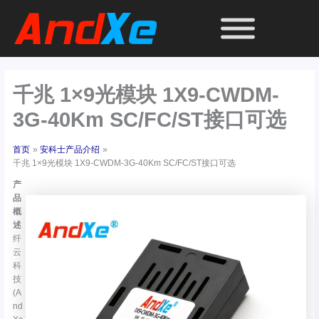
跳
至
内
容
千兆 1×9光模块 1X9-CWDM-
3G-40Km SC/FC/ST接口可选
首页
安科士产品介绍
千兆 1×9光模块 1X9-CWDM-3G-40Km SC/FC/ST接口可选
产
品
概
述
纤
云
科
技
(A
nd