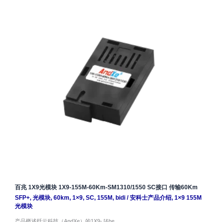
百兆 1X9光模块 1X9-155M-60Km-SM1310/1550 SC接口 传输60Km
SFP+
,
光模块
,
60km
,
1×9
,
SC
,
155M
,
bidi
/
安科士产品介绍
,
1×9 155M
光模块
产品概述纤云科技（AndXe）的1X9- [&he…