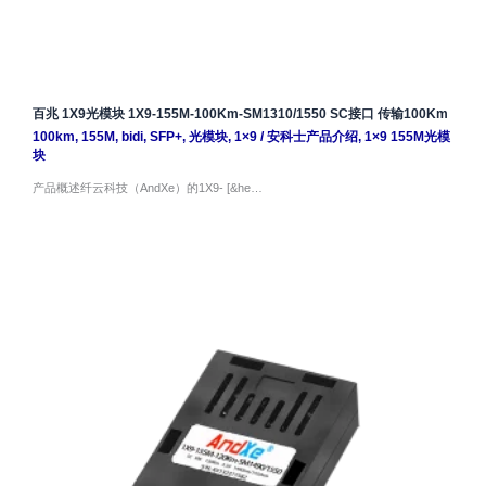
百兆 1X9光模块 1X9-155M-100Km-SM1310/1550 SC接口 传输100Km
100km
,
155M
,
bidi
,
SFP+
,
光模块
,
1×9
/
安科士产品介绍
,
1×9 155M光模
块
产品概述纤云科技（AndXe）的1X9- [&he…