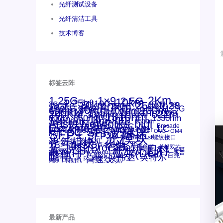
光纤测试设备
光纤清洁工具
技术博客
标签云阵
1.25G
1×9
2Km
2.5G
10km
4.25g
1x9
10G
20km
25gsfp28
3G
40Km
16GFC
25GE
15KM
16G
28.05G
80km
100m
53.125G
60km
50m
30km
100km
120KM
155M
160km
622m
200G
200KM
1310nm
300m
400m
550m
800G
850nm
1550nm
1330nm
1490nm
bidi
Arista Networks
AOC
2500m
ANBR-1414TZ
Arista
DAC
Extreme
CSFP光模块
FC
Brocade
LC
Cisco
Dell
SFF光模块
Juniper
Netgear
Intel
SC
NVIDIA
MPO-LC
SFP+
OM2
OM3
OM4
qsfp
光模块
SFP28
SGMII
st螺纹接口
光纤模块
xfp
交换机
万兆
华三(H3C)
华为
华三
博科(Brocade)
千兆光模块
单模单芯
思科
单模双芯
友讯
博科
博通
工业级
多模
戴尔(Dell)
惠普(HP)
安华高
安华高(Avago)
惠普
瞻博
戴尔
英伟达
百兆
英特尔
高速线缆
网卡
网捷
阿尔卡特朗讯
最新产品