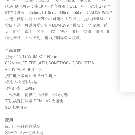
/+5V 供电可选；接口电平兼容标准 PECL 电平；标准 1×9 管
脚封装波长：850nm/1310nm/1490nm/1550nm/CWDM/DWDM
可选；传输距离：0~200km可选；工作温度，提供商业级和工
业级可选；可以接受订制带DDM 1×9光模块；广泛应用于航
天、航空、军工、船舰、电力、铁路、医疗、交通、通信、电
信运营商、工业控制、电力控制等各大领域。
产品参数
型号：1X9-CWDM-3G-160Km
622Mbps,FE,FDDI,ATM,SONET/OC-12,SDH/STM-..
+3.3V /+5V 供电可选
接口电平兼容标准 PECL 电平
标准 1×9 管脚封装
传输距离：160km
工作温度，提供商业级和工业级可选
可以接受订制带 DDM 1×9 光模块
SD 电平可选
应用
应用于光纤传输系统
SDH\ATM\千兆以太网