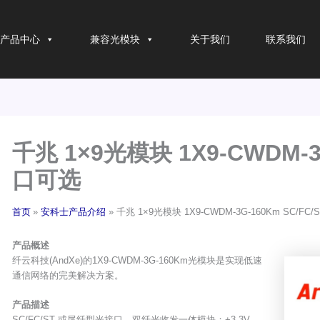
产品中心
兼容光模块
关于我们
联系我们
千兆 1×9光模块 1X9-CWDM-3
口可选
首页
安科士产品介绍
千兆 1×9光模块 1X9-CWDM-3G-160Km SC/FC
产品概述
纤云科技(AndXe)的1X9-CWDM-3G-160Km光模块是实现低速
通信网络的完美解决方案。
产品描述
SC/FC/ST 或尾纤型光接口，双纤光收发一体模块；+3.3V