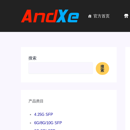
跳
至
内
官方首页
容
搜索
搜
索
产品类目
4.25G SFP
6G/8G/10G SFP