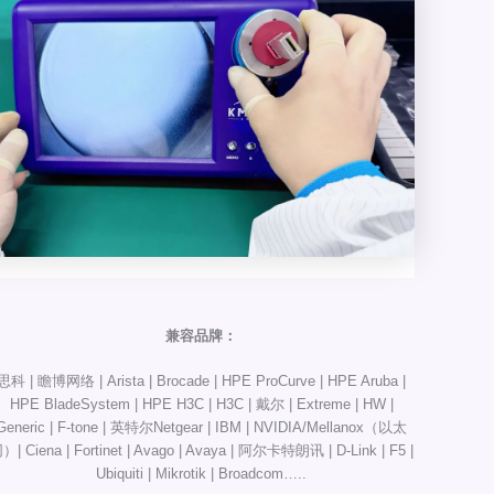
兼容品牌：
思科 | 瞻博网络 | Arista | Brocade | HPE ProCurve | HPE Aruba |
HPE BladeSystem | HPE H3C | H3C | 戴尔 | Extreme | HW |
Generic | F-tone | 英特尔Netgear | IBM | NVIDIA/Mellanox（以太
）| Ciena | Fortinet | Avago | Avaya | 阿尔卡特朗讯 | D-Link | F5 |
Ubiquiti | Mikrotik | Broadcom…..