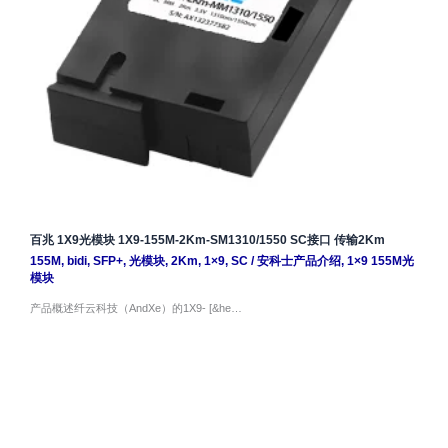
百兆 1X9光模块 1X9-155M-2Km-SM1310/1550 SC接口 传输2Km
155M
,
bidi
,
SFP+
,
光模块
,
2Km
,
1×9
,
SC
/
安科士产品介绍
,
1×9 155M光
模块
产品概述纤云科技（AndXe）的1X9- [&he…