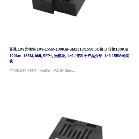
百兆 1X9光模块 1X9-155M-100Km-SM1310/1550 SC接口 传输100Km
100km
,
155M
,
bidi
,
SFP+
,
光模块
,
1×9
/
安科士产品介绍
,
1×9 155M光模
块
产品概述纤云科技（AndXe）的1X9- [&he…