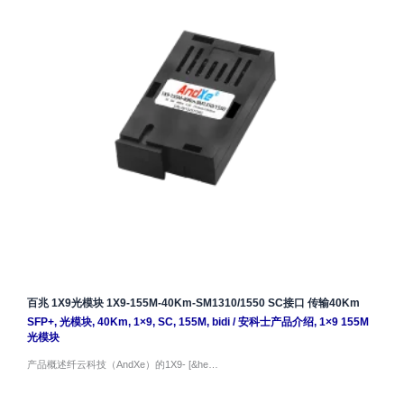
百兆 1X9光模块 1X9-155M-40Km-SM1310/1550 SC接口 传输40Km
SFP+
,
光模块
,
40Km
,
1×9
,
SC
,
155M
,
bidi
/
安科士产品介绍
,
1×9 155M
光模块
产品概述纤云科技（AndXe）的1X9- [&he…