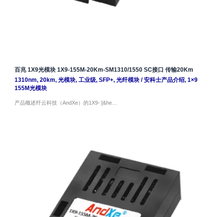
百兆 1X9光模块 1X9-155M-20Km-SM1310/1550 SC接口 传输20Km
1310nm
,
20km
,
光模块
,
工业级
,
SFP+
,
光纤模块
/
安科士产品介绍
,
1×9
155M光模块
产品概述纤云科技（AndXe）的1X9- [&he…