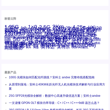
标签云阵
1.25G
1×9
2Km
2.5G
4.25g
10G
10km
20km
25gsfp28
3G
1x9
40Km
16GFC
25GE
80km
60km
15KM
28.05G
16G
100m
53.125G
120KM
155M
160km
50m
30km
100km
200G
622m
200KM
1310nm
800G
850nm
300m
1550nm
1490nm
400m
550m
1330nm
bidi
Arista Networks
2500m
AOC
Extreme
FC
ANBR-1414TZ
Arista
DAC
CSFP光模块
LC
SFP+
Brocade
Cisco
SFF光模块
Dell
Juniper
Netgear
SC
NVIDIA
Intel
光模块
MPO-LC
OM2
SFP28
OM3
OM4
SGMII
qsfp
光纤模块
华三(H3C)
华为
xfp
交换机
st螺纹接口
万兆
博科(Brocade)
华三
单模单芯
博科
千兆光模块
思科
戴尔(Dell)
单模双芯
惠普(HP)
友讯
博通
安华高
安华高(Avago)
工业级
多模
瞻博
戴尔
英伟达
惠普
英特尔
高速线缆
百兆
网卡
网捷
阿尔卡特朗讯
最新产品
100G 光模块如何匹配光纤跳线？安科士 andxe 完整布线搭配指南
从原理到落地：安科士40KM长距光纤无人机光模块技术解析与行业应用方
案
25G SFP28光模块全解析：数据中心高速升级优选方案｜安科士andxe
一文读懂 GPON OLT 模块功率等级：C+ / C++ / C+++9dB 该怎么选？
25G SFP28 LR 1310nm 10km 单模光模块全解析，长距 25G 互联优选方