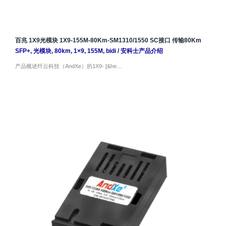
百兆 1X9光模块 1X9-155M-80Km-SM1310/1550 SC接口 传输80Km
SFP+
,
光模块
,
80km
,
1×9
,
155M
,
bidi
/
安科士产品介绍
产品概述纤云科技（AndXe）的1X9- [&he…