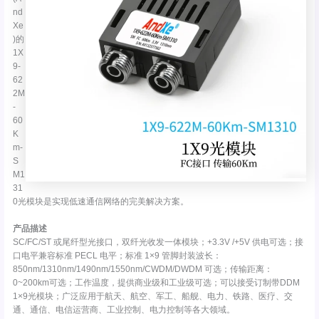
nd
Xe
)的
1X
9-
62
2M
-
60
K
m-
S
M1
31
0光模块是实现低速通信网络的完美解决方案。
产品描述
SC/FC/ST 或尾纤型光接口，双纤光收发一体模块；+3.3V /+5V 供电可选；接
口电平兼容标准 PECL 电平；标准 1×9 管脚封装波长：
850nm/1310nm/1490nm/1550nm/CWDM/DWDM 可选；传输距离：
0~200km可选；工作温度，提供商业级和工业级可选；可以接受订制带DDM
1×9光模块；广泛应用于航天、航空、军工、船舰、电力、铁路、医疗、交
通、通信、电信运营商、工业控制、电力控制等各大领域。