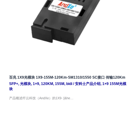
百兆 1X9光模块 1X9-155M-120Km-SM1310/1550 SC接口 传输120Km
SFP+
,
光模块
,
1×9
,
120KM
,
155M
,
bidi
/
安科士产品介绍
,
1×9 155M光模
块
产品概述纤云科技（AndXe）的1X9- [&he…