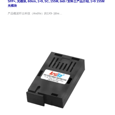
SFP+
,
光模块
,
60km
,
1×9
,
SC
,
155M
,
bidi
/
安科士产品介绍
,
1×9 155M
光模块
产品概述纤云科技（AndXe）的1X9- [&he…