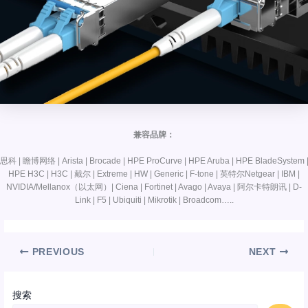
兼容品牌：
思科 | 瞻博网络 | Arista | Brocade | HPE ProCurve | HPE Aruba | HPE BladeSystem 
HPE H3C | H3C | 戴尔 | Extreme | HW | Generic | F-tone | 英特尔Netgear | IBM |
NVIDIA/Mellanox（以太网）| Ciena | Fortinet | Avago | Avaya | 阿尔卡特朗讯 | D-
Link | F5 | Ubiquiti | Mikrotik | Broadcom…..
PREVIOUS
NEXT
搜索