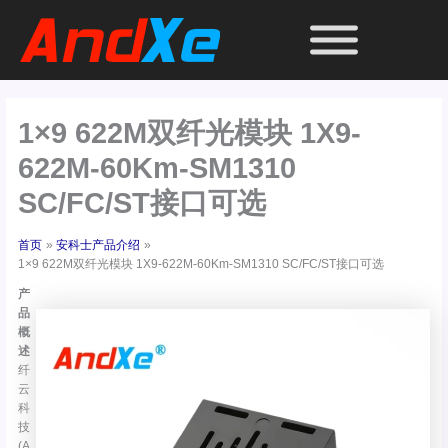
跳
至
内
容
1×9 622M双纤光模块 1X9-
622M-60Km-SM1310
SC/FC/ST接口可选
首页
安科士产品介绍
1×9 622M双纤光模块 1X9-622M-60Km-SM1310 SC/FC/ST接口可选
产
品
概
述
纤
云
科
技
(A