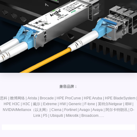
兼容品牌：
思科 | 瞻博网络 | Arista | Brocade | HPE ProCurve | HPE Aruba | HPE BladeSystem 
HPE H3C | H3C | 戴尔 | Extreme | HW | Generic | F-tone | 英特尔Netgear | IBM |
NVIDIA/Mellanox（以太网）| Ciena | Fortinet | Avago | Avaya | 阿尔卡特朗讯 | D-
Link | F5 | Ubiquiti | Mikrotik | Broadcom…..