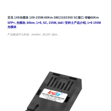
百兆 1X9光模块 1X9-155M-60Km-SM1310/1550 SC接口 传输60Km
SFP+
,
光模块
,
60km
,
1×9
,
SC
,
155M
,
bidi
/
安科士产品介绍
,
1×9 155M
光模块
产品概述纤云科技（AndXe）的1X9- [&he…