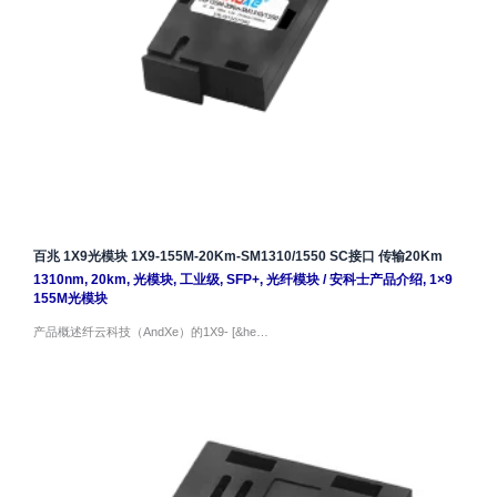
百兆 1X9光模块 1X9-155M-20Km-SM1310/1550 SC接口 传输20Km
1310nm
,
20km
,
光模块
,
工业级
,
SFP+
,
光纤模块
/
安科士产品介绍
,
1×9
155M光模块
产品概述纤云科技（AndXe）的1X9- [&he…