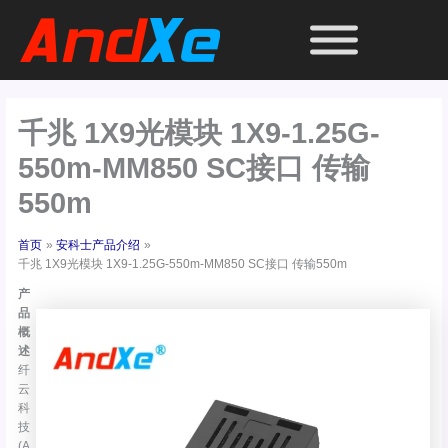
跳
至
内
容
千兆 1X9光模块 1X9-1.25G-
550m-MM850 SC接口 传输
550m
首页
安科士产品介绍
千兆 1X9光模块 1X9-1.25G-550m-MM850 SC接口 传输550m
产
品
概
述
纤
云
科
技
(A