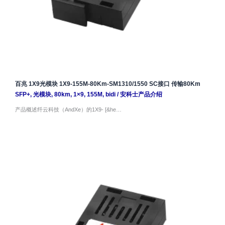
百兆 1X9光模块 1X9-155M-80Km-SM1310/1550 SC接口 传输80Km
SFP+
,
光模块
,
80km
,
1×9
,
155M
,
bidi
/
安科士产品介绍
产品概述纤云科技（AndXe）的1X9- [&he…