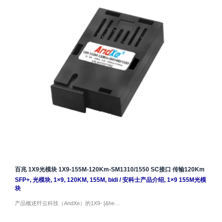
百兆 1X9光模块 1X9-155M-120Km-SM1310/1550 SC接口 传输120Km
SFP+
,
光模块
,
1×9
,
120KM
,
155M
,
bidi
/
安科士产品介绍
,
1×9 155M光模
块
产品概述纤云科技（AndXe）的1X9- [&he…