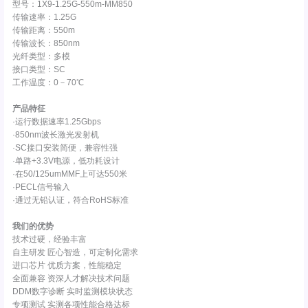
型号：1X9-1.25G-550m-MM850
传输速率：1.25G
传输距离：550m
传输波长：850nm
光纤类型：多模
接口类型：SC
工作温度：0－70℃
产品特征
·运行数据速率1.25Gbps
·850nm波长激光发射机
·SC接口安装简便，兼容性强
·单路+3.3V电源，低功耗设计
·在50/125umMMF上可达550米
·PECL信号输入
·通过无铅认证，符合RoHS标准
我们的优势
技术过硬，经验丰富
自主研发 匠心智造，可定制化需求
进口芯片 优质方案，性能稳定
全面兼容 资深人才解决技术问题
DDM数字诊断 实时监测模块状态
专项测试 实测各项性能合格达标