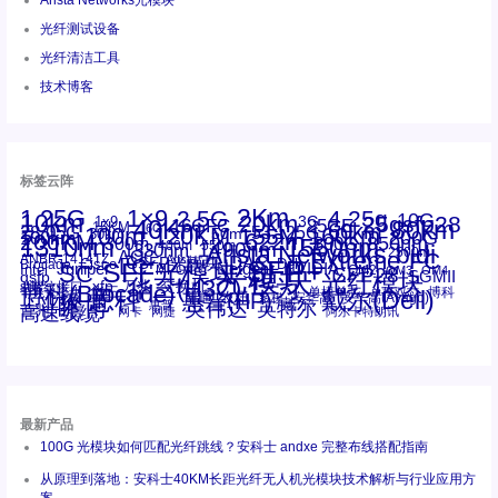
Arista Networks光模块
光纤测试设备
光纤清洁工具
技术博客
标签云阵
1.25G
1×9
2Km
2.5G
4.25g
10G
10km
20km
25gsfp28
3G
1x9
40Km
16GFC
25GE
80km
60km
15KM
28.05G
16G
100m
53.125G
120KM
155M
160km
50m
30km
100km
200G
622m
200KM
1310nm
800G
850nm
300m
1550nm
1490nm
400m
550m
1330nm
bidi
Arista Networks
2500m
AOC
Extreme
FC
ANBR-1414TZ
Arista
DAC
CSFP光模块
LC
SFP+
Brocade
Cisco
SFF光模块
Dell
Juniper
Netgear
SC
NVIDIA
Intel
光模块
MPO-LC
OM2
SFP28
OM3
OM4
SGMII
qsfp
光纤模块
华三(H3C)
华为
xfp
交换机
st螺纹接口
万兆
博科(Brocade)
华三
单模单芯
博科
千兆光模块
思科
戴尔(Dell)
单模双芯
惠普(HP)
友讯
博通
安华高
安华高(Avago)
工业级
多模
瞻博
戴尔
英伟达
惠普
英特尔
高速线缆
百兆
网卡
网捷
阿尔卡特朗讯
最新产品
100G 光模块如何匹配光纤跳线？安科士 andxe 完整布线搭配指南
从原理到落地：安科士40KM长距光纤无人机光模块技术解析与行业应用方
案