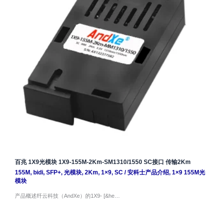
百兆 1X9光模块 1X9-155M-2Km-SM1310/1550 SC接口 传输2Km
155M
,
bidi
,
SFP+
,
光模块
,
2Km
,
1×9
,
SC
/
安科士产品介绍
,
1×9 155M光
模块
产品概述纤云科技（AndXe）的1X9- [&he…