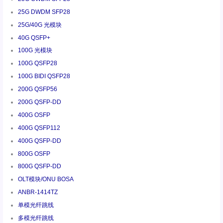
25G DWDM SFP28
25G/40G 光模块
40G QSFP+
100G 光模块
100G QSFP28
100G BIDI QSFP28
200G QSFP56
200G QSFP-DD
400G OSFP
400G QSFP112
400G QSFP-DD
800G OSFP
800G QSFP-DD
OLT模块/ONU BOSA
ANBR-1414TZ
单模光纤跳线
多模光纤跳线