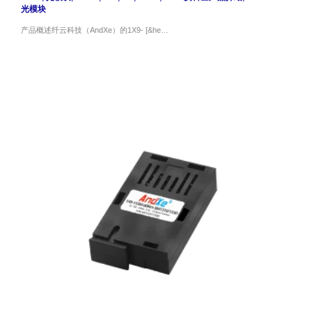
光模块
产品概述纤云科技（AndXe）的1X9- [&he…