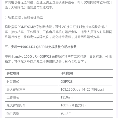
有网络设备无缝对接，企业无需全盘更换硬件设备，即可实现网络带宽平滑升
级，大幅降低升级难度与改造成本。
6. 智能监控，运维便捷高效
模块搭载DDM/DOM数字诊断功能，通过I2C接口可实时监控光模块发射功
率、接收功率、工作温度、工作电压等核心运行参数，运维人员可实时掌握网
络运行状态，快速定位故障点位，简化运维流程，提升网络运维效率。
三、安科士100G LR4 QSFP28光模块核心规格参数
安科士andxe 100G LR4 QSFP28光模块经过严苛工艺打磨，参数标准、性能
稳定，可适配各类商用及工业级组网场景，核心参数如下：
参数项目
详细规格
封装形式
QSFP28
最大传输速率
103.125Gbps（4×25.78Gbps）
工作波长
1310nm
最大传输距离
10km（单模光纤）
接口类型
双工LC