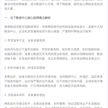
解决传统组网难题，成为数据中心升级、骨干网搭建、园区核心网络改造的优
选方案。
一、当下数据中心核心组网痛点解析
随着数据流量呈指数级增长，传统网络硬件的性能短板持续放大，多数中大型
数据中心、企业机房普遍面临四大核心难题，严重制约网络运行效率：
1. 带宽速率不足，业务承载受限
传统40G及以下速率光模块，带宽容量有限，面对算力调度、实时视频传输、
金融高频交易、海量云数据交互等高密度业务场景，极易出现网络拥堵、数据
传输卡顿、任务延时堆积等问题，无法支撑规模化、高并发的网络业务运行。
2. 长距传输不稳，跨域互联困难
多数短距、低速光模块仅支持百米级传输，在跨数据中心、跨城区、远距离骨
干链路传输中，会出现严重的信号衰减、抗干扰能力弱等问题，必须加装中继
设备才能保障传输，不仅增加组网复杂度，还大幅提升故障风险。
3. 升级成本高昂，设备兼容度低
网络迭代升级过程中，全新设备替换、光纤重构、协议适配等会产生高额成