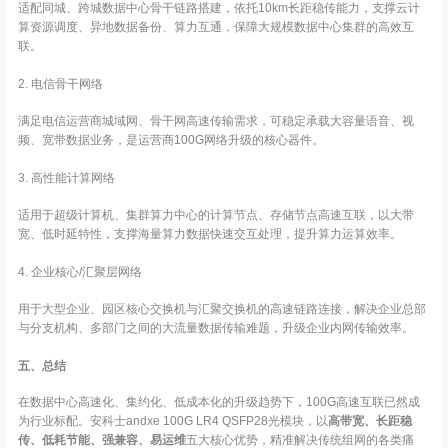
适配同城、跨城数据中心骨干链路搭建，依托10km长距稳传能力，支撑云计
算资源调度、异地数据备份、算力互通，保障大规模数据中心集群的高效互
联。
2. 电信骨干网络
满足电信运营商城域网、骨干网高速传输需求，可稳定承载大容量语音、视
频、宽带数据业务，是运营商100G网络升级的核心器件。
3. 高性能计算网络
适用于超级计算机、集群算力中心的计算节点、存储节点高速互联，以大带
宽、低时延特性，支撑海量算力数据快速交互处理，提升算力运算效率。
4. 企业核心/汇聚层网络
用于大型企业、园区核心交换机与汇聚交换机的高速链路连接，解决企业总部
与分支机构、多部门之间的大流量数据传输难题，升级企业内网传输效率。
五、总结
在数据中心高速化、集约化、低成本化的升级趋势下，100G高速互联已然成
为行业标配。安科士andxe 100G LR4 QSFP28光模块，以
高带宽、长距稳
传、低耗节能、强兼容、易运维
五大核心优势，精准解决传统组网的各类痛