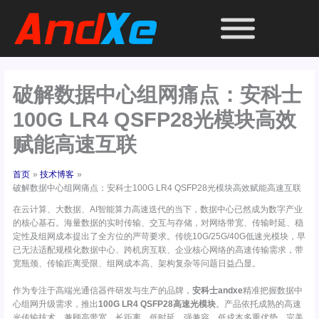
跳
至
内
容
破解数据中心组网痛点：安科士
100G LR4 QSFP28光模块高效
赋能高速互联
首页
技术博客
破解数据中心组网痛点：安科士100G LR4 QSFP28光模块高效赋能高速互联
在云计算、大数据、AI智能算力高速迭代的当下，数据中心已然成为数字产业
的核心基石。海量数据的实时传输、交互与存储，对网络带宽、传输时延、稳
定性及组网成本提出了全方位的严苛要求。传统10G/25G/40G低速光模块，早
已无法适配规模化数据中心、跨机房互联、企业核心网络的高速传输需求，带
宽瓶颈、传输距离受限、组网成本高、架构复杂等问题日益凸显。
作为专注于高端光通信器件研发与生产的品牌，
安科士andxe
精准把握数据中
心组网升级需求，推出
100G LR4 QSFP28高速光模块
。产品依托成熟的高速
光传输技术，兼顾高带宽、长距离、低时延、强兼容、低成本多重优势，完美