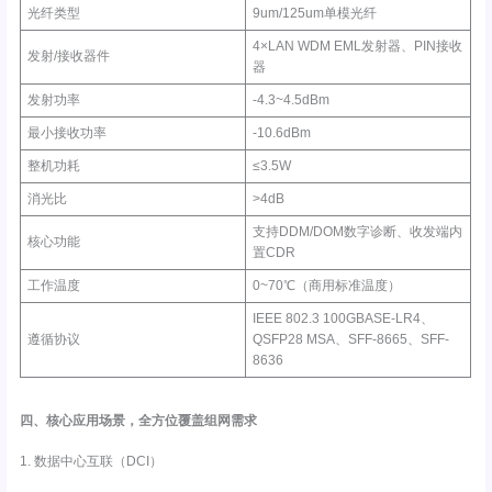
光纤类型
9um/125um单模光纤
4×LAN WDM EML发射器、PIN接收
发射/接收器件
器
发射功率
-4.3~4.5dBm
最小接收功率
-10.6dBm
整机功耗
≤3.5W
消光比
>4dB
支持DDM/DOM数字诊断、收发端内
核心功能
置CDR
工作温度
0~70℃（商用标准温度）
IEEE 802.3 100GBASE-LR4、
遵循协议
QSFP28 MSA、SFF-8665、SFF-
8636
四、核心应用场景，全方位覆盖组网需求
1. 数据中心互联（DCI）