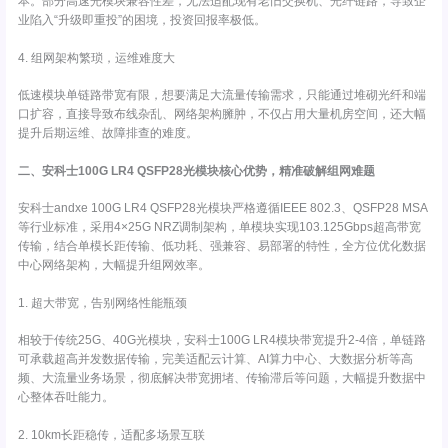
本。部分高速光模块兼容性差，无法适配现有老旧交换机、光纤链路，导致企
业陷入“升级即重投”的困境，投资回报率极低。
4. 组网架构繁琐，运维难度大
低速模块单链路带宽有限，想要满足大流量传输需求，只能通过堆砌光纤和端
口扩容，直接导致布线杂乱、网络架构臃肿，不仅占用大量机房空间，还大幅
提升后期运维、故障排查的难度。
二、安科士100G LR4 QSFP28光模块核心优势，精准破解组网难题
安科士andxe 100G LR4 QSFP28光模块严格遵循IEEE 802.3、QSFP28 MSA
等行业标准，采用4×25G NRZ调制架构，单模块实现103.125Gbps超高带宽
传输，结合单模长距传输、低功耗、强兼容、易部署的特性，全方位优化数据
中心网络架构，大幅提升组网效率。
1. 超大带宽，告别网络性能瓶颈
相较于传统25G、40G光模块，安科士100G LR4模块带宽提升2-4倍，单链路
可承载超高并发数据传输，完美适配云计算、AI算力中心、大数据分析等高
频、大流量业务场景，彻底解决带宽拥堵、传输滞后等问题，大幅提升数据中
心整体吞吐能力。
2. 10km长距稳传，适配多场景互联