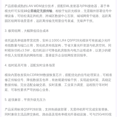
产品搭载成熟的LAN WDM波分技术，搭配EML发射器与PIN接收器，基于单
模光纤可实现
10公里稳定无损传输
。相较于短距光模块，无需额外部署信号中
继设备，可轻松满足跨机房、跨城区数据中心互联、城域网骨干链路、远距离
园区组网等场景需求，远距离传输无明显信号衰减、无噪声干扰。
3. 极简组网，大幅降低综合成本
依托超高单链路带宽优势，安科士100G LR4 QSFP28光模块可有效减少光纤
布线数量与端口占用，简化机房布线架构，节省大量光纤资源与机房空间。同
时模块功耗≤3.5W，低功耗设计可降低机房散热与电力运维成本，以更少的硬
件投入实现更高的网络性能，显著提升企业组网投资回报率。
4. 低时延高可靠，适配实时业务场景
模块内置收发双向CDR时钟数据恢复芯片，搭配优化的信号处理算法，可精准
修正传输信号、降低数据丢包率，有效规避传输干扰，实现超低时延、高稳定
数据传输。完全适配金融交易、实时直播、工业算力调度、远程医疗等对时
延、可靠性要求严苛的核心业务。
5. 超强兼容，平滑升级无压力
产品采用标准QSFP28封装，支持热插拔部署，无需停机即可完成安装替换。
同时兼容主流品牌交换机、路由器及现有单模光纤基础设施，可与25G/40G现