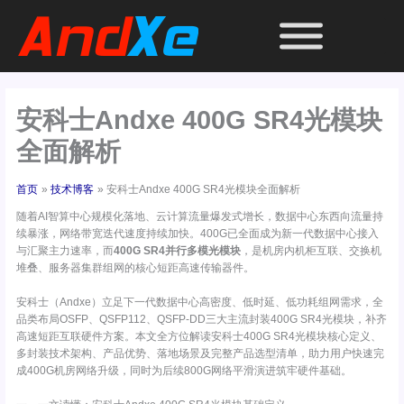
跳
至
内
容
安科士Andxe 400G SR4光模块
全面解析
首页
技术博客
安科士Andxe 400G SR4光模块全面解析
随着AI智算中心规模化落地、云计算流量爆发式增长，数据中心东西向流量持
续暴涨，网络带宽迭代速度持续加快。400G已全面成为新一代数据中心接入
与汇聚主力速率，而
400G SR4并行多模光模块
，是机房内机柜互联、交换机
堆叠、服务器集群组网的核心短距高速传输器件。
安科士（Andxe）立足下一代数据中心高密度、低时延、低功耗组网需求，全
品类布局OSFP、QSFP112、QSFP-DD三大主流封装400G SR4光模块，补齐
高速短距互联硬件方案。本文全方位解读安科士400G SR4光模块核心定义、
多封装技术架构、产品优势、落地场景及完整产品选型清单，助力用户快速完
成400G机房网络升级，同时为后续800G网络平滑演进筑牢硬件基础。