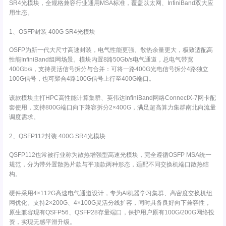
SR4光模块，全规格兼容行业通用MSA标准，覆盖以太网、InfiniBand双大应
用生态。
1、OSFP封装 400G SR4光模块
OSFP为新一代大尺寸高速封装，电气性能更强、散热余量更大，极致适配高
性能InfiniBand组网场景。模块内置8路50Gb/s电气通道，总电气带宽
400Gb/s，支持灵活信号拆分与合并：可将一路400G光电信号拆分4路独立
100G信号，也可聚合4路100G信号上行至400G端口。
该款模块主打HPC高性能计算集群、英伟达InfiniBand网络ConnectX-7网卡配
套使用，支持800G端口向下兼容拆分2×400G，满足超高算力集群南北向流量
调度需求。
2、QSFP112封装 400G SR4光模块
QSFP112也常被行业称为散热增强型高速光模块，完全遵循OSFP MSA统一
规范，分为带外置散热片款与平顶款两种形态，适配不同交换机端口散热结
构。
硬件采用4×112G高速电气通道设计，专为AI机器学习集群、高密度交换机组
网优化。支持2×200G、4×100G灵活分线扩容，同时具备良好向下兼容性，
原生兼容现有QSFP56、QSFP28存量端口，保护用户原有100G/200G网络投
资，实现无感平滑升级。