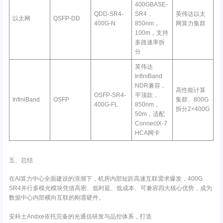
400GBASE-
QDD-SR4-
SR4，
英伟达以太
以太网
QSFP-DD
400G-N
850nm，
网算力集群
100m，支持
多路速率拆
分
英伟达
InfiniBand
NDR兼容，
高性能计算
OSFP-SR4-
平顶款，
InfiniBand
OSFP
集群、800G
400G-FL
850nm，
拆分2×400G
50m，适配
ConnectX-7
HCA网卡
五、总结
在AI算力中心全面建设的浪潮下，机房内部短距高速互联需求爆发，400G
SR4并行多模光模块凭借高密、低时延、低成本、可兼容四大核心优势，成为
数据中心内部横向互联的刚需硬件。
安科士Andxe依托完备的光通信研发与品控体系，打造