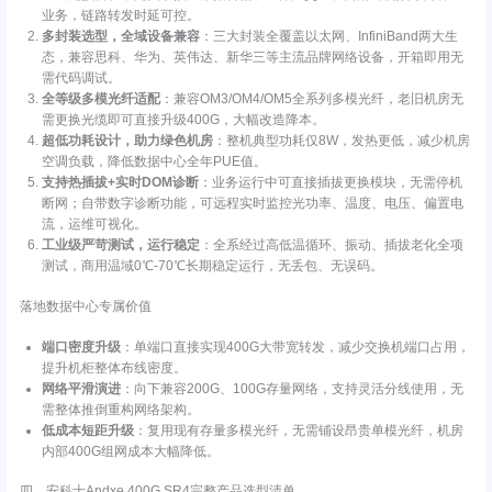
业务，链路转发时延可控。
多封装选型，全域设备兼容
：三大封装全覆盖以太网、InfiniBand两大生
态，兼容思科、华为、英伟达、新华三等主流品牌网络设备，开箱即用无
需代码调试。
全等级多模光纤适配
：兼容OM3/OM4/OM5全系列多模光纤，老旧机房无
需更换光缆即可直接升级400G，大幅改造降本。
超低功耗设计，助力绿色机房
：整机典型功耗仅8W，发热更低，减少机房
空调负载，降低数据中心全年PUE值。
支持热插拔+实时DOM诊断
：业务运行中可直接插拔更换模块，无需停机
断网；自带数字诊断功能，可远程实时监控光功率、温度、电压、偏置电
流，运维可视化。
工业级严苛测试，运行稳定
：全系经过高低温循环、振动、插拔老化全项
测试，商用温域0℃-70℃长期稳定运行，无丢包、无误码。
落地数据中心专属价值
端口密度升级
：单端口直接实现400G大带宽转发，减少交换机端口占用，
提升机柜整体布线密度。
网络平滑演进
：向下兼容200G、100G存量网络，支持灵活分线使用，无
需整体推倒重构网络架构。
低成本短距升级
：复用现有存量多模光纤，无需铺设昂贵单模光纤，机房
内部400G组网成本大幅降低。
四、安科士Andxe 400G SR4完整产品选型清单