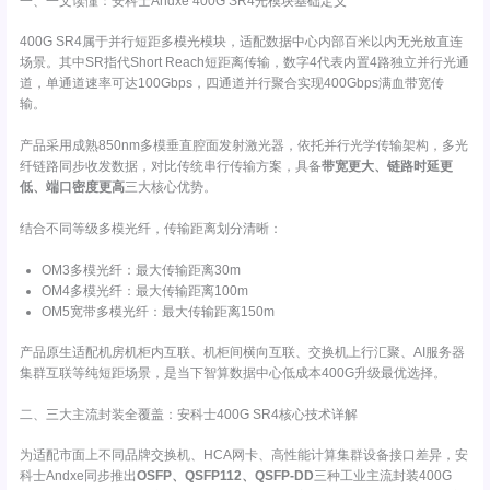
一、一文读懂：安科士Andxe 400G SR4光模块基础定义
400G SR4属于并行短距多模光模块，适配数据中心内部百米以内无光放直连
场景。其中SR指代Short Reach短距离传输，数字4代表内置4路独立并行光通
道，单通道速率可达100Gbps，四通道并行聚合实现400Gbps满血带宽传
输。
产品采用成熟850nm多模垂直腔面发射激光器，依托并行光学传输架构，多光
纤链路同步收发数据，对比传统串行传输方案，具备
带宽更大、链路时延更
低、端口密度更高
三大核心优势。
结合不同等级多模光纤，传输距离划分清晰：
OM3多模光纤：最大传输距离30m
OM4多模光纤：最大传输距离100m
OM5宽带多模光纤：最大传输距离150m
产品原生适配机房机柜内互联、机柜间横向互联、交换机上行汇聚、AI服务器
集群互联等纯短距场景，是当下智算数据中心低成本400G升级最优选择。
二、三大主流封装全覆盖：安科士400G SR4核心技术详解
为适配市面上不同品牌交换机、HCA网卡、高性能计算集群设备接口差异，安
科士Andxe同步推出
OSFP、QSFP112、QSFP-DD
三种工业主流封装400G