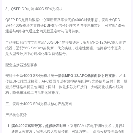
3、QSFP-DD封装 400G SR4光模块
QSFP-DD是目前数据中心商用普及率最高的400G封装形态，安科士QDD-
SR4-400G模块内置自研DSP数字信号处理芯片与变速箱芯片，可实现4路光
通道与8路电气通道之间无损重定时与信号转换。
产品接口形态与市面主流400G DR4光模块通用，标配MPO-12/APC低反射连
接器，适配56G SerDes架构新一代交换机，稳定性更强、链路容错率更高，
是大型云数据中心规模化集采首选型号。
配套连接器选型要点
安科士全系400G SR4光模块统一搭载
MPO-12/APC低背向反射连接器
。相比
传统UPC端面连接器，APC端面可以有效抑制短距并行光路信号反射干扰，规
避并行链路串扰丢包问题；同时一体化多芯光纤接口，大幅简化机房布线架
构，降低布线施工与后期运维难度。
三、安科士400G SR4光模块核心产品亮点
产品核心优势
满血400G高速带宽，超低转发时延
：采用PAM4四电平调制技术，并行4
通道无损转发，完美承接大数据传输、AI算力交互、高清云视频等高吞吐