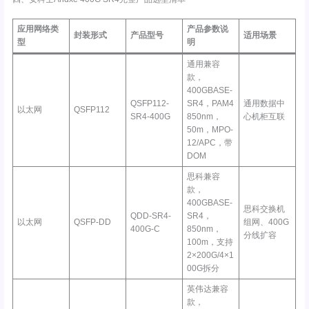
应用网络类
产品参数说
封装形式
产品型号
适用场景
型
明
通用兼容
款，
400GBASE-
QSFP112-
SR4，PAM4
通用数据中
以太网
QSFP112
SR4-400G
850nm，
心机柜互联
50m，MPO-
12/APC，带
DOM
思科兼容
款，
400GBASE-
思科交换机
QDD-SR4-
SR4，
以太网
QSFP-DD
组网、400G
400G-C
850nm，
分线扩容
100m，支持
2×200G/4×1
00G拆分
英伟达兼容
款，